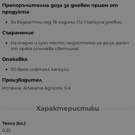
Препоръчителна доза за дневен прием от
продукта
За възрастни над 18 години: По 1 капсула дневно.
Съхранение
На хладно и сухо място, недостъпно за деца, далеч
от пряка слънчева светлина!
Опаковка
110 броя софтгел капсули
Производител
Испания, Artesania Agricola, S.A
Характеристики
Тегло (кг.)
0.25