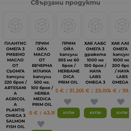
Свързани продукти
ПЛАНТИС
ПРИМ
ПРИМ
ХАЯ ЛАБС
ХАЯ ЛАБ
ОМЕГА 3
ОЙЛ
ОЙЛ
ОМЕГА 3
ОМЕГА 
РИБЕНО
МАСЛО
капсули
дражета
капсул
МАСЛО
ОТ
505 мг 60
1000 мг
1000 мг
ОТ
ВЕЧЕРНА
броя /
100 броя /
200 бро
СЬОМГА
ИГЛИКА
HERBAME
HAYA
/ HAYA
капсули
капсули
DICA
LABS
LABS
220 броя /
500 мг.
PRIM OIL
OMEGA 3
OMEGA 
ARTESANI
100 броя /
15.95
€
31.20
11.76
лв.
€
23.00
19.94
лв.
€
39
/
/
/
A
HERBA
AGRICOL
MEDICA
13
A
PRIM OIL
PLANTIS
22.45
€
43.91
лв.
КУПИ
КУПИ
КУПИ
/
OMEGA 3
SALMON
FISH OIL