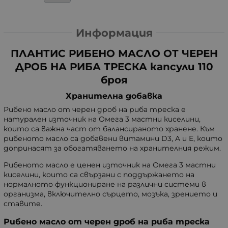
Информация
ПЛАНТИС РИБЕНО МАСЛО ОТ ЧЕРЕН
ДРОБ НА РИБА ТРЕСКА капсули 110
броя
Хранителна добавка
Рибено масло от черен дроб на риба треска е
натурален източник на Омега 3 мастни киселини,
които са важна част от балансираното хранене. Към
рибеното масло са добавени витамини D3, A и E, които
допринасят за обогатяването на хранителния режим.
Рибеното масло е ценен източник на Омега 3 мастни
киселини, които са свързани с поддържането на
нормалното функциониране на различни системи в
организма, включително сърцето, мозъка, зрението и
ставите.
Рибено масло от черен дроб на риба треска