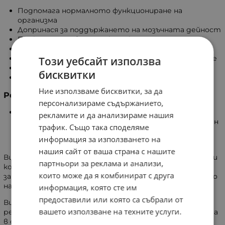
Подпомага нормалното функциониране на
организма
Допринася за поддържането на мозъчната дейност
Подкрепя здравето на клетките
Подпомага кръвообращението
Поддържа зрението, костите, ноктите и зъбите
Този уебсайт използва
Оказва благоприятно влияние върху кожата
бисквитки
Подпомага концентрацията и паметта
Ние използваме бисквитки, за да
Ролята на витамините D3, A и E
персонализираме съдържанието,
Витамин D3 подпомага нормалното състояние на
рекламите и да анализираме нашия
костите, мускулите, кожата и косата. Той е важен
трафик. Също така споделяме
за общото благосъстояние и поддържането на
информация за използването на
нормална функция на различни органи.
нашия сайт от ваша страна с нашите
Витамин А допринася за поддържането на зрението и
партньори за реклама и анализи,
кожата. Като антиоксидант, той подпомага
които може да я комбинират с друга
защитата на клетките и участва в производството
на хормони, както и в укрепването на костите.
информация, която сте им
предоставили или която са събрали от
Витамин Е подкрепя сърдечната функция,
вашето използване на техните услуги.
регенерацията на клетките и тъканите. Той участва
в синтеза на хормони и подпомага репродуктивните