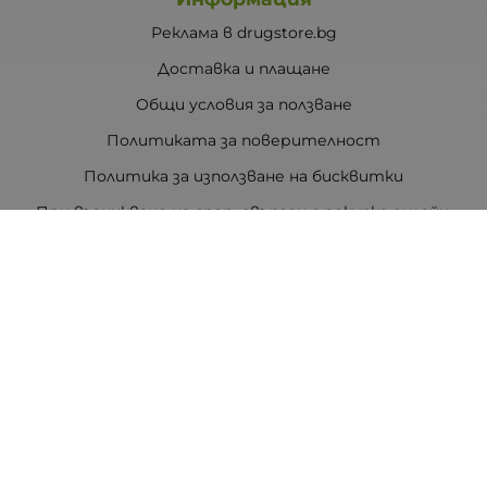
Реклама в drugstore.bg
Доставка и плащане
Общи условия за ползване
Политиката за поверителност
Политика за използване на бисквитки
При възникване на спор, свързан с покупка онлайн,
можете да ползвате сайта ОРС
Вашите права
Отказ от сделка
За Drugstore.bg
Карта на сайта
Контакти
Контакти