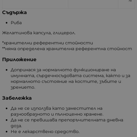
Съдържа
Риба
Желатинова капсула, глицерол.
*хранителни референтни стойности
**няма определена хранителна референтна стойност
Приложение
Допринася за нормалното функциониране на
имунната, сърдечносъдовата система, както и за
нормалното състояние на костите, зъбите и
зрението.
Забележка
Да не се използва като заместител на
разнообразното и пълноценно хранене.
Да не се превишава препоръчителната дневна
доза.
Не е лекарствено средство.