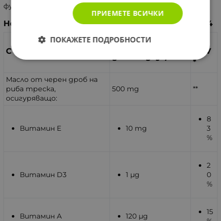
функции.
ПРИЕМЕТЕ ВСИЧКИ
Номер/Дата на вписване: Т222402676/12.04.2024
ПОКАЖЕТЕ ПОДРОБНОСТИ
%
(в 1 капсула/
Съставки
NRV
дневна доза)
*
Масло от черен дроб на
риба треска,
500 mg
**
осигуряващо:
8
Витамин Е
10 mg
3
%
2
Витамин D3
1 µg
0
%
15
Витамин А
120 µg
%