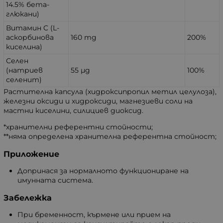
14.5% бета-
глюкани)
Витамин C (L-
аскорбинова
160 mg
200%
киселина)
Селен
(натриев
55 µg
100%
селенит)
Растителна капсула (хидроксипропил метил целулоза),
железни оксиди и хидроксиди, магнезиеви соли на
мастни киселини, силициев диоксид.
*хранителни референтни стойности;
**няма определена хранителна референтна стойност;
Приложение
Допринася за нормалното функциониране на
имунната система.
Забележка
При бременност, кърмене или прием на