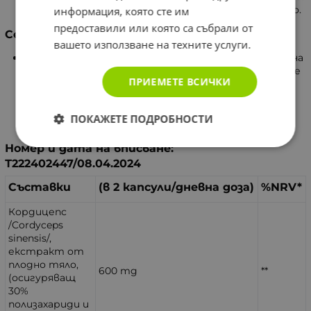
и поддържа физическите възможности на тялото.
информация, която сте им
предоставили или която са събрали от
Селен
вашето използване на техните услуги.
Селенът е минерал, който подпомага защитата на
клетките и поддържа нормалното функциониране
ПРИЕМЕТЕ ВСИЧКИ
на организма. Той допринася за повишаване на
имунитета, поддържа чернодробната функция,
укрепва сърдечносъдовата система и
ПОКАЖЕТЕ ПОДРОБНОСТИ
щитовидната жлеза.
Номер и дата на вписване:
Т222402447/08.04.2024
Съставки
(в 2 капсули/дневна доза)
%NRV*
Кордицепс
/Cordyceps
sinensis/,
екстракт от
плодно тяло,
600 mg
**
(осигуряващ
30%
полизахариди и