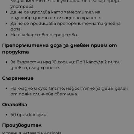
медикаменти се консултирайте с лекар преди
употреба.
Да не се използва като заместител на
разнообразното и пълноценно хранене.
Да не се превишава препоръчителната дневна
доза.
Не е лекарствено средство.
Препоръчителна доза за дневен прием от
продукта
За възрастни над 18 години: По 1 капсула 2 пъти
дневно, след хранене.
Съхранение
На хладно и сухо място, недостъпно за деца, далеч
от пряка слънчева светлина.
Опаковка
60 броя капсули
Производител
Испания, Artesania Agricola