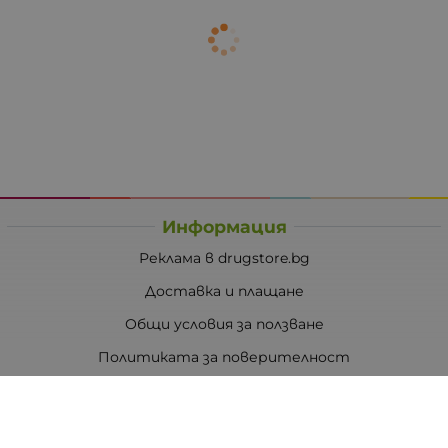
Информация
Реклама в drugstore.bg
Доставка и плащане
Общи условия за ползване
Политиката за поверителност
Политика за използване на бисквитки
При възникване на спор, свързан с покупка онлайн,
можете да ползвате сайта ОРС