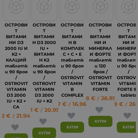
ОСТРОВИ
ОСТРОВИ
ОСТРОВИ
ОСТРОВИ
ОСТРОВ
Т
Т
Т
Т
Т
ВИТАМИ
ВИТАМИ
ВИТАМИ
ВИТАМИ
ВИТАМ
НИ D3
Н D3 2000
Н B
НИ И
НИ И
2000 IU И
IU +
КОМПЛЕК
МИНЕРАЛ
МИНЕРА
К2 +
ВИТАМИ
С + C + E
И ФОРТЕ
И ФОРТ
КАЛЦИЙ
Н K2
таблетк
таблетк
таблет
таблетк
таблетк
и 90 броя
и 120
и 90 бро
и 90 броя
и 90 броя
/
броя /
/
/
/
OSTROVIT
OSTROVIT
OSTROVI
OSTROVIT
OSTROVIT
VITAMIN
VIT&MIN
VIT&MI
VITAMIN
VITAMIN
B
FORTE
FORTE 9
D3 2000
D3 2000
COMPLEX
tablets
13.78
€
26.95
лв.
3
/
IU + K2 +
IU + K2
8.67
€
16.96
лв.
13.78
€
26.
/
/
CA
10.71
€
20.95
лв.
/
22
€
21.94
лв.
/
КУПИ
КУПИ
КУПИ
КУПИ