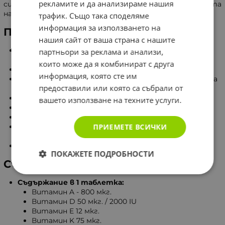
рекламите и да анализираме нашия
силно усвоимите форми, гарантират ефективността
на продукта.
трафик. Също така споделяме
информация за използването на
Полезни свойства
нашия сайт от ваша страна с нашите
Регулира метаболизма на калция и фосфатите в
партньори за реклама и анализи,
организма.
които може да я комбинират с друга
Осигурява правилна костна плътност.
информация, която сте им
Помага за правилното функциониране на нервната
предоставили или която са събрали от
система.
Намалява риска от развитие на остеопороза.
вашето използване на техните услуги.
Участва в борбата със свободните радикали.
Подкрепя кръвоносната система.
ПРИЕМЕТЕ ВСИЧКИ
Подпомага функционирането на органа на
зрението.
Укрепва имунната система.
ПОКАЖЕТЕ ПОДРОБНОСТИ
Състав
Съдържание в 1 таблетка:
Витамин A - 800 мкг.
Витамин D 50 мкг. / 2000 IU
Витамин E 12 мкг.
Витамин K 75 мкг.