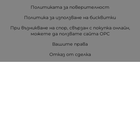
Политиката за поверителност
Политика за използване на бисквитки
При възникване на спор, свързан с покупка онлайн,
можете да ползвате сайта ОРС
Вашите права
Отказ от сделка
За Drugstore.bg
Карта на сайта
Контакти
Контакти
ДРАГСТОР.БГ ЕООД
6000 гр. Стара Загора
ЕИК:203463297
Телефон:
0878 854 888
Viber:
0878 854 888