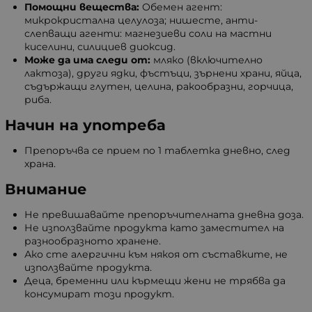
Помощни вещества:
Обемен агент:
микрокристална целулоза; нишесте, анти-
слепващи агенти: магнезиеви соли на мастни
киселини, силициев диоксид.
Може да има следи от:
мляко (включително
лактоза), други ядки, фъстъци, зърнени храни, яйца,
съдържащи глутен, целина, ракообразни, горчица,
риба.
Начин на употреба
Препоръчва се прием по 1 таблетка дневно, след
храна.
Внимание
Не превишавайте препоръчителната дневна доза.
Не използвайте продукта като заместител на
разнообразното хранене.
Ако сте алергични към някоя от съставките, не
използвайте продукта.
Деца, бременни или кърмещи жени не трябва да
консумират този продукт.