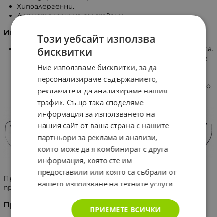
Хипоалергенни.
Дерматологично тествани.
Инструкции за употреба
Този уебсайт използва
Внимателно измийте и подсушете кожата на носа.
бисквитки
Извадете пластира от опаковката и премахнете
Ние използваме бисквитки, за да
защитната лента. Поставете пластира и
изчакайте няколко секунди, за да прилепне добре
персонализираме съдържанието,
към кожата. Отстранете пластира бавно, когато
рекламите и да анализираме нашия
миете лицето си или се къпете с гореща вода.
трафик. Също така споделяме
информация за използването на
нашия сайт от ваша страна с нашите
партньори за реклама и анализи,
които може да я комбинират с друга
информация, която сте им
предоставили или която са събрали от
При сериозни инциденти се обърнете към
вашето използване на техните услуги.
производителя и компетентния орган.
Предупреждения
ПРИЕМЕТЕ ВСИЧКИ