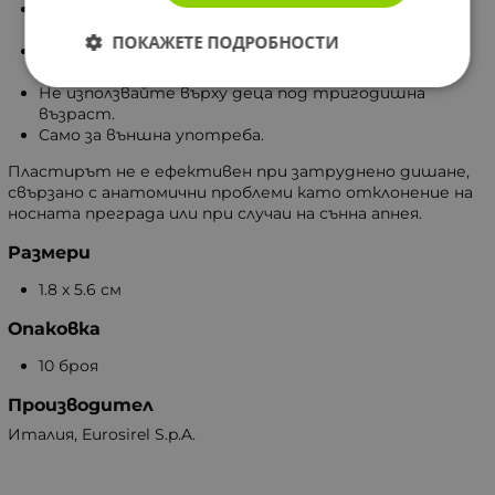
Не използвайте пластира върху раздразнена кожа
повече от 12 часа на ден.
ПОКАЖЕТЕ ПОДРОБНОСТИ
Прекратете употребата незабавно, ако
забележите раздразнение на кожата.
Не използвайте върху деца под тригодишна
възраст.
Само за външна употреба.
Пластирът не е ефективен при затруднено дишане,
свързано с анатомични проблеми като отклонение на
носната преграда или при случаи на сънна апнея.
Размери
1.8 х 5.6 см
Опаковка
10 броя
Производител
Италия, Eurosirel S.p.A.