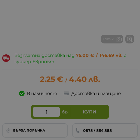
1 от 2
Безплатна доставка над
75.00
€
/
146.69
лв.
с
куриер Европът
2.25
€
4.40
лв.
/
В наличност
Доставка и плащане
бр
КУПИ
0878 / 854 888
БЪРЗА ПОРЪЧКА