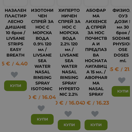
НАЗАЛЕН
ИЗОТОНИ
ХИПЕРТО
АБОФАР
ФИЗИО
ПЛАСТИР
ЧЕН
НИЧЕН
МА
ОУЗ
ЛЕСНО
СПРЕЙ ЗА
СПРЕЙ ЗА
ЛИХЕНСЕ
ДОЗИ 5
ДИШАНЕ
НОС С
НОС С
Д СПРЕЙ
мл 30
10 броя /
МОРСКА
МОРСКА
ЗА НОС
броя /
LIVSANE
ВОДА
ВОДА
ПОЧИСТВ
SODIME
STRIPS
0.9% 120
2.2% 120
А И
PHYSIO
EASY
мл /
мл /
ПРЕДПАЗ
OSE
BREATH
LIVSANE
LIVSANE
ВА
DOSES 
SEA
SEA
НОСНАТА
ml.
25
€
4.40
лв.
/
WATER
WATER
ЛИГАВИЦ
10.85
€
21.
13
/
NASAL
NASAL
А 15 мл. /
RINSING
RINSING
ABOPHAR
SPRAY
SPRAY
MA
КУПИ
ISOTONIC
HYPERTO
NASAL
КУПИ
NIC 2.2%
SPRAY
8.20
€
16.04
лв.
/
8.20
€
16.04
8.30
лв.
€
16.23
лв.
/
/
КУПИ
КУПИ
КУПИ