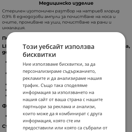
Медицинско изделие
Стерилен изотоничен разтвор на натриев хлорид
0,9% в еднодозови ампули за почистване на носа и
очите, промиване на уши, почистване на рани и
инхалация.
Показания
Този уебсайт използва
LIVSANE Physio NaCl 0,9% е подходящ за бебета,
деца и възрастни
бисквитки
За хигиена на носа: чрез накапване или промиване
Ние използваме бисквитки, за да
при сух или запушен нос,
персонализираме съдържанието,
За хигиена на очите: чрез накапване, почистване
рекламите и да анализираме нашия
или измиване,
За хигиена на ушите,
трафик. Също така споделяме
За почистване на рани,
информация за използването на
За инхалация при аерозолна терапия.
нашия сайт от ваша страна с нашите
Форма и опаковка
партньори за реклама и анализи,
които може да я комбинират с друга
Кутия с 20 еднодозови ампули по 5 ml.
информация, която сте им
Състав
предоставили или която са събрали от