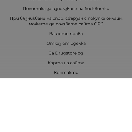
Политика за използване на бисквитки
При възникване на спор, свързан с покупка онлайн,
можете да ползвате сайта ОРС
Вашите права
Отказ от сделка
За Drugstore.bg
Карта на сайта
Контакти
Контакти
ДРАГСТОР.БГ ЕООД
6000 гр. Стара Загора
ЕИК:203463297
Телефон:
0878 854 888
Viber:
0878 854 888