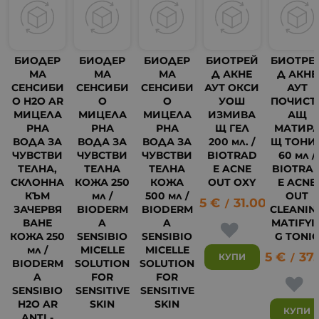
БИОДЕР
БИОДЕР
БИОДЕР
БИОТРЕЙ
БИОТРЕ
МА
МА
МА
Д АКНЕ
Д АКНЕ
СЕНСИБИ
СЕНСИБИ
СЕНСИБИ
АУТ ОКСИ
АУТ
О H2O AR
О
О
УОШ
ПОЧИСТ
МИЦЕЛА
МИЦЕЛА
МИЦЕЛА
ИЗМИВА
АЩ
РНА
РНА
РНА
Щ ГЕЛ
МАТИР
ВОДА ЗА
ВОДА ЗА
ВОДА ЗА
200 мл. /
Щ ТОНИ
ЧУВСТВИ
ЧУВСТВИ
ЧУВСТВИ
BIOTRAD
60 мл /
ТЕЛНА,
ТЕЛНА
ТЕЛНА
E ACNE
BIOTRA
СКЛОННА
КОЖА 250
КОЖА
OUT OXY
E ACNE
КЪМ
мл /
500 мл /
OUT
15.85
€
31.00
лв.
/
ЗАЧЕРВЯ
BIODERM
BIODERM
CLEANIN
ВАНЕ
A
A
MATIFYI
КОЖА 250
SENSIBIO
SENSIBIO
G TONI
мл /
MICELLE
MICELLE
19.05
€
37.
КУПИ
/
BIODERM
SOLUTION
SOLUTION
A
FOR
FOR
14
SENSIBIO
SENSITIVE
SENSITIVE
H2O AR
SKIN
SKIN
КУПИ
ANTI -