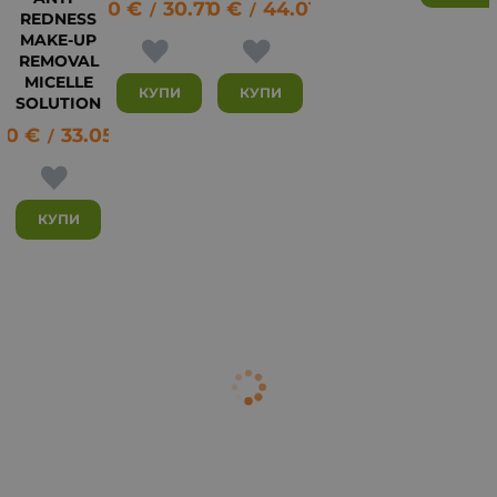
15.70
€
30.71
22.50
лв.
€
44.01
лв.
/
/
REDNESS
MAKE-UP
REMOVAL
MICELLE
КУПИ
КУПИ
SOLUTION
90
€
33.05
лв.
/
КУПИ