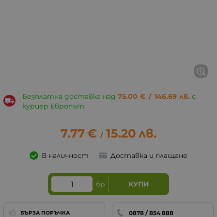
Безплатна доставка над
75.00
€
/
146.69
лв.
с
куриер Европът
7.77
€
15.20
лв.
/
В наличност
Доставка и плащане
бр
КУПИ
0878 / 854 888
БЪРЗА ПОРЪЧКА