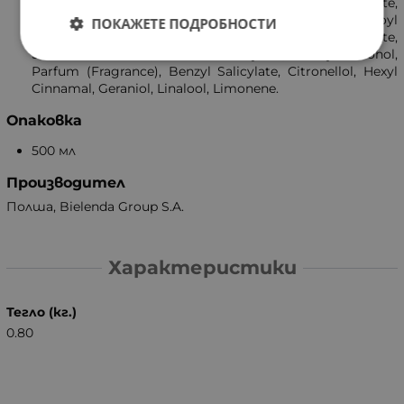
Water, Trehalose, Betaine, Disodium Cocoyl Glutamate,
Sodium Lactate, Lactic Acid, Proline, Sodium Cocoyl
ПОКАЖЕТЕ ПОДРОБНОСТИ
Alaninate, Polyglyceryl-6 Caprylate, Potassium Sorbate,
Sodium Benzoate, Sodium Salicylate, Benzyl Alcohol,
Parfum (Fragrance), Benzyl Salicylate, Citronellol, Hexyl
Cinnamal, Geraniol, Linalool, Limonene.
Опаковка
500 мл
Производител
Полша, Bielenda Group S.A.
Характеристики
Тегло (кг.)
0.80