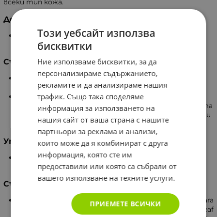
всеки тип кожа.
Действие
Този уебсайт използва
Ефективно премахва грима. Почиства кожата от
бисквитки
нечистотии, образувани след дълъг ден.
Ние използваме бисквитки, за да
Съставки:
персонализираме съдържанието,
Хидролатът от портокалов цвят регулира
рекламите и да анализираме нашия
секрецията на себум, има регенеративен ефект.
трафик. Също така споделяме
Хидролатът от листа на зелен чай успокоява
дразненето и зачервяването, докато трехалозата
информация за използването на
помага за поддържането на нужната хидратация и
нашия сайт от ваша страна с нашите
има антиоксидантни свойства.
партньори за реклама и анализи,
Употреба
които може да я комбинират с друга
информация, която сте им
Нанесете върху памучен тампон, почистете
предоставили или която са събрали от
кожата си и след това изплакнете с хладка вода.
вашето използване на техните услуги.
Състав
Aqua (Water), Propanediol, Citrus Aurantium Amara
ПРИЕМЕТЕ ВСИЧКИ
(Orange) Flower Water, Camellia Sinensis (Tea) Leaf