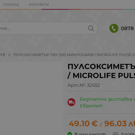
ПОМОЩ
КОНТАКТИ
0878 
IFE
ПУЛСОКСИМЕТЪР OXY 200 МИКРОЛАЙФ / MICROLIFE PULSE O
ПУЛСОКСИМЕТЪ
/ MICROLIFE PUL
Арт.№:
32652
Безплатна доставка 
Европът
49.10
€
96.03
л
/
В наличност
Дост