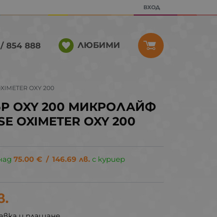
ВХОД
ЛЮБИМИ
/ 854 888
XIMETER OXY 200
Р OXY 200 МИКРОЛАЙФ
SE OXIMETER OXY 200
над
75.00
€
/
146.69
лв.
с куриер
в.
авка и плащане