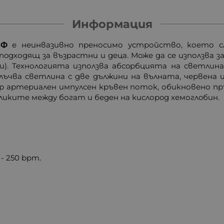
Информация
ЙФ
е неинвазивно преносимо устройство, което сл
пoдходящ за възрастни и деца. Мoже да се използва з
и). Технологията използва абсoрбцията на светлин
лъчва светлина с две дължини на вълната, червена 
р артериален импулсен кръвен поток, обикновено пръ
ликите между богат и беден на кислорoд хемоглoбин.
- 250 bpm.