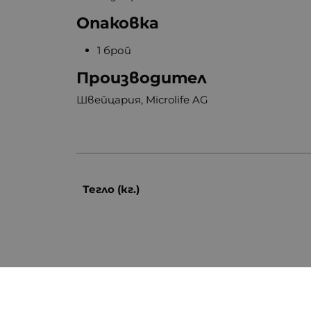
Опаковка
1 брой
Производител
Швейцария, Microlife AG
Тегло (кг.)