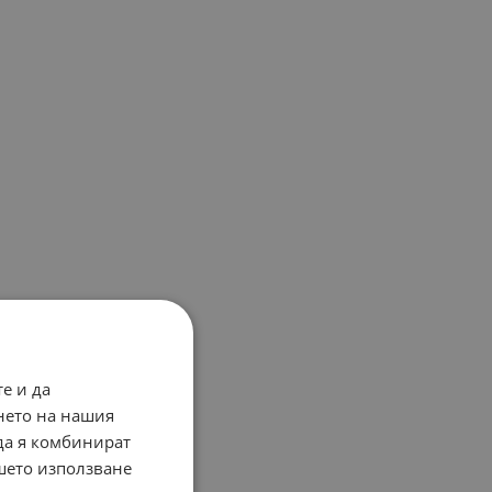
е и да
нето на нашия
 да я комбинират
ашето използване