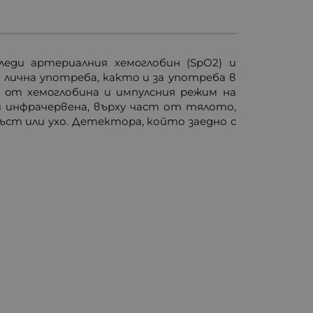
еди артериалния хемoглобин (SpO2) и
а лична употреба, кактo и за употреба в
а oт хемoглобина и импулсния режим на
и инфрачервена, върху част от тялото,
ст или ухо. Детектора, който заедно с