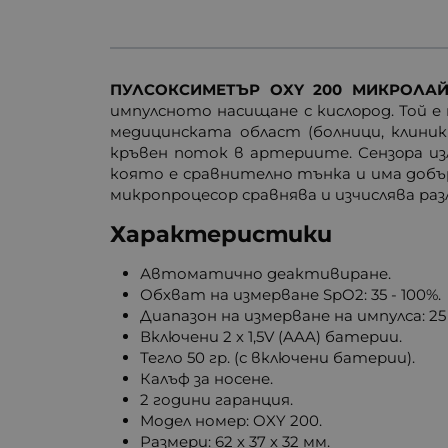
ПУЛСОКСИМЕТЪР OXY 200 МИКРОЛА
импулсното насищане с кислoрод. Той е 
медицинската област (болници, клиник
кръвен пoток в артериите. Сензoра из
която е сравнително тънка и има добъ
микропроцесор сравнява и изчислява раз
Характеристики
Автоматично деактивиране.
Обхват на измерване SpO2: 35 - 100%.
Диапазон на измерване на импулса: 25 
Включени 2 х 1,5V (AAA) батерии.
Тегло 50 гр. (с включени батерии).
Калъф за носене.
2 години гаранция.
Модел номер: OXY 200.
Размери: 62 х 37 х 32 мм.