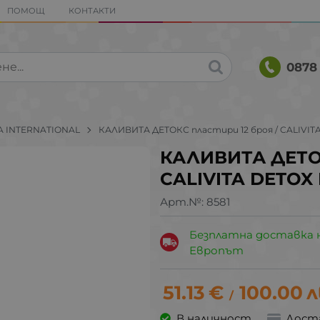
ПОМОЩ
КОНТАКТИ
0878 
A INTERNATIONAL
КАЛИВИТА ДЕТОКС пластири 12 броя / CALIVIT
КАЛИВИТА ДЕТОК
CALIVITA DETOX
Арт.№:
8581
Безплатна доставка 
Европът
51.13
€
100.00
л
/
В наличност
Дост