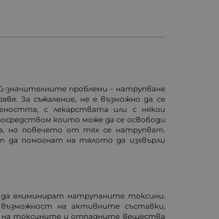
ай-значителните проблеми – натрупване
е. За съжаление, не е възможно да се
леността, с лекарствата или с някои
осредством които може да се освободи
, но повечето от тях се натрупват.
т да помогнат на тялото да изхвърли
да елиминират натрупаните токсини.
а възможност на активните съставки,
ане на токсините и отпадните вещества