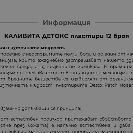
Информация
КАЛИВИТА ДЕТОКС пластири 12 броя
ия и източната мъдрост.
споредно с неоспоримите ползи, води и до един от н
анизма, които ежедневно застрашават нашето здрав
колна среда, с използваните химикали в промиш
низъм притежава естествени защитни механизми, п
от вредните вещества се изхвърлят от организма
 източната мъдрост, пластирите Detox Patch мога
о взаимно допълващи се принципа:
от естествен произход притежават свойството 
асяне през кожата) е напълно естествена и дав
но и ефикасно да подпомогнат процеса на елиминир