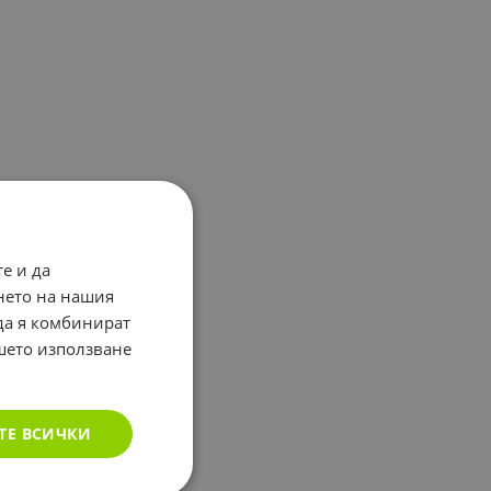
е и да
нето на нашия
 да я комбинират
ашето използване
ТЕ ВСИЧКИ