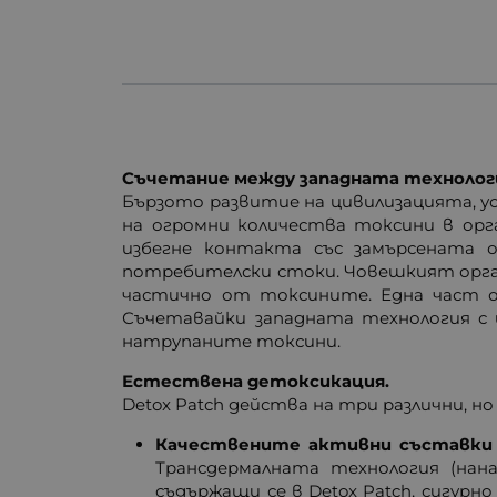
Съчетание между западната технолог
Бързото развитие на цивилизацията, у
на огромни количества токсини в орг
избегне контакта със замърсената о
потребителски стоки. Човешкият орга
частично от токсините. Една част 
Съчетавайки западната технология с
натрупаните токсини.
Естествена детоксикация.
Detox Patch действа на три различни, н
Качествените активни съставки
Трансдермалната технология (нан
съдържащи се в Detox Patch, сигур