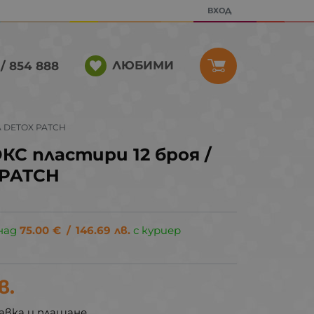
ВХОД
ЛЮБИМИ
/ 854 888
A DETOX PATCH
С пластири 12 броя /
 PATCH
над
75.00
€
/
146.69
лв.
с куриер
в.
авка и плащане