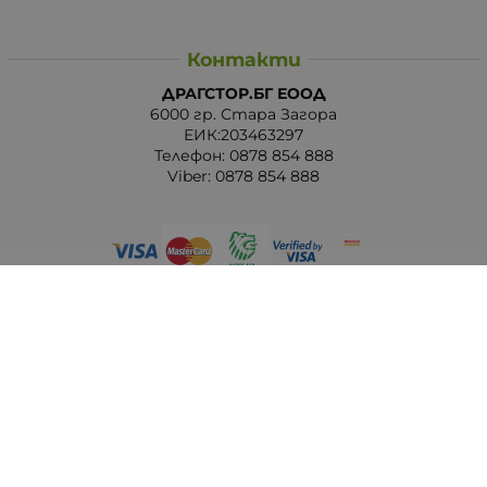
Контакти
ДРАГСТОР.БГ ЕООД
6000 гр. Стара Загора
ЕИК:203463297
Телефон:
0878 854 888
Viber:
0878 854 888
Методи на плащане
Следвайте ни