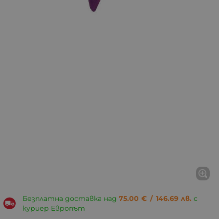
Безплатна доставка над
75.00
€
/
146.69
лв.
с
куриер Европът