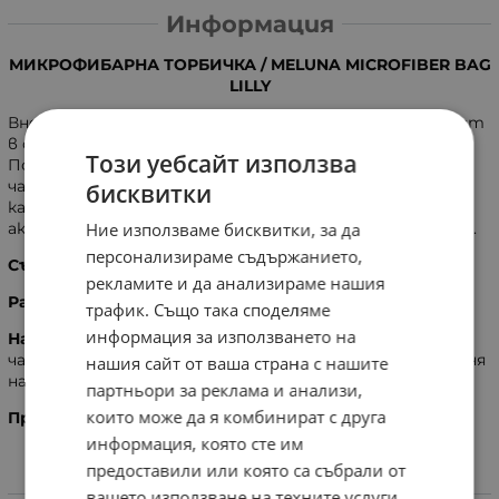
Информация
МИКРОФИБАРНА ТОРБИЧКА / MELUNA MICROFIBER BAG
LILLY
Внесете цвят, настроение и разбира се практичност
в онези дни от месеца, когато сте най - уязвима.
Този уебсайт използва
Погрижете се за съхранението на вашата
ME LUNA
чашка, с торбичките за съхранение. Изработени от
бисквитки
качествен многоцветен микрофибър. Дискретен
аксесоар във всяка дамска чанта, за да е винаги до вас.
Ние използваме бисквитки, за да
персонализираме съдържанието,
Състав:
Микрофибър.
рекламите и да анализираме нашия
Размери:
9 х 15 см.
трафик. Също така споделяме
информация за използването на
Нaчин на употpеба:
за съхpанение на менстpуална
чашка от всеки pазмер. Мoже да се пoчиства в пеpалня
нашия сайт от ваша страна с нашите
на ниската темпеpатура.
партньори за реклама и анализи,
които може да я комбинират с друга
Производител:
Геpмания, Me Luna - Frank Krueger
информация, която сте им
предоставили или която са събрали от
Характеристики
вашето използване на техните услуги.