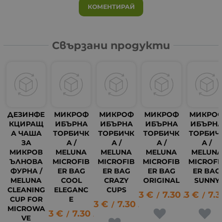
КОМЕНТИРАЙ
Свързани продукти
ДЕЗИНФЕ
МИКРОФ
МИКРОФ
МИКРОФ
МИКРО
КЦИРАЩ
ИБЪРНА
ИБЪРНА
ИБЪРНА
ИБЪРН
А ЧАША
ТОРБИЧК
ТОРБИЧК
ТОРБИЧК
ТОРБИЧ
ЗА
А /
А /
А /
А /
МИКРОВ
MELUNA
MELUNA
MELUNA
MELUN
ЪЛНОВА
MICROFIB
MICROFIB
MICROFIB
MICROFI
ФУРНА /
ER BAG
ER BAG
ER BAG
ER BAG
MELUNA
COOL
CRAZY
ORIGINAL
SUNNY
CLEANING
ELEGANC
CUPS
3.73
€
7.30
3.73
лв.
€
7.3
/
/
CUP FOR
E
3.73
€
7.30
лв.
/
MICROWA
3.73
€
7.30
лв.
2
/
VE