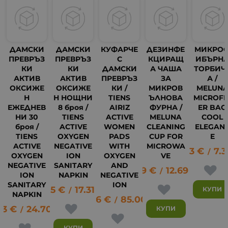
ДАМСКИ
ДАМСКИ
КУФАРЧЕ
ДЕЗИНФЕ
МИКРО
ПРЕВРЪЗ
ПРЕВРЪЗ
С
КЦИРАЩ
ИБЪРН
КИ
КИ
ДАМСКИ
А ЧАША
ТОРБИЧ
АКТИВ
АКТИВ
ПРЕВРЪЗ
ЗА
А /
ОКСИЖЕ
ОКСИЖЕ
КИ /
МИКРОВ
MELUN
Н
Н НОЩНИ
TIENS
ЪЛНОВА
MICROFI
ЕЖЕДНЕВ
8 броя /
AIRIZ
ФУРНА /
ER BAG
НИ 30
TIENS
ACTIVE
MELUNA
COOL
броя /
ACTIVE
WOMEN
CLEANING
ELEGAN
TIENS
OXYGEN
PADS
CUP FOR
E
3
ACTIVE
NEGATIVE
WITH
MICROWA
3.73
€
7.3
/
OXYGEN
ION
OXYGEN
VE
NEGATIVE
SANITARY
AND
6.49
€
12.69
лв.
/
ION
NAPKIN
NEGATIVE
SANITARY
ION
8.85
€
17.31
лв.
КУПИ
/
NAPKIN
43.46
€
85.00
лв.
/
63
€
24.70
лв.
КУПИ
/
КУПИ