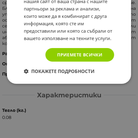
нашия сайт от ваша страна с нашите
средства, и не предизвикват раздразнение.
партньори за реклама и анализи,
Благодарение на тези предимства и безопасност на
употреба, могат да се прилагат ежедневно, като
които може да я комбинират с друга
осигуряват подходящата лична хигиена. Препоръчват
информация, която сте им
се и при хора със заболявания на уринарния тракт или
предоставили или която са събрали от
инконтиненция. Меката и тънка памучна повърхност
абсорбира течността 3 пъти по бързо и осигуряват
вашето използване на техните услуги.
комфорт, удобство и чистота.
Размери:
245 мм.
ПРИЕМЕТЕ ВСИЧКИ
Опаковка:
10 броя
ПОКАЖЕТЕ ПОДРОБНОСТИ
Производител:
Китай, TIENS Group
Характеристики
Тегло (кг.)
0.08