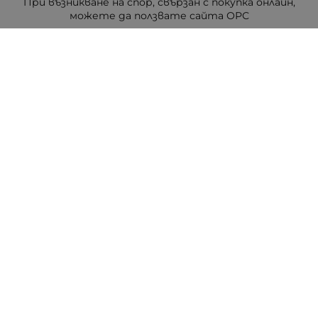
При възникване на спор, свързан с покупка онлайн,
можете да ползвате сайта ОРС
Вашите права
Отказ от сделка
За Drugstore.bg
Карта на сайта
Контакти
Контакти
ДРАГСТОР.БГ ЕООД
6000 гр. Стара Загора
ЕИК:203463297
Телефон:
0878 854 888
Viber:
0878 854 888