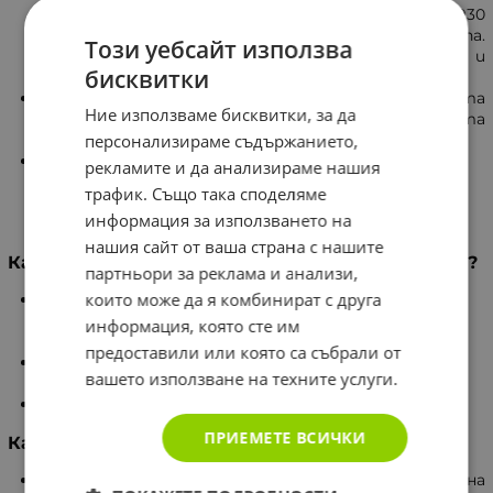
Килимчето разполага с 210 плочки, всяка с 6930
шипа, а възглавницата – с 54 плочки и 1782 шипа.
Този уебсайт използва
Всеки шип стимулира циркулацията на кръвта и
бисквитки
подпомага релаксацията.
Лесен за транспортиране: Включената чанта
Ние използваме бисквитки, за да
прави съхранението и пренасянето на комплекта
удобно.
персонализираме съдържанието,
Качество и безопасност: Произведен от
рекламите и да анализираме нашия
висококачествени материали и сертифициран с
трафик. Също така споделяме
CE, продуктът осигурява безопасност и
информация за използването на
надеждност.
нашия сайт от ваша страна с нашите
Какви ползи носи използването на килимчето?
партньори за реклама и анализи,
които може да я комбинират с друга
Комплектът е полезен при усещане за умора,
стрес и напрежение, като може да подобри
информация, която сте им
общото усещане за благополучие.
предоставили или която са събрали от
Може да помогне за намаляване на мускулното
вашето използване на техните услуги.
напрежение в различни части на тялото.
Стимулира кръвообращението и лимфния поток.
ПРИЕМЕТЕ ВСИЧКИ
Как да използвате комплекта?
Първоначална употреба: Поставете килимчето на