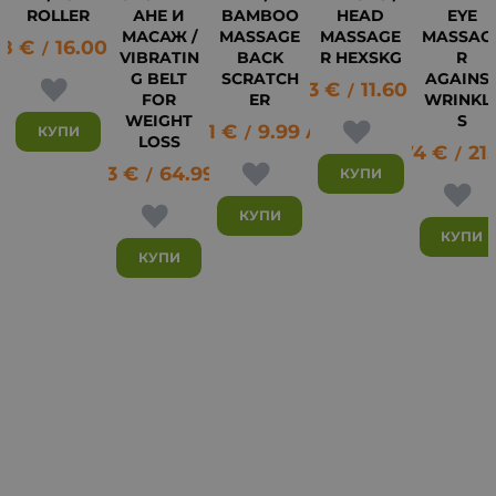
ROLLER
АНЕ И
BAMBOO
HEAD
EYE
МАСАЖ /
MASSAGE
MASSAGE
MASSAG
18
€
16.00
лв.
/
VIBRATIN
BACK
R HEXSKG
R
G BELT
SCRATCH
AGAINS
5.93
€
11.60
лв.
/
FOR
ER
WRINKL
WEIGHT
S
5.11
€
9.99
лв.
КУПИ
/
LOSS
10.74
€
21.
8
/
33.23
€
64.99
лв.
КУПИ
/
КУПИ
КУПИ
КУПИ