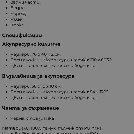
Задни части;
Бедра;
Корем;
Ръце;
Крака.
Спецификации
Акупресурно килимче
Размери: 70 х 40 х 2 см;
Брой плочки и акупресурни точки: 210 х 6930;
Цвят: Черен със златисти бодлички.
Възглавница за акупресура
Размери: 38 х 15 х 10 см;
Брой плочки и акупресурни точки: 54 х 1782;
Цвят: Черен със златисти бодлички.
Чанта за съхранение
Черна, с презрамка.
Материали: 100% памук, пълнеж от PU пяна.
Шипове: Високоударен полистирен (HIPS).