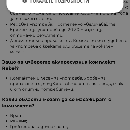
ПОКАЖЕТЕ ПОДРОБНОСТИ
мека повърхност като легло или диван и се
отпуснете върху него за 10 минути в началото. С
времето може да използвате килимчето и на пода
за по-силен ефект.
Редовна употреба: Постепенно увеличавайте
времето за употреба до 20-30 минути за
оптимални резултати.
Допълнителни приложения: Комплектът е удобен и
за употреба с краката или ръцете за локален
масаж.
Защо да изберете акупресурния комплект
Rebel?
Компактен и лесен за употреба. Удобен за
пренасяне и използване както от начинаещи, така
и от опитни потребители.
Какви области могат да се масажират с
килимчето?
Врат;
Рамена;
Гръб (горна и долна част);