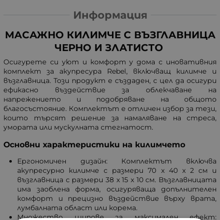
Информация
МАСАЖНО КИЛИМЧЕ С ВЪЗГЛАВНИЦА
ЧЕРНО И ЗЛАТИСТО
Осигурете си уют и комфорт у дома с иновативния
комплект за акупресура Rebel, включващ килимче и
възглавница. Този продукт е създаден, с цел да осигури
ефикасно въздействие за облекчаване на
напрежението и подобряване на общото
благосъстояние. Комплектът е отличен избор за тези,
които търсят решение за намаляване на стреса,
умората или мускулната стегнатост.
Основни характеристики на килимчето
Ергономичен дизайн: Комплектът включва
акупресурно килимче с размери 70 x 40 х 2 см и
възглавница с размери 38 x 15 х 10 см. Възглавницата
има заоблена форма, осигуряваща допълнителен
комфорт и прецизно въздействие върху врата,
лумбалната област или корема.
Множество шипове за максимален ефект: