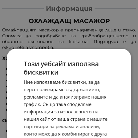
Информация
ОХЛАЖДАЩ МАСАЖОР
Охлаждащият масажор е предназначен за лице и тяло.
Спомага за подобряване на кръвообращението и
общото състояние на кожата. Подходящ е за
ежедневна употреба.
Характеристики
Този уебсайт използва
Лед ролер за тяло и лице.
бисквитки
Спомага за подобряване на кръвообращението.
Удобен и лесен за използване.
Ние използваме бисквитки, за да
С ергономична дръжка.
персонализираме съдържанието,
С подвижна глава.
рекламите и да анализираме нашия
За употреба всеки ден.
Подходящ за всяка възраст.
трафик. Също така споделяме
Размер: 19 см х 8 см.
информация за използването на
нашия сайт от ваша страна с нашите
Опаковка
партньори за реклама и анализи,
1 брой
които може да я комбинират с друга