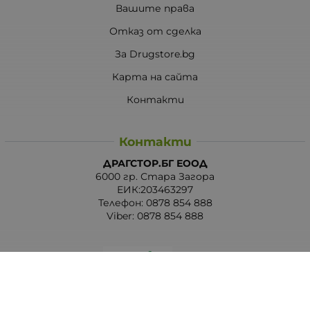
Вашите права
Отказ от сделка
За Drugstore.bg
Карта на сайта
Контакти
Контакти
ДРАГСТОР.БГ ЕООД
6000 гр. Стара Загора
ЕИК:203463297
Телефон:
0878 854 888
Viber:
0878 854 888