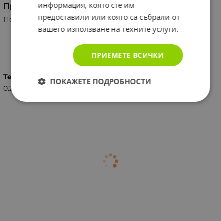
информация, която сте им
Производител
предоставили или която са събрали от
Полша, VERK GROUP SIKORSKI SP.K.
вашето използване на техните услуги.
Характеристики
ПРИЕМЕТЕ ВСИЧКИ
Тегло (кг.)
ПОКАЖЕТЕ ПОДРОБНОСТИ
0.25