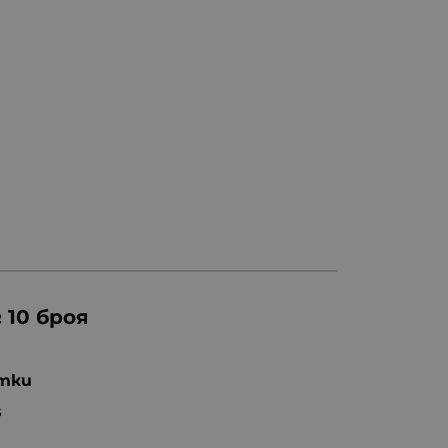
10 броя
етки
s