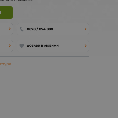
И
0878 / 854 888
ДОБАВИ В ЛЮБИМИ
атура