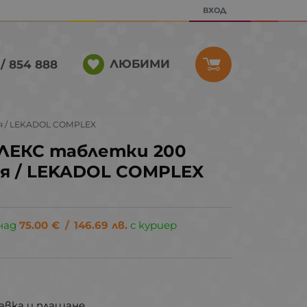
ВХОД
ЛЮБИМИ
/ 854 888
я / LEKADOL COMPLEX
ЕКС таблетки 200
оя / LEKADOL COMPLEX
над
75.00
€
/
146.69
лв.
с куриер
авка и плащане