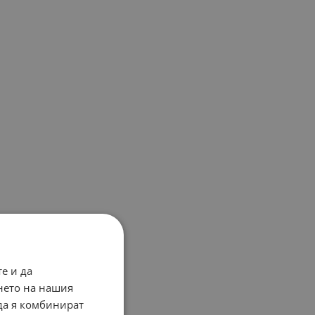
е и да
нето на нашия
 да я комбинират