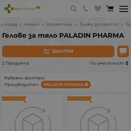
Назад
Начало
Козметика
Грижа за тялото
Ге
Гелове за тяло PALADIN PHARMA
ФИЛТРИ
2 Продукта
По уместност
Избрани филтри:
Производител:
PALADIN PHARMA
НА ПРОМОЦИЯ
НА ПРОМОЦИЯ