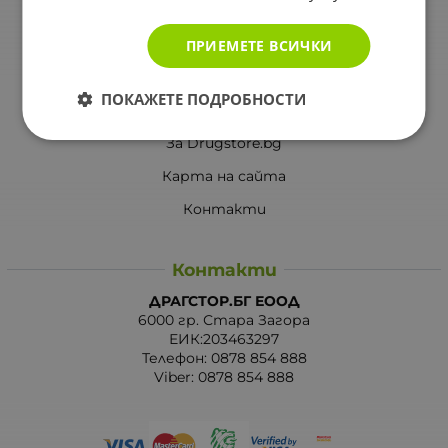
При възникване на спор, свързан с покупка онлайн,
можете да ползвате сайта ОРС
ПРИЕМЕТЕ ВСИЧКИ
Вашите права
ПОКАЖЕТЕ ПОДРОБНОСТИ
Отказ от сделка
За Drugstore.bg
Карта на сайта
Контакти
Контакти
ДРАГСТОР.БГ ЕООД
6000 гр. Стара Загора
ЕИК:203463297
Телефон:
0878 854 888
Viber:
0878 854 888