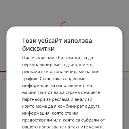
Този уебсайт използва
бисквитки
Ние използваме бисквитки, за да
персонализираме съдържанието,
рекламите и да анализираме нашия
трафик. Също така споделяме
Информация
информация за използването на
Реклама в drugstore.bg
нашия сайт от ваша страна с нашите
Доставка и плащане
партньори за реклама и анализи,
които може да я комбинират с друга
Общи условия за ползване
информация, която сте им
Политиката за поверителност
предоставили или която са събрали от
вашето използване на техните услуги.
Политика за използване на бисквитки