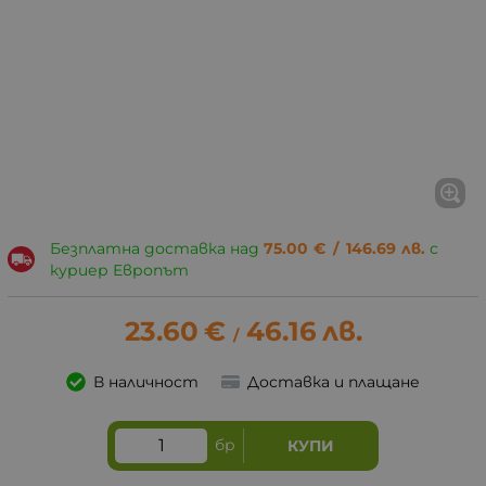
Безплатна доставка над
75.00
€
/
146.69
лв.
с
куриер Европът
23.60
€
46.16
лв.
/
В наличност
Доставка и плащане
бр
КУПИ