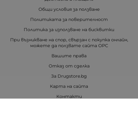
Общи условия за ползване
Политиката за поверителност
Политика за използване на бисквитки
При възникване на спор, свързан с покупка онлайн,
можете да ползвате сайта ОРС
Вашите права
Отказ от сделка
За Drugstore.bg
Карта на сайта
Контакти
Контакти
ДРАГСТОР.БГ ЕООД
6000 гр. Стара Загора
ЕИК:203463297