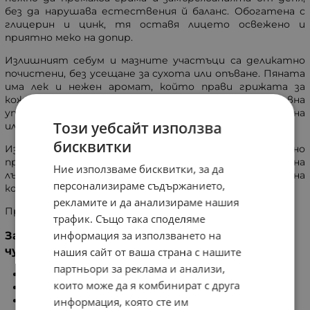
без да нарушава естествения й баланс. Обогатена с
глицерин и цинк, тя оставя лицето освежено и
приятно меко на допир.
Излишният себум и мазните участъци са деликатно
почистени, без усещане за сухота или опъване. Пяната
има лек и нежен аромат, който прави грижата за
кожата още по-приятна. Подходяща е за всекидневна
употреба, особено ако кожата ви е по-чувствителна
Този уебсайт използва
или склонна към омазняване.
бисквитки
Измивна пяна за лице. Леката и нежна пяна ефективно
премахва излишния себум и помага за намаляване на
Ние използваме бисквитки, за да
лъщенето на кожата. Не предизвиква раздразнение на
персонализираме съдържанието,
кожата.
рекламите и да анализираме нашия
Продукт за лице. Без сапун. Некомедоногенна.
трафик. Също така споделяме
информация за използването на
Защитава срещу 5 признака на
чувствителност на кожата
нашия сайт от ваша страна с нашите
партньори за реклама и анализи,
Отслабена кожна бариера
които може да я комбинират с друга
Сухота
Раздразненост
информация, която сте им