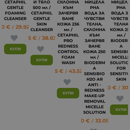
CETAPHIL
И ТЯЛО
СКЛОННА
МИЦЕЛА
МИЦЕЛ
GENTLE
500 мл /
КЪМ
РНА
РНА
FOAMING
CETAPHIL
ЗАЧЕРВЯ
ВОДА ЗА
ВОДА З
CLEANSER
GENTLE
ВАНЕ
ЧУВСТВИ
ЧУВСТВ
SKIN
КОЖА 236
ТЕЛНА,
ТЕЛНА
30
€
29.92
лв.
/
CLEANSER
мл /
СКЛОННА
КОЖА 25
CETAPHIL
КЪМ
мл /
19.75
€
38.63
лв.
/
PRO
ЗАЧЕРВЯ
BIODER
REDNESS
ВАНЕ
A
КУПИ
CONTROL
КОЖА 250
SENSIBI
FOAM
мл /
MICELL
КУПИ
WASH
BIODERM
SOLUTIO
A
FOR
22.25
€
43.52
лв.
/
SENSIBIO
SENSITIV
H2O AR
SKIN
ANTI -
15.70
€
30.
22
/
REDNESS
КУПИ
MAKE-UP
REMOVAL
MICELLE
КУПИ
SOLUTION
16.90
€
33.05
лв.
/