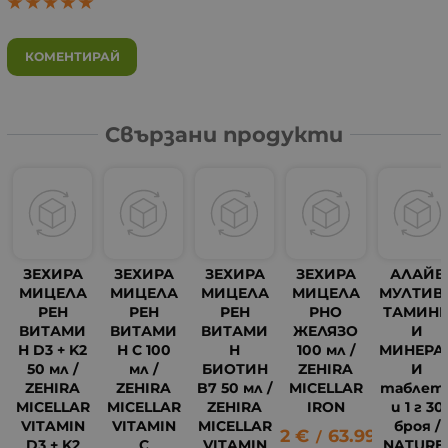
КОМЕНТИРАЙ
Свързани продукти
ЗЕХИРА
ЗЕХИРА
ЗЕХИРА
ЗЕХИРА
АЛАЙВ
МИЦЕЛА
МИЦЕЛА
МИЦЕЛА
МИЦЕЛА
МУЛТИВ
РЕН
РЕН
РЕН
РНО
ТАМИН
ВИТАМИ
ВИТАМИ
ВИТАМИ
ЖЕЛЯЗО
И
Н D3 + K2
Н C 100
Н
100 мл /
МИНЕРА
50 мл /
мл /
БИОТИН
ZEHIRA
И
ZEHIRA
ZEHIRA
B7 50 мл /
MICELLAR
таблет
MICELLAR
MICELLAR
ZEHIRA
IRON
и 1 г 30
VITAMIN
VITAMIN
MICELLAR
броя /
32.72
€
63.99
лв.
/
D3 + K2
C
VITAMIN
NATURE