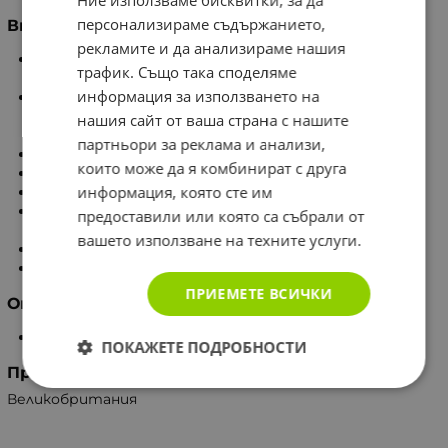
Ние използваме бисквитки, за да
персонализираме съдържанието,
Внимание
рекламите и да анализираме нашия
Съд под налягане: може да експлодира при
трафик. Също така споделяме
нагряване.
информация за използването на
Да се пази от топлина, нагорещени повърхности,
искри, открит пламък и други източници на
нашия сайт от ваша страна с нашите
запалване.
партньори за реклама и анализи,
Тютюнопушенето забранено.
които може да я комбинират с друга
Да не се пробива и изгаря дори след употреба.
информация, която сте им
Да се пази от пряка слънчева светлина.
Да не се излага на температури, по-високи от
предоставили или която са събрали от
50°C/122°F.
вашето използване на техните услуги.
Да се съхранява извън обсега на деца.
3.24% от масата на съдържанието са запалими.
ПРИЕМЕТЕ ВСИЧКИ
Опаковка
200 мл
ПОКАЖЕТЕ ПОДРОБНОСТИ
Произведено в
Великобритания