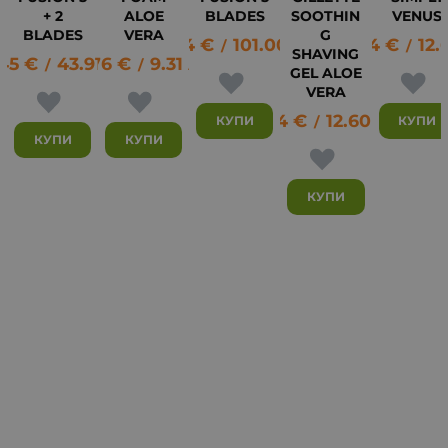
+ 2
ALOE
BLADES
SOOTHIN
VENUS
BLADES
VERA
G
51.64
€
101.00
лв.
6.44
€
12.
3
/
/
SHAVING
45
€
43.91
4.76
лв.
€
9.31
лв.
/
/
GEL ALOE
VERA
6.44
€
12.60
лв.
КУПИ
КУПИ
/
КУПИ
КУПИ
КУПИ