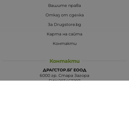
Вашите права
Отказ от сделка
За Drugstore.bg
Карта на сайта
Контакти
Контакти
ДРАГСТОР.БГ ЕООД
6000 гр. Стара Загора
ЕИК:203463297
Телефон:
0878 854 888
Viber:
0878 854 888