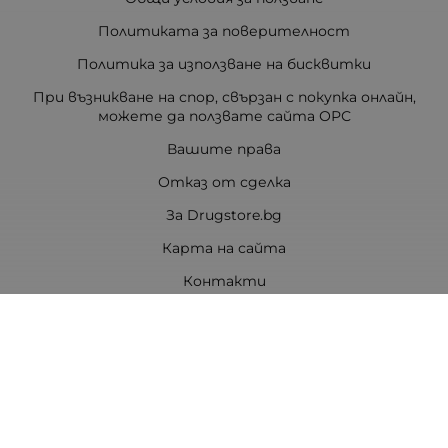
Политиката за поверителност
Политика за използване на бисквитки
При възникване на спор, свързан с покупка онлайн,
можете да ползвате сайта ОРС
Вашите права
Отказ от сделка
За Drugstore.bg
Карта на сайта
Контакти
Контакти
ДРАГСТОР.БГ ЕООД
6000 гр. Стара Загора
ЕИК:203463297
Телефон:
0878 854 888