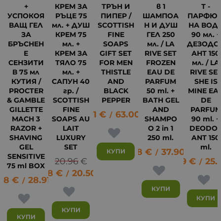
+
КРЕМ ЗА
ТРЪН И
в 1
Т -
УСПОКОЯ
РЪЦЕ 75
ПИПЕР /
ШАМПОА
ПАРФЮ
ВАЩ ГЕЛ
мл. + ДУШ
SCOTTISH
Н И ДУШ
НА ВОД
ЗА
КРЕМ 75
FINE
ГЕЛ 250
90 мл. +
БРЪСНЕН
мл. +
SOAPS
мл. / LA
ДЕЗОДО
Е
КРЕМ ЗА
GIFT SET
RIVE SET
АНТ 150
СЕНЗИТИ
ТЯЛО 75
FOR MEN
FROZEN
мл. / LA
В 75 мл
мл. +
THISTLE
EAU DE
RIVE SE
КУТИЯ /
САПУН 40
AND
PARFUM
SHE IS
PROCTER
гр. /
BLACK
50 ml. +
MINE EA
& GAMBLE
SCOTTISH
PEPPER
BATH GEL
DE
GILLETTE
FINE
AND
PARFU
32.21
€
63.00
лв.
/
MACH 3
SOAPS AU
SHAMPO
90 ml. +
RAZOR +
LAIT
O 2 in 1
DEODO
SHAVING
LUXURY
250 ml.
ANT 150
19
GEL
SET
ml.
19.38
€
37.90
лв.
КУПИ
/
SENSITIVE
20.96
€
13.19
€
25.
/
75 ml BOX
10.48
€
20.50
лв.
/
78
€
28.91
лв.
/
КУПИ
КУПИ
КУПИ
КУПИ