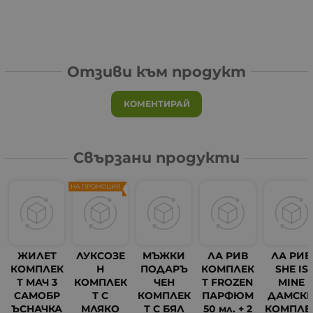
Отзиви към продукт
КОМЕНТИРАЙ
Свързани продукти
НА ПРОМОЦИЯ
ЖИЛЕТ
ЛУКСОЗЕ
МЪЖКИ
ЛА РИВ
ЛА РИВ
КОМПЛЕК
Н
ПОДАРЪ
КОМПЛЕК
SHE IS
Т МАЧ 3
КОМПЛЕК
ЧЕН
Т FROZEN
MINE
САМОБР
Т С
КОМПЛЕК
ПАРФЮМ
ДАМСК
ЪСНАЧКА
МЛЯКО
Т С БЯЛ
50 мл. + 2
КОМПЛЕ