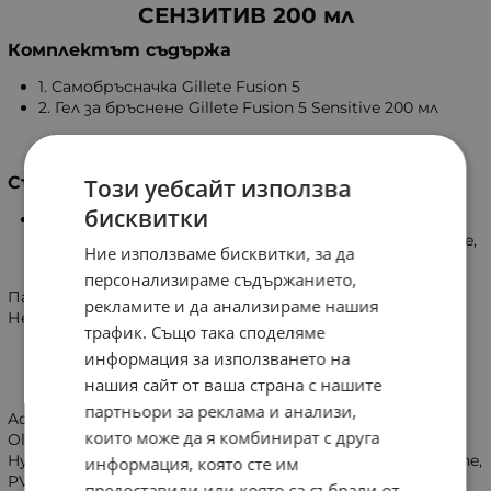
СЕНЗИТИВ 200 мл
Комплектът съдържа
1. Самобръсначка Gillete Fusion 5
2. Гел за бръснене Gillete Fusion 5 Sensitive 200 мл
1. Самобръсначка Gillete Fusion 5
Състав на овлажняваща лента
Този уебсайт използва
бисквитки
PEG-115M, PEG-7M, PEG-100, Silica, Tocopheryl Acetate,
Pentaerythrityl Tetra-Di-t-Butyl Hydroxyhydrocinnamate,
Ние използваме бисквитки, за да
Tris(Di-t-Butyl)Phosphite, BHT.
персонализираме съдържанието,
Пазете далеч от деца
рекламите и да анализираме нашия
Не бършете ножчетата.
трафик. Също така споделяме
2. Гел за бръснене Gillete Fusion 5
информация за използването на
нашия сайт от ваша страна с нашите
Sensitive 200 мл
партньори за реклама и анализи,
Aqua, Palmitic Acid, Triethanolamine, Isopentane, Glyceryl
които може да я комбинират с друга
Oleate, Stearic Acid, Glycerin, Isobutane, Sorbitol, Parfum,
Hydroxyethylcellulose, PEG-45M, Menthol, Linalool, Limonene,
информация, която сте им
PVM/MA Copolymer, Glyceryl Acrylate/Acrylic Acid
предоставили или която са събрали от