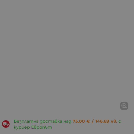
Безплатна доставка над
75.00
€
/
146.69
лв.
с
куриер Европът