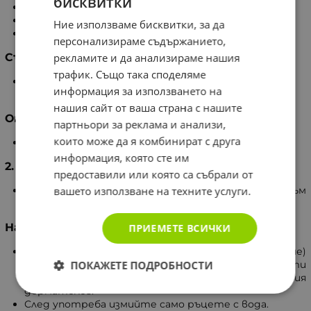
бисквитки
Да се пази от деца.
Да се избягва контакт с очите.
Ние използваме бисквитки, за да
Да се съхранява под 25°C.
персонализираме съдържанието,
рекламите и да анализираме нашия
Състав
трафик. Също така споделяме
Aqua, Coco Glucoside, Rosa Damascena Flower Water,
информация за използването на
Polyquaternium-37, Oxygen, Lactic Acid.
нашия сайт от ваша страна с нашите
Опаковка
партньори за реклама и анализи,
които може да я комбинират с друга
50 мл.
информация, която сте им
2. Активен лосион
предоставили или която са събрали от
вашето използване на техните услуги.
Acne Out Активен лосион за мазна и склонна към
акне кожа с предимно гнойни пъпки.
Начин на употреба
ПРИЕМЕТЕ ВСИЧКИ
Нанасяйте с напоен памучен тампон (без търкане)
ПОКАЖЕТЕ ПОДРОБНОСТИ
върху засегнатите кожни участъци два пъти
дневно или според инструкциите на Вашия
дерматолог.
След употреба измийте само ръцете с вода.