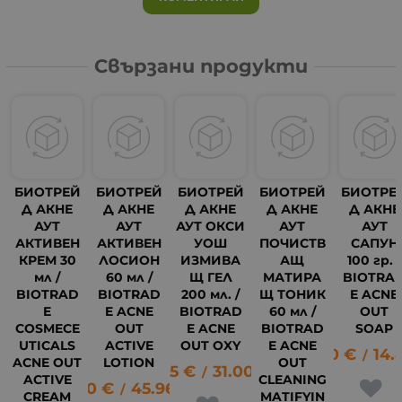
Свързани продукти
БИОТРЕЙ
БИОТРЕЙ
БИОТРЕЙ
БИОТРЕЙ
БИОТРЕ
Д АКНЕ
Д АКНЕ
Д АКНЕ
Д АКНЕ
Д АКНЕ
АУТ
АУТ
АУТ ОКСИ
АУТ
АУТ
АКТИВЕН
АКТИВЕН
УОШ
ПОЧИСТВ
САПУН
КРЕМ 30
ЛОСИОН
ИЗМИВА
АЩ
100 гр. /
мл /
60 мл /
Щ ГЕЛ
МАТИРА
BIOTRA
BIOTRAD
BIOTRAD
200 мл. /
Щ ТОНИК
E ACNE
E
E ACNE
BIOTRAD
60 мл /
OUT
COSMECE
OUT
E ACNE
BIOTRAD
SOAP
UTICALS
ACTIVE
OUT OXY
E ACNE
7.60
€
14.
/
ACNE OUT
LOTION
OUT
15.85
€
31.00
лв.
/
ACTIVE
CLEANING
23.50
€
45.96
лв.
/
CREAM
MATIFYIN