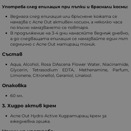
Употреба след епилация при пъпки и враснали косми:
Веднага след епилация или бръснене кожата се
намазва с Acne Out активен лосион, а няколко часа
по-късно намазването се повтаря.
В продължение на 3-4 дни нанасяйте веднъж дневно,
а до следващата епилация се намазвайте един път
седмично с Acne Out матиращ тоник.
Състав
Aqua, Alcohol, Rosa DAscena Flower Water, Niacinamide,
Glycerin, Tetrasodium EDTA, Methenamine, Parfum,
Limonene, Citronellol, Geraniol, Linalool.
Опаковка
60 мл.
3. Хидро актив крем
Acne Out Hydro Active Хидратиращ крем за
ежедневна грижа.