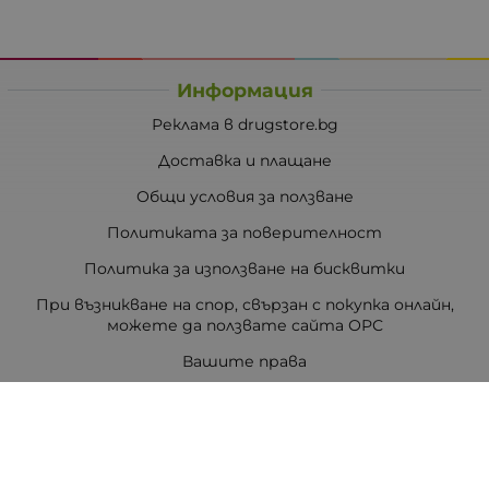
Информация
Реклама в drugstore.bg
Доставка и плащане
Общи условия за ползване
Политиката за поверителност
Политика за използване на бисквитки
При възникване на спор, свързан с покупка онлайн,
можете да ползвате сайта ОРС
Вашите права
Отказ от сделка
За Drugstore.bg
Карта на сайта