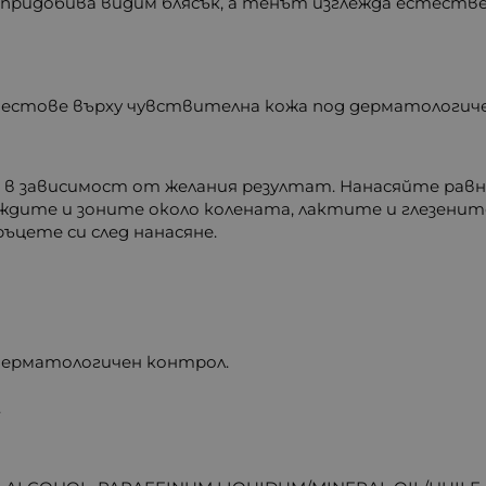
придобива видим блясък, а тенът изглежда естестве
.
тестове върху чувствителна кожа под дерматологич
, в зависимост от желания резултат. Нанасяйте рав
ждите и зоните около колената, лактите и глезените
ъцете си след нанасяне.
дерматологичен контрол.
.