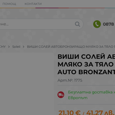
ПОМОЩ
КОНТАКТИ
0878 
CHY
Soleil
ВИШИ СОЛЕЙ АВТОБРОНЗИРАЩО МЛЯКО ЗА ТЯЛО 100
ВИШИ СОЛЕЙ А
МЛЯКО ЗА ТЯЛО 1
AUTO BRONZAN
Арт.№:
1775
Безплатна доставка 
Европът
21.10
€
41.27
лв.
/