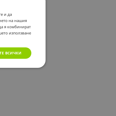
е и да
нето на нашия
 да я комбинират
ашето използване
ТЕ ВСИЧКИ