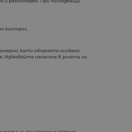
н и равномерен. При последващи
ен контрол.
номерно, като обърнете особено
. Избягвайте нанасяне в зоната на