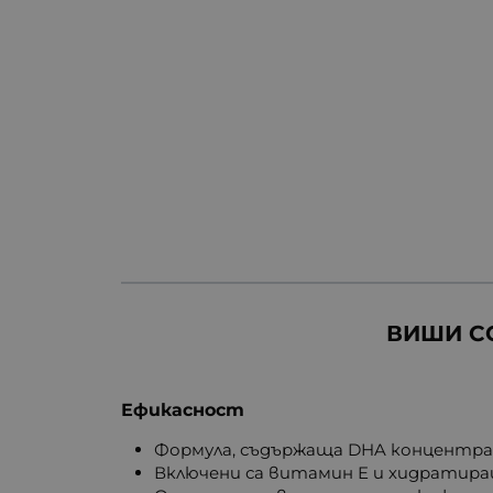
ВИШИ С
Ефикасност
Формула, съдържаща DHA концентра
Включени са витамин E и хидратир