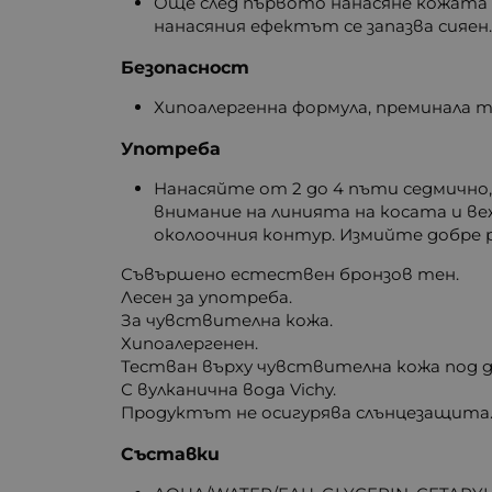
Още след първото нанасяне кожата 
нанасяния ефектът се запазва сияен
Безопасност
Хипоалергенна формула, преминала 
Употреба
Нанасяйте от 2 до 4 пъти седмично
внимание на линията на косата и ве
околоочния контур. Измийте добре р
Съвършено естествен бронзов тен.
Лесен за употреба.
За чувствителна кожа.
Хипоалергенен.
Тестван върху чувствителна кожа под 
С вулканична вода Vichy.
Продуктът не осигурява слънцезащита
Съставки