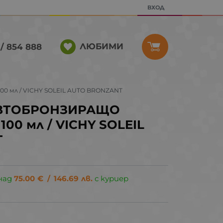
ВХОД
ЛЮБИМИ
/ 854 888
 мл / VICHY SOLEIL AUTO BRONZANT
ВТОБРОНЗИРАЩО
00 мл / VICHY SOLEIL
T
над
75.00
€
/
146.69
лв.
с куриер