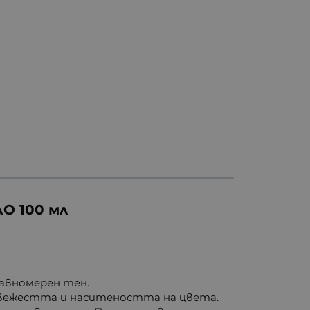
 100 мл
авномерен тен.
свежестта и наситеността на цвета.