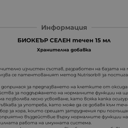
Информация
БИОКЕЪР СЕЛЕН течен 15 мл
Хранителна добавка
ключително изчистен състав, разработен на базата на
лзва се патентованият метод Nutrisorb® за постиг
допринася за предпазването на клетките от оксида
ейства за поддържането на нормалните функции на 
 позволява лесно усвояване, като всяка капка осигуря
ъвкава за употреба, като може да се добавя към теч
бор за хора, които срещат затруднения при поглъща
гоприятно въздействие върху нормалните функции н
авилната работа на имунната система.