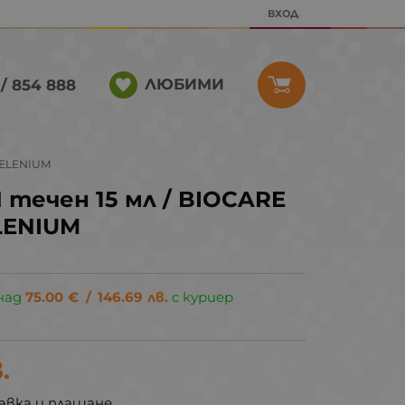
ВХОД
ЛЮБИМИ
/ 854 888
SELENIUM
течен 15 мл / BIOCARE
LENIUM
над
75.00
€
/
146.69
лв.
с куриер
.
авка и плащане