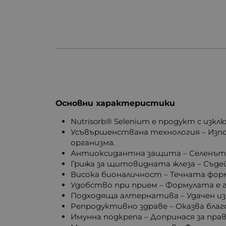
Основни характеристики
Nutrisorb® Selenium е продукт с из
Усъвършенствана технология – Изпо
организма.
Антиоксидантна защита – Селенът 
Грижа за щитовидната жлеза – Съд
Висока бионаличност – Течната форма
Удобство при прием – Формулата е г
Подходяща алтернатива – Удачен из
Репродуктивно здраве – Оказва бла
Имунна подкрепа – Допринася за пр