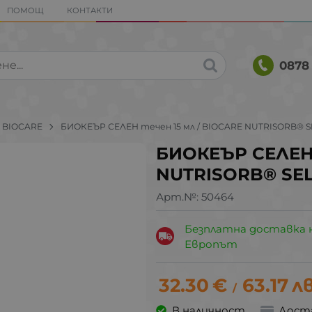
ПОМОЩ
КОНТАКТИ
0878 
BIOCARE
БИОКЕЪР СЕЛЕН течен 15 мл / BIOCARE NUTRISORB® 
БИОКЕЪР СЕЛЕН 
NUTRISORB® SE
Арт.№:
50464
Безплатна доставка 
Европът
32.30
€
63.17
лв
/
В наличност
Дост