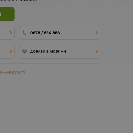
И
0878 / 854 888
ДОБАВИ В ЛЮБИМИ
 имунитет