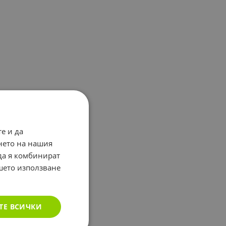
е и да
нето на нашия
 да я комбинират
ашето използване
ТЕ ВСИЧКИ