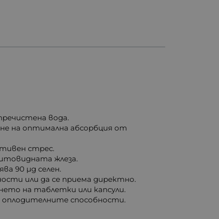
 пречистена вода.
ане на оптимална абсорбция от
тивен стрес.
щитовидната жлеза.
ва 90 µg селен.
ности или да се приема директно.
нето на таблетки или капсули.
а оплодителните способности.