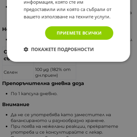
информация, която сте им
Поддържа имунитета и предпазва клетките от
предоставили или която са събрали от
оксидативен стрес, както и поддържа функцията
вашето използване на техните услуги.
на щитовидната жлеза.
Не съдържа
ПРИЕМЕТЕ ВСИЧКИ
Изкуствени оцветители, аромати, подсладители.
ПОКАЖЕТЕ ПОДРОБНОСТИ
Основни
(в 1 капсула)
съставки
100 μg (182% от
Селен
дн.прием)
Препоръчителна дневна доза
По 1 капсула дневно.
Внимание
Да не се употребява като заместител на
балансираното и разнообразно хранене.
При поява на нежелани реакции, прекратете
употреба и се консултирайте с лекар.