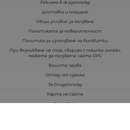
Реклама в drugstore.bg
Доставка и плащане
Общи условия за ползване
Политиката за поверителност
Политика за използване на бисквитки
При възникване на спор, свързан с покупка онлайн,
можете да ползвате сайта ОРС
Вашите права
Отказ от сделка
За Drugstore.bg
Карта на сайта
Контакти
Контакти