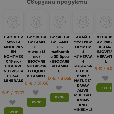
Свързани продукти
БИОКЕЪР
БИОКЕЪР
БИОКЕЪР
АЛАЙВ
ХЕПАВИ
МУЛТИ
ВИТАМИ
ВИТАМИ
МУЛТИВИ
АЛ капк
МИНЕРАЛ
Н E
Н C
ТАМИНИ
100 мл /
ЕН
течен 15
таблетк
И
BIOVITA
КОМПЛЕК
мл /
и 30 броя
МИНЕРАЛ
HEPAVIT
С 15 мл /
BIOCARE
/ BIOCARE
И
L
BIOCARE
NUTRISOR
VITAMIN
таблетк
20.96
€
40
/
NUTRISOR
B LIQUID
C
и 1 г 30
B TRACE
VITAMIN E
броя /
16.20
€
31.68
лв.
12
/
MINERALS
NATURE`
16.20
€
31.68
лв.
/
S WAY
КУПИ
ALIVE
.55
€
61.71
лв.
/
MULTIVIT
КУПИ
AMINS
КУПИ
AND
MINERALS
КУПИ