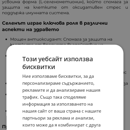
усвоима форма (L-селенометионин), който спомага за
защита на клетките от оксидативен стрес и
поддържа имунната система.
Селенът играе ключова роля в различни
аспекти на здравето
Мощен антиоксидант: Спомага за защита на
клетките от вредното въздействие на
свободните радикали.
Допринася за нормалната функция на
Този уебсайт използва
щитовидната жлеза: Селенът е важен за
бисквитки
производството на хормони, участващи в
регулирането на метаболизма и енергийния баланс
Ние използваме бисквитки, за да
в тялото.
персонализираме съдържанието,
В подкрепа на имунната система: Важен минерал за
поддържане на благосъстоянието на организма.
рекламите и да анализираме нашия
Подкрепя здравето на косата и ноктите:
трафик. Също така споделяме
Насърчава растежа на косата и здравината на
информация за използването на
ноктите.
нашия сайт от ваша страна с нашите
Поддържа сърдечносъдовото здраве и подпомага
когнитивните функции.
партньори за реклама и анализи,
които може да я комбинират с друга
Предназначение