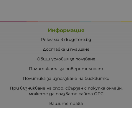
Информация
Реклама в drugstore.bg
Доставка и плащане
Общи условия за ползване
Политиката за поверителност
Политика за използване на бисквитки
При възникване на спор, свързан с покупка онлайн,
можете да ползвате сайта ОРС
Вашите права
Отказ от сделка
За Drugstore.bg