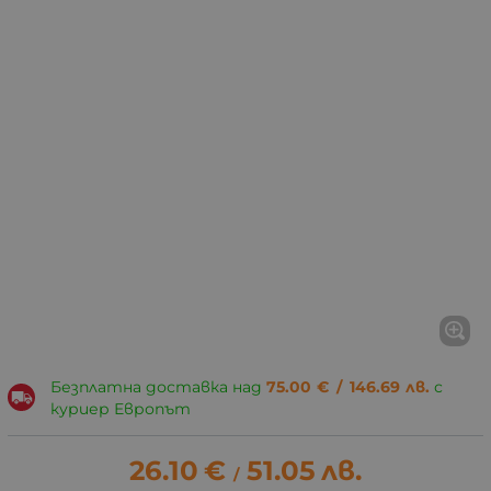
Безплатна доставка над
75.00
€
/
146.69
лв.
с
куриер Европът
26.10
€
51.05
лв.
/