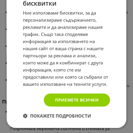
хранителните източници и участва в процесите
бисквитки
на обмяна на веществата в тялото.
Чистота на продукта: Изключително пречистена
Ние използваме бисквитки, за да
формула, разработена без добавяне на излишни
персонализираме съдържанието,
примеси, пълнители или алергенни съставки.
рекламите и да анализираме нашия
Екологична отговорност: Опаковките са
трафик. Също така споделяме
изработени от материали, подлежащи на пълно
рециклиране.
информация за използването на
Доказан опит: Разработка на производител с 30-
нашия сайт от ваша страна с нашите
годишна история и утвърдени традиции в
партньори за реклама и анализи,
качеството.
които може да я комбинират с друга
Растителен произход: Продуктът е напълно
подходящ за потребители, следващи
информация, която сте им
вегетариански или вегански начин на хранене.
предоставили или която са събрали от
Продължителност на приема: Количеството в
вашето използване на техните услуги.
една опаковка е разчетено за 30-дневен период при
употреба от три капсули на ден.
ПРИЕМЕТЕ ВСИЧКИ
Предназначение
Допринася за производството на енергия,
ПОКАЖЕТЕ ПОДРОБНОСТИ
намаляване на умората и изтощението,
поддържане на нормална мускулна функция.
Подпомага нервната система и спомага за