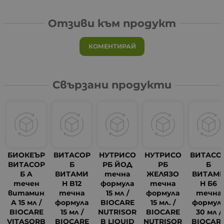
Отзиви към продукт
КОМЕНТИРАЙ
Свързани продукти
БИОКЕЪР
ВИТАСОР
НУТРИСО
НУТРИСО
ВИТАСО
ВИТАСОР
Б
РБ ЙОД
РБ
Б
Б A
ВИТАМИ
течна
ЖЕЛЯЗО
ВИТАМ
течен
Н B12
формула
течна
Н Б6
витамин
течна
15 мл /
формула
течна
A 15 мл /
формула
BIOCARE
15 мл. /
формул
BIOCARE
15 мл /
NUTRISOR
BIOCARE
30 мл /
VITASORB
BIOCARE
B LIQUID
NUTRISOR
BIOCAR