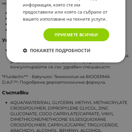
могат да причинят белези.
информация, която сте им
предоставили или която са събрали от
Лека и матираща текстура.
Бързо абсорбиране.
вашето използване на техните услуги.
Не се рони при нанасяне.
Тестван под дерматологичен контрол.
ПРИЕМЕТЕ ВСИЧКИ
Употреба
Нанасяйте веднъж или два пъти дневно върху
ПОКАЖЕТЕ ПОДРОБНОСТИ
почистена кожа. Може да се използва и като основа
за грим. Ако кожният проблем продължи,
консултирайте се със здравен специалист.
*Fluidactiv™ - Бакучиол: Технология на BIODERMA.
D.A.F.™: Подобрена дерматологична формула.
Съставки
AQUA/WATER/EAU, GLYCERIN, METHYL METHACRYLATE
CROSSPOLYMER, DIPROPYLENE GLYCOL, ZINC
GLUCONATE, COCO-CAPRYLATE/CAPRATE, VINYL
DIMETHICONE/METHICONE SILSESQUIOXANE
CROSSPOLYMER, CAPRYLIC/CAPRIC TRIGLYCERIDE,
ARACHIDYL ALCOHOL, BEHENYL ALCOHOL,