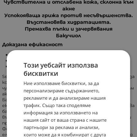
Чувствителна и отслабена кожа, склонна към
акне
Успокояваща грижа против несъвършенства.
Възстановява хидратацията.
Премахва пъпки и зачервявания
Бакучиол
Доказана ефикасност
Намалява пъпките и зачервяванията.
Успокоява.
Този уебсайт използва
Хидратира за 12 часа.
бисквитки
Sebium Sensitive е успокояваща и хидратираща грижа за
кожа, която действа върху причините за поява на
Ние използваме бисквитки, за да
чувствителност и несъвършенства на склонната към
персонализираме съдържанието,
акне кожа. Технологията Seborestore (Fluidactiv™ +
рекламите и да анализираме нашия
Бакучиол)*, вдъхновена от нашия уникален
трафик. Също така споделяме
екобиологичен подход NAOS ECOBIOLOGY, възстановява
баланса в състава на себума, като дълготрайно
информация за използването на
възвръща естествените му хидратиращи функции и
нашия сайт от ваша страна с нашите
предотвратява появата на нови несъвършенства.
партньори за реклама и анализи,
Формулата, обогатена с комплекса Inflastop™,
които може да я комбинират с друга
елиминира зачервяването и възпалените пъпки, които