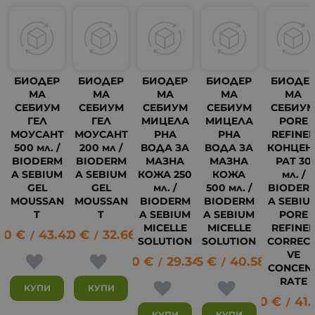
БИОДЕР
БИОДЕР
БИОДЕР
БИОДЕР
БИОДЕ
МА
МА
МА
МА
МА
СЕБИУМ
СЕБИУМ
СЕБИУМ
СЕБИУМ
СЕБИУ
ГЕЛ
ГЕЛ
МИЦЕЛА
МИЦЕЛА
PORE
МОУСАНТ
МОУСАНТ
РНА
РНА
REFINE
500 мл. /
200 мл /
ВОДА ЗА
ВОДА ЗА
КОНЦЕН
BIODERM
BIODERM
МАЗНА
МАЗНА
РАТ 30
A SEBIUM
A SEBIUM
КОЖА 250
КОЖА
мл. /
GEL
GEL
мл. /
500 мл. /
BIODER
MOUSSAN
MOUSSAN
BIODERM
BIODERM
A SEBIU
T
T
A SEBIUM
A SEBIUM
PORE
MICELLE
MICELLE
REFINE
20
€
43.42
16.70
лв.
€
32.66
лв.
/
/
SOLUTION
SOLUTION
CORRECT
21
VE
15.00
€
29.34
20.75
лв.
€
40.58
лв.
/
/
CONCEN
RATE
КУПИ
КУПИ
21.30
€
41.
/
КУПИ
КУПИ