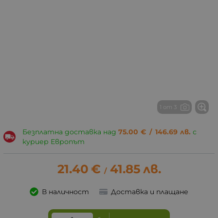
1 от 3
Безплатна доставка над
75.00
€
/
146.69
лв.
с
куриер Европът
21.40
€
41.85
лв.
/
В наличност
Доставка и плащане