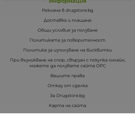
Информация
Реклама в drugstore.bg
Доставка и плащане
Общи условия за ползване
Политиката за поверителност
Политика за използване на бисквитки
При възникване на спор, свързан с покупка онлайн,
можете да ползвате сайта ОРС
Вашите права
Отказ от сделка
За Drugstore.bg
Карта на сайта
Контакти
Контакти