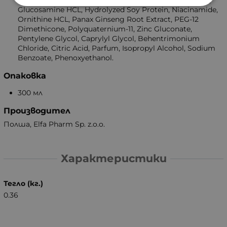
Glucosamine HCL, Hydrolyzed Soy Protein, Niacinamide,
Ornithine HCL, Panax Ginseng Root Extract, PEG-12
Dimethicone, Polyquaternium-11, Zinc Gluconate,
Pentylene Glycol, Caprylyl Glycol, Behentrimonium
Chloride, Citric Acid, Parfum, Isopropyl Alcohol, Sodium
Benzoate, Phenoxyethanol.
Опаковка
300 мл
Производител
Полша, Elfa Pharm Sp. z.o.o.
Характеристики
Тегло (кг.)
0.36