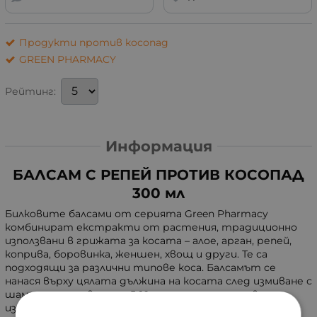
Продукти против косопад
GREEN PHARMACY
Рейтинг:
Информация
БАЛСАМ С РЕПЕЙ ПРОТИВ КОСОПАД
300 мл
Билковите балсами от серията Green Pharmacy
комбинират екстракти от растения, традиционно
използвани в грижата за косата – алое, арган, репей,
коприва, боровинка, женшен, хвощ и други. Те са
подходящи за различни типове коса. Балсамът се
нанася върху цялата дължина на косата след измиване с
шампоан, оставя се за 5-10 минути и след това се
изплаква обилно с вода. Формулата е без парабени,