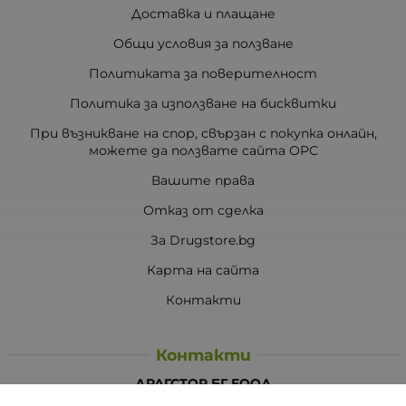
Доставка и плащане
Общи условия за ползване
Политиката за поверителност
Политика за използване на бисквитки
При възникване на спор, свързан с покупка онлайн,
можете да ползвате сайта ОРС
Вашите права
Отказ от сделка
За Drugstore.bg
Карта на сайта
Контакти
Контакти
ДРАГСТОР.БГ ЕООД
6000 гр. Стара Загора