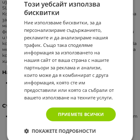
изкуствени оцветители, SLS (Sodium lauryl sulfate) и
Този уебсайт използва
SLES (Sodium laureth ether sulfate).
бисквитки
Коренът от репей е широко използван в козметиката
за коса. Екстрактът му, комбиниран с растително
Ние използваме бисквитки, за да
масло, е част от състава на балсама. Допълнително
персонализираме съдържанието,
формулата съдържа протеини от пшеничен зародиш
рекламите и да анализираме нашия
и витамин Е. Тази комбинация се грижи за скалпа и
косата, като подпомага лесното разресване и придава
трафик. Също така споделяме
мекота, блясък и еластичност. При редовна употреба
информация за използването на
косата изглежда по-жизнена, добре поддържана и
нашия сайт от ваша страна с нашите
хидратирана.
партньори за реклама и анализи,
Начин на употреба
които може да я комбинират с друга
информация, която сте им
Балсамът се нанася върху цялата дължина на
косата, след измиване с шампоан. Оставя се 5-10
предоставили или която са събрали от
минути и после се измива обилно с вода.
вашето използване на техните услуги.
Съставки
ПРИЕМЕТЕ ВСИЧКИ
Aqua, Cetearyl Alcohol, Cetrimonium Chloride, Potassium
Cetyl Phosphate, Hydrolyzed Wheat Protein, Arctium
Lappa Root Extract, Persea Gratissima Oil, Acetyl
ПОКАЖЕТЕ ПОДРОБНОСТИ
Tyrosine, Arctium Majus Root Extract, Arginine, Biotin,
Calcium Pantothenate, Citrulline, Disodium Succinate,