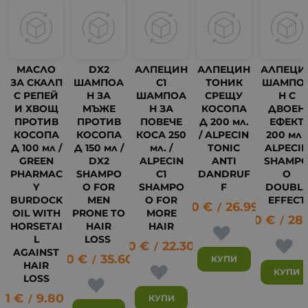
МАСЛО
DX2
АЛПЕЦИН
АЛПЕЦИН
АЛПЕЦИ
ЗА СКАЛП
ШАМПОА
С1
ТОНИК
ШАМПО
С РЕПЕЙ
Н ЗА
ШАМПОА
СРЕЩУ
Н С
И ХВОЩ
МЪЖЕ
Н ЗА
КОСОПА
ДВОЕН
ПРОТИВ
ПРОТИВ
ПОВЕЧЕ
Д 200 мл.
ЕФЕКТ
КОСОПА
КОСОПА
КОСА 250
/ ALPECIN
200 мл /
Д 100 мл /
Д 150 мл /
мл. /
TONIC
ALPECI
GREEN
DX2
ALPECIN
ANTI
SHAMP
PHARMAC
SHAMPO
C1
DANDRUF
O
Y
O FOR
SHAMPO
F
DOUBL
BURDOCK
MEN
O FOR
EFFECT
13.80
€
26.99
лв.
/
OIL WITH
PRONE TO
MORE
14.50
€
28.
/
HORSETAI
HAIR
HAIR
23
L
LOSS
11.40
€
22.30
лв.
/
AGAINST
18.20
€
35.60
лв.
КУПИ
/
HAIR
КУПИ
LOSS
01
€
9.80
лв.
КУПИ
/