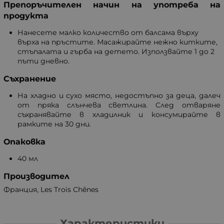
Препоръчителен начин на употреба на
продукта
Нанесете малко количество от балсама върху
върха на пръстите. Масажирайте нежно китките,
стъпалата и гърба на детето. Използвайте 1 до 2
пъти дневно.
Съхранение
На хладно и сухо място, недостъпно за деца, далеч
от пряка слънчева светлина. След отваряне
съхранявайте в хладилник и консумирайте в
рамките на 30 дни.
Опаковка
40 мл
Производител
Франция, Les Trois Chênes
Характеристики