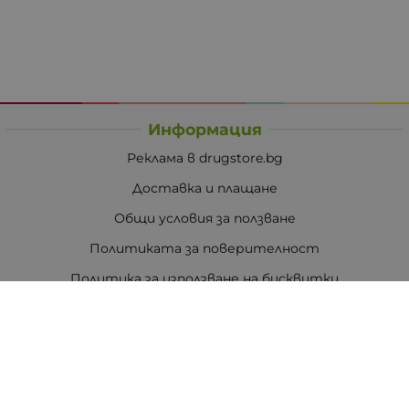
Информация
Реклама в drugstore.bg
Доставка и плащане
Общи условия за ползване
Политиката за поверителност
Политика за използване на бисквитки
При възникване на спор, свързан с покупка онлайн,
можете да ползвате сайта ОРС
Вашите права
Отказ от сделка