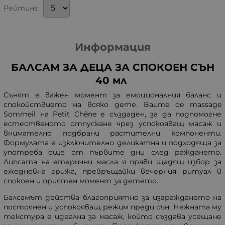
Рейтинг:
Информация
БАЛСАМ ЗА ДЕЦА ЗА СПОКОЕН СЪН
40 мл
Сънят е важен момент за емоционалния баланс и
спокойствието на всяко дете. Baume de massage
Sommeil на Petit Chêne е създаден, за да подпомогне
естественото отпускане чрез успокояващ масаж и
внимателно подбрани растителни компоненти.
Формулата е изключително деликатна и подходяща за
употреба още от първите дни след раждането.
Липсата на етерични масла я прави щадящ избор за
ежедневна грижа, превръщайки вечерния ритуал в
спокоен и приятен момент за детето.
Балсамът действа благоприятно за изграждането на
постоянен и успокояващ режим преди сън. Нежната му
текстура е идеална за масаж, който създава усещане