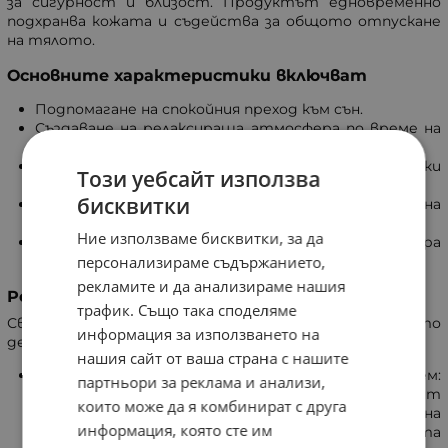
за сигурност и близост. Продуктът едновременно
подхранва кожата и съдейства за общото отпускане
на тялото.
Основните характеристики включват
Подпомагане на спокойния преход към сън.
Създаване на релаксираща атмосфера по време на
вечерната грижа.
Подхранване и омекотяване на деликатния детски
Този уебсайт използва
епидермис.
бисквитки
Висока поносимост, подходяща за чувствителна
кожа и новородени.
Ние използваме бисквитки, за да
Състав без етерични масла, което минимизира
вероятността от раздразнения.
персонализираме съдържанието,
рекламите и да анализираме нашия
Роля на растителните компоненти
трафик. Също така споделяме
Свойствата на продукта се дължат на синергичното
информация за използването на
действие на подбрани масла и екстракти:
нашия сайт от ваша страна с нашите
Слънчогледово масло и масло от сладък бадем:
партньори за реклама и анализи,
Осигуряват хидратация и подкрепят
които може да я комбинират с друга
естествената кожна бариера. Благодарение на
информация, която сте им
тях балсамът се нанася лесно, като оставя кожата