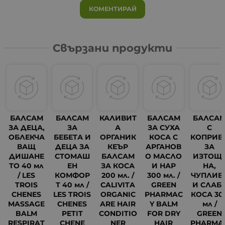
КОМЕНТИРАЙ
Свързани продукти
БАЛСАМ
БАЛСАМ
КАЛИВИТ
БАЛСАМ
БАЛСА
ЗА ДЕЦА,
ЗА
А
ЗА СУХА
С
ОБЛЕКЧА
БЕБЕТА И
ОРГАНИК
КОСА С
КОПРИВ
ВАЩ
ДЕЦА ЗА
КЕЪР
АРГАНОВ
ЗА
ДИШАНЕ
СТОМАШ
БАЛСАМ
О МАСЛО
ИЗТОЩ
ТО 40 мл
ЕН
ЗА КОСА
И НАР
НА,
/ LES
КОМФОР
200 мл. /
300 мл. /
ЧУПЛИВ
TROIS
Т 40 мл /
CALIVITA
GREEN
И СЛАБ
CHENES
LES TROIS
ORGANIC
PHARMAC
КОСА 30
MASSAGE
CHENES
ARE HAIR
Y BALM
мл /
BALM
PETIT
CONDITIO
FOR DRY
GREEN
5
RESPIRAT
CHENE
NER
HAIR
PHARMA