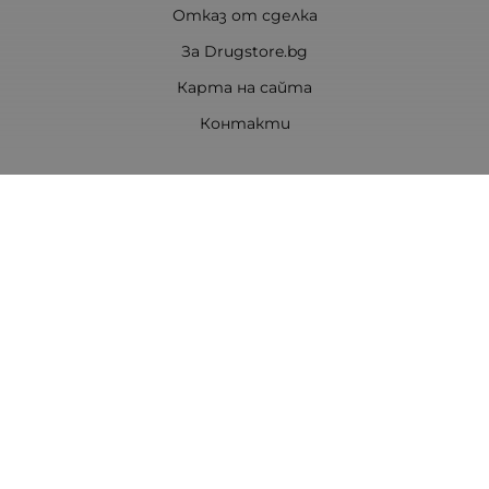
Отказ от сделка
За Drugstore.bg
Карта на сайта
Контакти
Контакти
ДРАГСТОР.БГ ЕООД
6000 гр. Стара Загора
ЕИК:203463297
Телефон:
0878 854 888
Viber:
0878 854 888
Методи на плащане