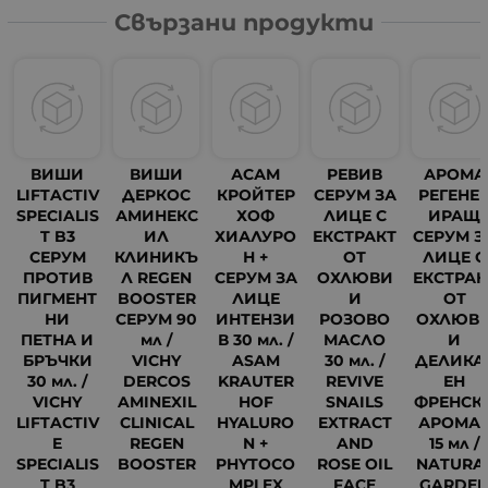
Свързани продукти
ВИШИ
ВИШИ
АСАМ
РЕВИВ
АРОМА
LIFTACTIV
ДЕРКОС
КРОЙТЕР
СЕРУМ ЗА
РЕГЕНЕ
SPECIALIS
АМИНЕКС
ХОФ
ЛИЦЕ С
ИРАЩ
T B3
ИЛ
ХИАЛУРО
ЕКСТРАКТ
СЕРУМ З
СЕРУМ
КЛИНИКЪ
Н +
ОТ
ЛИЦЕ С
ПРОТИВ
Л REGEN
СЕРУМ ЗА
ОХЛЮВИ
ЕКСТРАК
ПИГМЕНТ
BOOSTER
ЛИЦЕ
И
ОТ
НИ
СЕРУМ 90
ИНТЕНЗИ
РОЗОВО
ОХЛЮВ
ПЕТНА И
мл /
В 30 мл. /
МАСЛО
И
БРЪЧКИ
VICHY
ASAM
30 мл. /
ДЕЛИКА
30 мл. /
DERCOS
KRAUTER
REVIVE
ЕН
VICHY
AMINEXIL
HOF
SNAILS
ФРЕНСК
LIFTACTIV
CLINICAL
HYALURO
EXTRACT
АРОМА
56
E
REGEN
N +
AND
15 мл /
SPECIALIS
BOOSTER
PHYTOCO
ROSE OIL
NATURA
T B3
MPLEX
FACE
GARDE