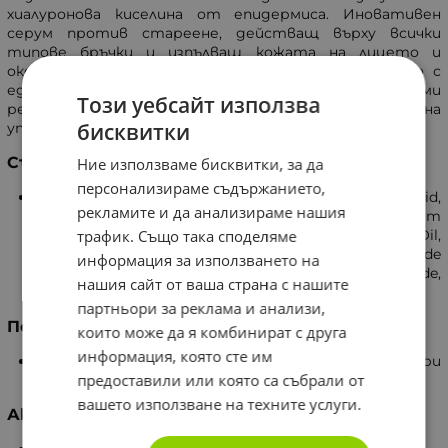
хиалуронова киселина от епидермиса. Иновативен
серум против стареене, действащ върху всички
типове бръчки и изпълващ кожата на лицето и
околоочния контур. Дневна грижа за кожата само с
едно нанасяне на високоефикасната формула за видими
Този уебсайт използва
резултати, които се подобряват при продължителна
бисквитки
употреба.
Състав
Ние използваме бисквитки, за да
персонализираме съдържанието,
Glycerin, Aqua, Ethame Sulfonic Acid,
рекламите и да анализираме нашия
Hydroxyethylpiperazine, Peg-60 Hydrogenated, Sodium
Hyaluronate, Secale Cereale Seed Extract, Castor Oil,
трафик. Също така споделяме
Calcium Pantothenate, Rye Seed Extract, Benzylamide
информация за използването на
Diacetate, Phenoxyethanol, Ascorbic Glucoside,
нашия сайт от ваша страна с нашите
Clorphenesin, Pentylene Glycol, Disodium EDTA.
партньори за реклама и анализи,
Полезни действия
които може да я комбинират с друга
информация, която сте им
Бръчките и фините линии са по-малко видими при
предоставили или която са събрали от
продължителна употреба.
вашето използване на техните услуги.
Активни съставки