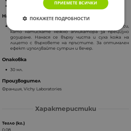
1,5% чиста хиалуронова киселина.
ПРИЕМЕТЕ ВСИЧКИ
Витамин C.
Начин на употреба
ПОКАЖЕТЕ ПОДРОБНОСТИ
Изсипете 2-3 капки от продукта върху дланта си,
като натискате нежно апликатора за прецизно
дозиране. Нанася се върху чиста и суха кожа на
лицето с върховете на пръстите. За оптимален
ефект използвайте сутрин и вечер.
Опаковка
30 мл.
Производител
Франция, Vichy Laboratories
Характеристики
Тегло (кг.)
0.08