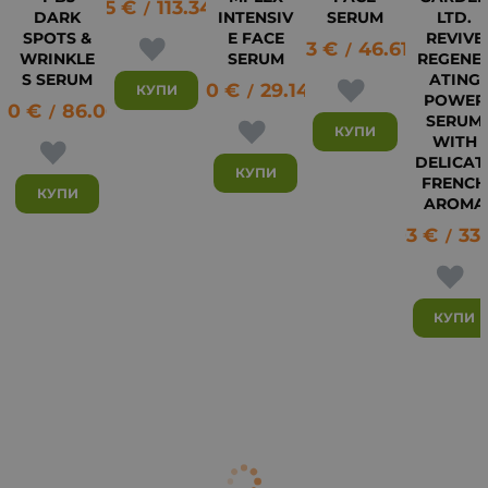
57.95
€
113.34
лв.
/
DARK
INTENSIV
SERUM
LTD.
SPOTS &
E FACE
REVIVE
23.83
€
46.61
лв.
/
WRINKLE
SERUM
REGENE
S SERUM
ATING
14.90
€
29.14
лв.
КУПИ
/
POWER
00
€
86.06
лв.
/
SERUM
КУПИ
WITH
DELICAT
КУПИ
FRENCH
КУПИ
AROMA
17.03
€
33.
/
КУПИ