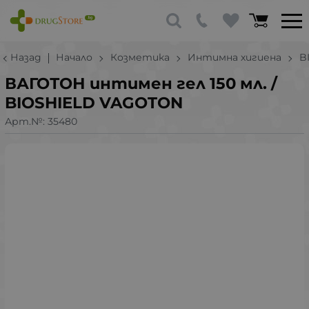
Назад
Начало
Козметика
Интимна хигиена
B
ВАГОТОН интимен гел 150 мл. /
BIOSHIELD VAGOTON
Арт.№:
35480