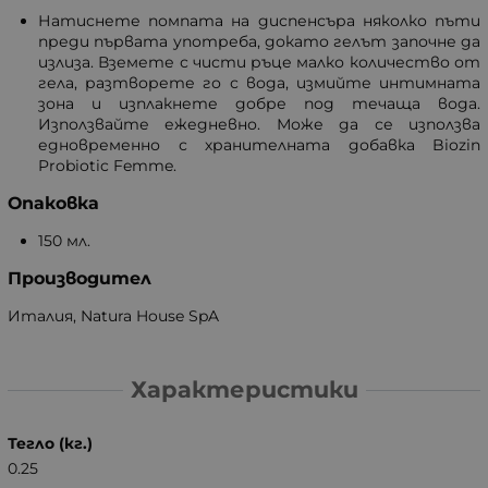
Натиснете помпата на диспенсъра няколко пъти
преди първата употреба, докато гелът започне да
излиза. Вземете с чисти ръце малко количество от
гела, разтворете го с вода, измийте интимната
зона и изплакнете добре под течаща вода.
Използвайте ежедневно. Може да се използва
едновременно с хранителната добавка Biozin
Probiotic Femme.
Опаковка
150 мл.
Производител
Италия, Natura House SpA
Характеристики
Тегло (кг.)
0.25