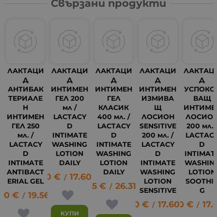
Свързани продукти
ЛАКТАЦИ
ЛАКТАЦИ
ЛАКТАЦИ
ЛАКТАЦИ
ЛАКТАЦ
Д
Д
Д
Д
Д
АНТИБАК
ИНТИМЕН
ИНТИМЕН
ИНТИМЕН
УСПОКО
ТЕРИАЛЕ
ГЕЛ 200
ГЕЛ
ИЗМИВА
ВАЩ
Н
мл /
КЛАСИК
Щ
ИНТИМЕ
ИНТИМЕН
LACTACY
400 мл. /
ЛОСИОН
ЛОСИО
ГЕЛ 250
D
LACTACY
SENSITIVE
200 мл. 
мл. /
INTIMATE
D
200 мл. /
LACTAC
LACTACY
WASHING
INTIMATE
LACTACY
D
D
LOTION
WASHING
D
INTIMAT
INTIMATE
DAILY
LOTION
INTIMATE
WASHIN
ANTIBACT
DAILY
WASHING
LOTION
9.00
€
17.60
лв.
/
ERIAL GEL
LOTION
SOOTHI
13.45
€
26.31
лв.
/
SENSITIVE
G
.00
€
19.56
лв.
9
/
9.00
€
17.60
9.00
лв.
€
17.
/
/
КУПИ