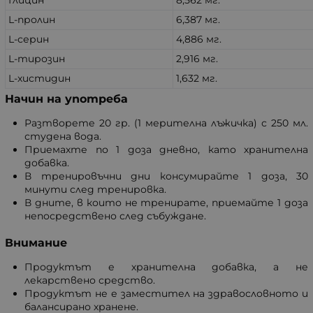
Глицин
8,562 мг.
L-пролин
6,387 мг.
L-серин
4,886 мг.
L-тирозин
2,916 мг.
L-хистидин
1,632 мг.
Начин на употреба
Разтворете 20 гр. (1 мерителна лъжичка) с 250 мл.
студена вода.
Приемахте по 1 доза дневно, като хранителна
добавка.
В тренировъчни дни консумирайте 1 доза, 30
минути след тренировка.
В дните, в които не тренирате, приемайте 1 доза
непосредствено след събуждане.
Внимание
Продуктът е хранителна добавка, а не
лекарствено средство.
Продуктът не е заместител на здравословното и
балансирано хранене.