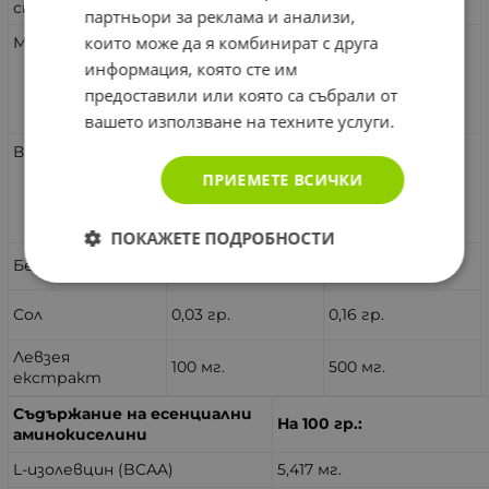
стойност
партньори за реклама и анализи,
които може да я комбинират с друга
Мазнини
0,48 гр.
2,38 гр.
информация, която сте им
от които
0,29 гр.
1,45 гр.
предоставили или която са събрали от
наситени
вашето използване на техните услуги.
Въглехидрати
1,14 гр.
5,70 гр.
ПРИЕМЕТЕ ВСИЧКИ
от които
0,59 гр.
2,93 гр.
захари
ПОКАЖЕТЕ ПОДРОБНОСТИ
Белтъци
14 гр.
70 гр.
Сол
0,03 гр.
0,16 гр.
Левзея
100 мг.
500 мг.
екстракт
Съдържание на есенциални
На 100 гр.:
аминокиселини
L-изолевцин (BCAA)
5,417 мг.