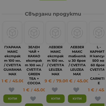
Свързани продукти
ГУАРАНА
ЗЕЛЕН
ЛЕВЗЕЯ
ЛЕВЗЕЯ
L -
МАКС
ЧАЙ +
МАКС
МАКС
КАРНИТ
екстрак
КАКАО
екстрак
таблетк
Н капсул
т 100 мл.
екстрак
т 100 мл.
и 30 броя
500 мг.
/ CVETITA
т 100 мл /
/ CVETITA
/ CVETITA
60 броя 
GUARANA
CVETITA
LEUZEA
LEUZEA
CVETITA 
MAX
GREEN
MAX
MAX
-
TEA +
CARNITI
01
€
45.00
лв.
40.39
€
79.00
23.01
€
лв.
45.00
лв.
/
/
/
COCOA
E
23.01
€
45.00
лв.
23.01
€
45.
43
/
/
КУПИ
КУПИ
КУПИ