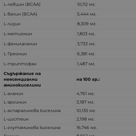
L-левцин (BCAA)
10,112 мг.
L-валин (BCAA)
5,444 мг.
L-лизин
8,309 мг.
L-метионин
1,803 мг.
L-фенилаланин
3,733 мг.
L-Треонин
6,381 мг.
L-триптофан
1,487 мг.
Съдържание на
неесенциални
на 100 гр.:
аминокиселини
L-аланин
4,761 мг.
L-аргинин
3,187 мг.
L-аспарагинова киселина
10,135 мг.
L-цистеин
2,198 мг.
L-глутаминова киселина
16,746 мг.