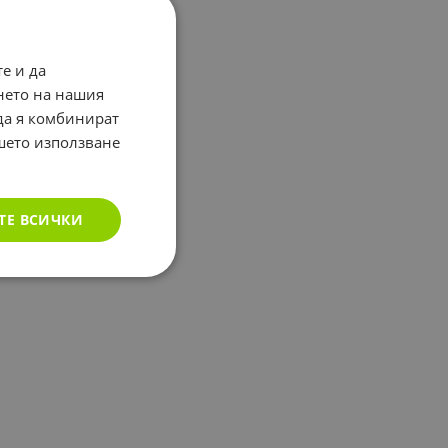
е и да
нето на нашия
 да я комбинират
ашето използване
ТЕ ВСИЧКИ