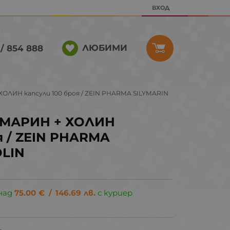
ВХОД
ЛЮБИМИ
/ 854 888
ЛИН капсули 100 броя / ZEIN PHARMA SILYMARIN
МАРИН + ХОЛИН
я / ZEIN PHARMA
OLIN
над
75.00
€
/
146.69
лв.
с куриер