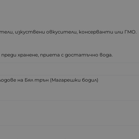
тели, изкуствени овкусители, консерванти или ГМО.
е преди хранене, приета с достатъчно вода.
одове на Бял трън (Магарешки бодил)