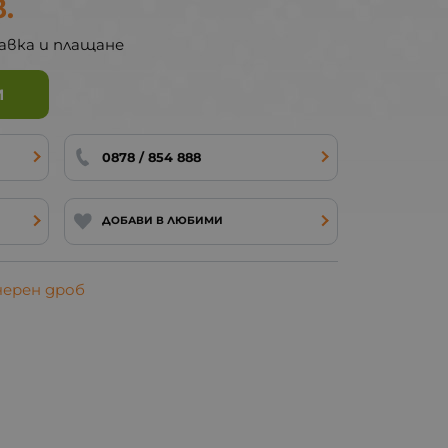
в.
авка и плащане
И
0878 / 854 888
ДОБАВИ В ЛЮБИМИ
черен дроб