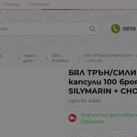
ПОМОЩ
КОНТАКТИ
0878 
а
Черен
ZEIN
БЯЛ ТРЪН/СИЛИМАРИН + ХО
дроб
PHARMA
+ CHOLIN
БЯЛ ТРЪН/СИЛИ
капсули 100 бро
SILYMARIN + CH
Арт.№:
34661
Безплатна доставка 
Европът