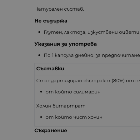
Натурален състав.
Не съдържа
Глутен, лактоза, изкуствени оцвети
Указания за употреба
По 1 капсула дневно, за предпочитан
Съставки
Стандартизиран екстракт (80%) от пл
от който силимарин
Холин битартрат
от който чист холин
Съхранение