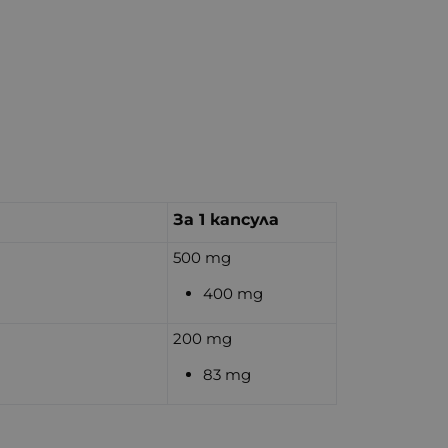
За 1 капсула
500 mg
400 mg
200 mg
83 mg