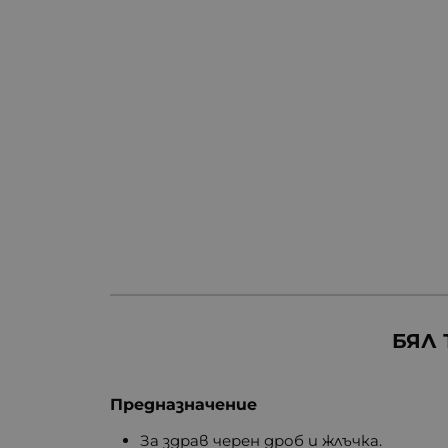
БЯЛ 
Предназначение
За здрав черен дроб и жлъчка.