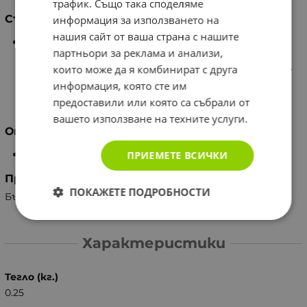
трафик. Също така споделяме
Състав
информация за използването на
нашия сайт от ваша страна с нашите
AQUA, JOJOBA OIL, COCOS NUCIFERA SEED OIL,
партньори за реклама и анализи,
APRICOT OIL, RICINUS COMMUNIS SEED OIL, PERSEA
GRATISSIMA (AVOCADO) OIL, SAPONARIA OFFICINALIS
които може да я комбинират с друга
EXTRACT, CITRIC ACID, LIMONENE, GRAPEFRUIT SEED
информация, която сте им
EXTRACT, ROSMARINUS OFFICINALIS LEAF EXTRACT,
предоставили или която са събрали от
FRAGRANCE.
вашето използване на техните услуги.
Опаковка
200 мл
ПРИЕМЕТЕ ВСИЧКИ
Производител
ПОКАЖЕТЕ ПОДРОБНОСТИ
България, Масе Продакшън ООД
Характеристики
Тегло (кг.)
0.25