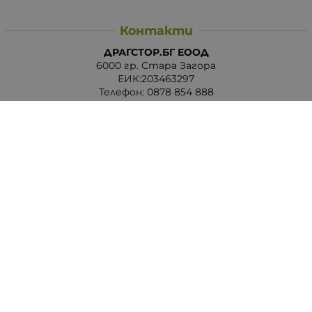
Контакти
ДРАГСТОР.БГ ЕООД
6000 гр. Стара Загора
ЕИК:203463297
Телефон:
0878 854 888
Viber:
0878 854 888
Методи на плащане
Следвайте ни