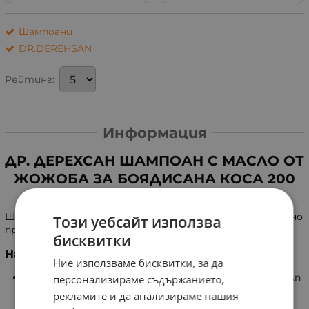
Шампоани
DR.DEREHSAN
Рейтинг:
Информация
ДР. ДЕРЕХСАН ШАМПОАН С МАСЛО ОТ
ЖОЖОБА ЗА БОЯДИСАНА КОСА 200
мл
Шампоанът възстановява косата, като същевременно
Този уебсайт използва
предпазва и запазва цвета на боядисаната коса.
бисквитки
Начин на употреба
Ние използваме бисквитки, за да
Нежно масажирайте шампоана в мокра коса и скалп
персонализираме съдържанието,
и изплакнете обилно. Повторете при
рекламите и да анализираме нашия
необходимост.