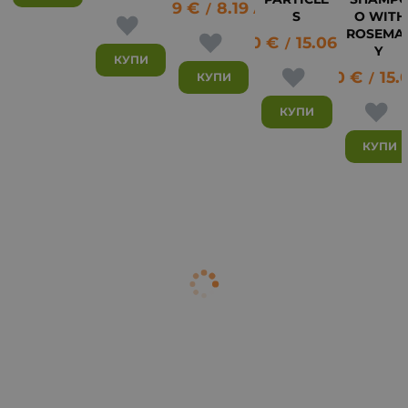
4.19
€
8.19
лв.
/
S
O WITH
ROSEMA
7.70
€
15.06
лв.
/
Y
КУПИ
7.70
€
15.
КУПИ
/
КУПИ
КУПИ