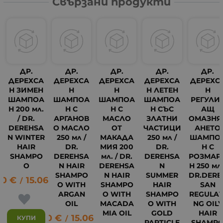
Свързани продукти
ДР.
ДР.
ДР.
ДР.
ДР.
ДЕРЕХСА
ДЕРЕХСА
ДЕРЕХСА
ДЕРЕХСА
ДЕРЕХС
Н ЗИМЕН
Н
Н
Н ЛЕТЕН
Н
ШАМПОА
ШАМПОА
ШАМПОА
ШАМПОА
РЕГУЛИ
Н 200 мл.
Н С
Н С
Н СЪС
АЩ
/ DR.
АРГАНОВ
МАСЛО
ЗЛАТНИ
ОМАЗНЯ
DEREHSA
О МАСЛО
ОТ
ЧАСТИЦИ
АНЕТО
N WINTER
250 мл /
МАКАДА
250 мл /
ШАМПО
HAIR
DR.
МИЯ 200
DR.
Н С
SHAMPO
DEREHSA
мл. / DR.
DEREHSA
РОЗМАР
O
N HAIR
DEREHSA
N
Н 250 мл 
SHAMPO
N HAIR
SUMMER
DR.DERE
70
€
15.06
лв.
/
O WITH
SHAMPO
HAIR
SAN
ARGAN
O WITH
SHAMPO
REGULAT
OIL
MACADA
O WITH
NG OILY
18
MIA OIL
GOLD
HAIR
7.70
€
15.06
лв.
КУПИ
/
PARTICLE
SHAMP