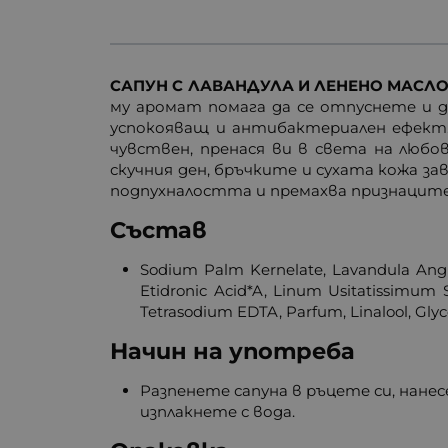
САПУН С ЛАВАНДУЛА И ЛЕНЕНО МАСЛО 1
му аромат помага да се отпуснете и 
успокояващ и антибактериален ефект.
чувствен, пренася ви в света на любо
скучния ден, бръчките и сухата кожа 
подпухналостта и премахва признаците
Състав
Sodium Palm Kernelate, Lavandula Angus
Etidronic Acid*A, Linum Usitatissimum S
Tetrasodium EDTA, Parfum, Linalool, Glyce
Начин на употреба
Разпенете сапуна в ръцете си, нане
изплакнете с вода.