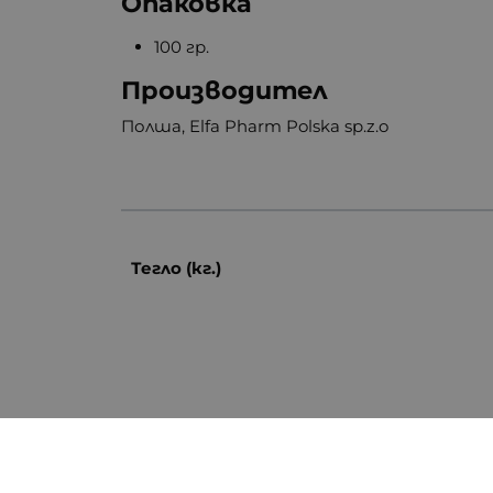
Опаковка
100 гр.
Производител
Полша, Elfa Pharm Polska sp.z.o
Тегло (кг.)