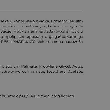
мека и копринено гладка. Естественият
стракт от лавандула, който осигурява
ващо. Ароматът на лавандула е ярък и
зи прекрасен аромат и да забравите за
 GREEN PHARMACY. Меката пяна намалява
in, Sodium Palmate, Propylene Glycol, Aqua,
l Hydroxyhydrocinnamate, Tocopheryl Acetate,
рийте с ръце или с гъба, след което