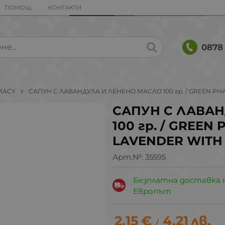
ПОМОЩ
КОНТАКТИ
0878 
MACY
САПУН С ЛАВАНДУЛА И ЛЕНЕНО МАСЛО 100 гр. / GREEN P
САПУН С ЛАВА
100 гр. / GREE
LAVENDER WITH 
Арт.№:
35595
Безплатна доставка 
Европът
2.15
€
4.21
лв.
/