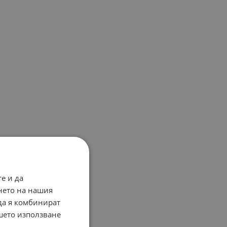
е и да
нето на нашия
 да я комбинират
ашето използване