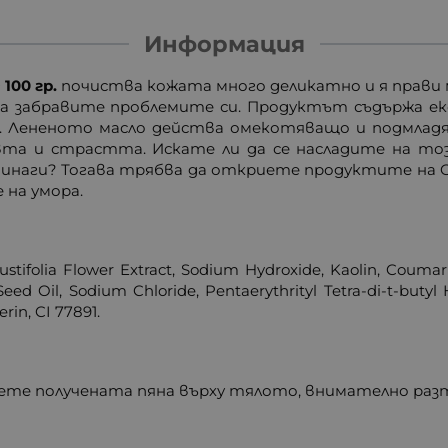
Информация
00 гр.
почиства кожата много деликатно и я прави 
да забравите проблемите си. Продуктът съдържа ек
 Лененото масло действа омекотяващо и подмладя
вта и страстта. Искате ли да се насладите на то
завинаги? Тогава трябва да откриете продуктите на
 на умора.
tifolia Flower Extract, Sodium Hydroxide, Kaolin, Coumar
eed Oil, Sodium Chloride, Pentaerythrityl Tetra-di-t-buty
rin, CI 77891.
сете получената пяна върху тялото, внимателно разт