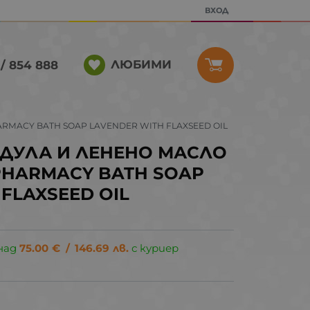
ВХОД
ЛЮБИМИ
/ 854 888
HARMACY BATH SOAP LAVENDER WITH FLAXSEED OIL
НДУЛА И ЛЕНЕНО МАСЛО
N PHARMACY BATH SOAP
FLAXSEED OIL
над
75.00
€
/
146.69
лв.
с куриер