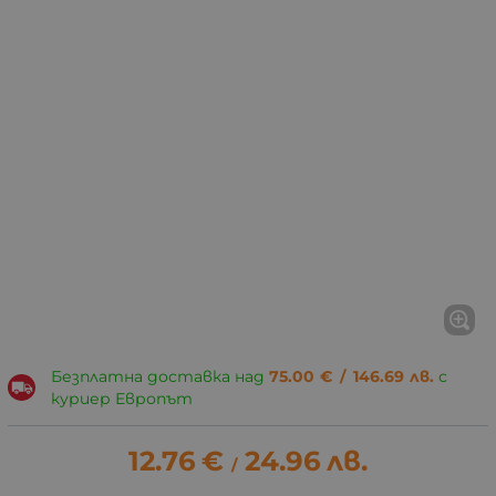
Безплатна доставка над
75.00
€
/
146.69
лв.
с
куриер Европът
12.76
€
24.96
лв.
/