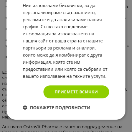
Подпомага репродуктивното здраве;
Ние използваме бисквитки, за да
Допринася за поддържането на здрава и еластична
кожа;
персонализираме съдържанието,
Осигурява надеждна защита срещу оксидативния
рекламите и да анализираме нашия
стрес и свободните радикали;
трафик. Също така споделяме
Стимулира естествените енергийни нива в
информация за използването на
тялото;
Оказва подкрепа на имунната система;
нашия сайт от ваша страна с нашите
Влияе положително върху когнитивните функции и
партньори за реклама и анализи,
работата на мозъка;
които може да я комбинират с друга
Предлага се в устойчива стъклена опаковка за по-
информация, която сте им
добро съхранение.
предоставили или която са събрали от
Естественото производство на коензим Q10 в
вашето използване на техните услуги.
човешкото тяло прогресивно намалява с
напредването на възрастта. Ниските нива на това
съединение могат да се дължат на различни фактори,
ПРИЕМЕТЕ ВСИЧКИ
сред които недостиг на витамин B6, повишен
оксидативен стрес в клетките или специфични
генетични особености. В определени периоди
ПОКАЖЕТЕ ПОДРОБНОСТИ
нуждите на организма от този ензим могат да
нараснат значително.
Линията OstroVit Pharma е елитно подразделение на