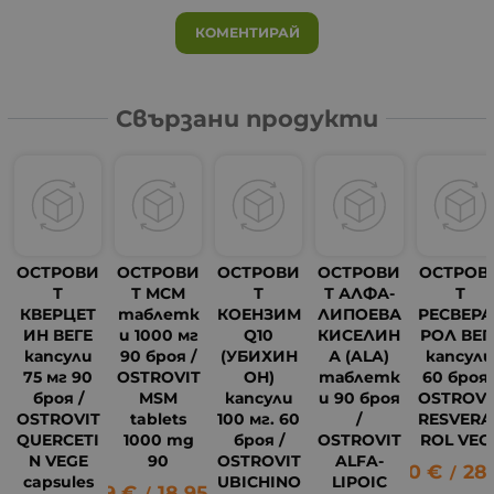
КОМЕНТИРАЙ
Свързани продукти
ОСТРОВИ
ОСТРОВИ
ОСТРОВИ
ОСТРОВИ
ОСТРОВ
Т
Т МСМ
Т
Т АЛФА-
Т
КВЕРЦЕТ
таблетк
КОЕНЗИМ
ЛИПОЕВА
РЕСВЕРА
ИН ВЕГЕ
и 1000 мг
Q10
КИСЕЛИН
РОЛ ВЕГ
капсули
90 броя /
(УБИХИН
А (ALA)
капсул
75 мг 90
OSTROVIT
ОН)
таблетк
60 броя 
броя /
MSM
капсули
и 90 броя
OSTROVI
OSTROVIT
tablets
100 мг. 60
/
RESVERA
QUERCETI
1000 mg
броя /
OSTROVIT
ROL VEG
N VEGE
90
OSTROVIT
ALFA-
14.80
€
28
/
capsules
UBICHINO
LIPOIC
9.69
€
18.95
лв.