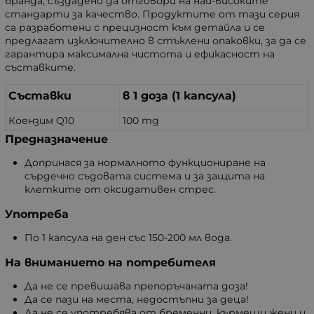
бранда, създадено да отговори на най-високите
стандарти за качество. Продуктите от тази серия
са разработени с прецизност към детайла и се
предлагат изключително в стъклени опаковки, за да се
гарантира максимална чистота и ефикасност на
съставките.
Съставки
в 1 доза (1 капсула)
Коензим Q10
100 mg
Предназначение
Допринася за нормалното функциониране на
сърдечно съдовата система и за защита на
клетките от оксидативен стрес.
Употреба
По 1 капсула на ден със 150-200 мл вода.
На вниманието на потребителя
Да не се превишава препоръчаната доза!
Да се пази на места, недостъпни за деца!
Да не се употребява от бременни, кърмещи жени и