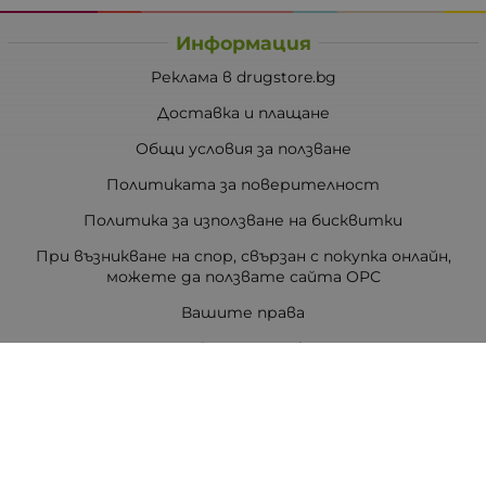
Информация
Реклама в drugstore.bg
Доставка и плащане
Общи условия за ползване
Политиката за поверителност
Политика за използване на бисквитки
При възникване на спор, свързан с покупка онлайн,
можете да ползвате сайта ОРС
Вашите права
Отказ от сделка
За Drugstore.bg
Карта на сайта
Контакти