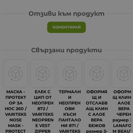
Отзиви към продукт
КОМЕНТИРАЙ
Свързани продукти
МАСКА -
ЕЛЕК С
ТЕРМАЛН
ОФОРМЯ
ОФОРМ
ПРОТЕКТ
ЦИП ОТ
И
Щ И
Щ КЛИН 
ОР ЗА
НЕОПРЕН
НЕОПРЕН
ОТСЛАБВ
АЛОЕ
НОС 260 /
872 /
ОВИ
АЩ КЛИН
ВЕРА
VARITEKS
VARITEKS
КЪСИ
С АЛОЕ
ЧЕРЕН
NOSE
NEOPREN
ПАНТАЛО
ВЕРА
размер 3 
MASK -
E VEST
НИ 871 /
БЕЖОВ
LANAFO
PROTECT
ZIPPER
VARITEKS
размер 3-
M BEAUT