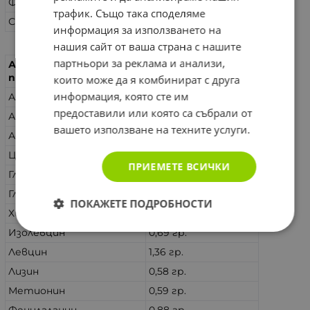
Фибри
0,66 гр.
трафик. Също така споделяме
Сол
0,05 гр.
информация за използването на
нашия сайт от ваша страна с нашите
партньори за реклама и анализи,
Аминокиселинен
за 20 гр.(ПДП)*:
профил
които може да я комбинират с друга
информация, която сте им
Аланин
0,86 гр.
предоставили или която са събрали от
Аргинин
1,33 гр.
вашето използване на техните услуги.
Аспарагин
1,46 гр.
Цистеин
0,29 гр.
ПРИЕМЕТЕ ВСИЧКИ
Глутамин
2,83 гр.
Глицин
0,69 гр.
ПОКАЖЕТЕ ПОДРОБНОСТИ
Хистидин
0,38 гр.
Изолевцин
0,69 гр.
Левцин
1,36 гр.
Лизин
0,58 гр.
Метионин
0,59 гр.