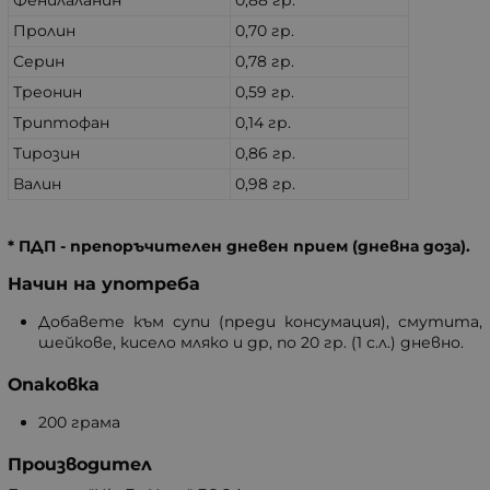
Фенилаланин
0,88 гр.
Пролин
0,70 гр.
Серин
0,78 гр.
Треонин
0,59 гр.
Триптофан
0,14 гр.
Тирозин
0,86 гр.
Валин
0,98 гр.
* ПДП - препоръчителен дневен прием (дневна доза).
Начин на употреба
Добавете към супи (преди консумация), смутита,
шейкове, кисело мляко и др, по 20 гр. (1 с.л.) дневно.
Опаковка
200 грама
Производител