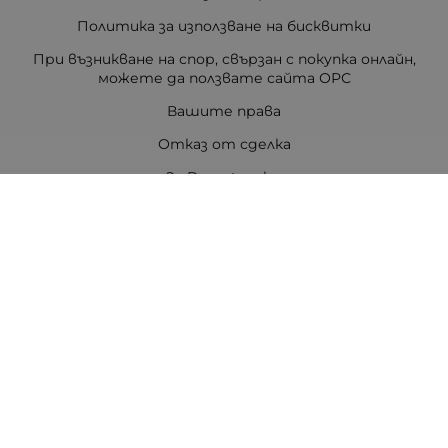
Политика за използване на бисквитки
При възникване на спор, свързан с покупка онлайн,
можете да ползвате сайта ОРС
Вашите права
Отказ от сделка
За Drugstore.bg
Карта на сайта
Контакти
Контакти
ДРАГСТОР.БГ ЕООД
6000 гр. Стара Загора
ЕИК:203463297
Телефон:
0878 854 888
Viber:
0878 854 888