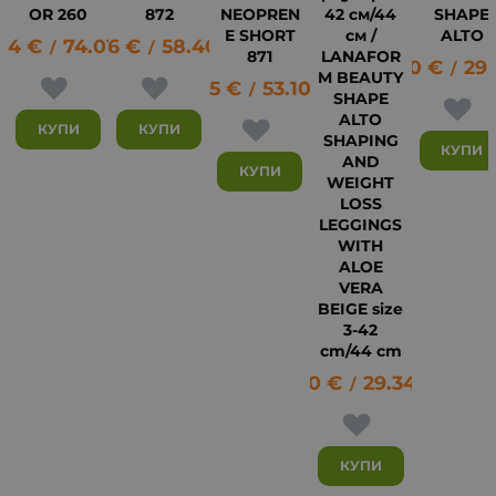
OR 260
872
NEOPREN
42 см/44
SHAPE
E SHORT
см /
ALTO
84
€
74.01
29.86
лв.
€
58.40
лв.
/
/
871
LANAFOR
15.00
€
29.
/
M BEAUTY
27.15
€
53.10
лв.
15
/
SHAPE
ALTO
КУПИ
КУПИ
SHAPING
КУПИ
AND
КУПИ
WEIGHT
LOSS
LEGGINGS
WITH
ALOE
VERA
BEIGE size
3-42
cm/44 cm
15.00
€
29.34
лв.
/
КУПИ