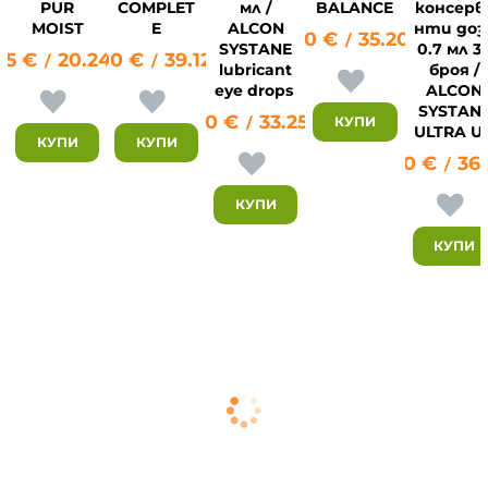
PUR
COMPLET
мл /
BALANCE
консерв
MOIST
E
ALCON
нти доз
18.00
€
35.20
лв.
/
SYSTANE
0.7 мл 3
35
€
20.24
20.00
лв.
€
39.12
лв.
/
/
lubricant
броя /
eye drops
ALCON
SYSTAN
17.00
€
33.25
лв.
КУПИ
/
ULTRA U
17
КУПИ
КУПИ
18.80
€
36
/
КУПИ
КУПИ