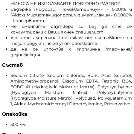
НИКОГА НЕ ИЗПОЛЗВАЙТЕ ПОВТОРНО РАЗТВОР.
Съдържа (Polyquad) Поликватерниум-1 - 0,001% и
(Aldox) Миристамидопропил диметиламин - 0,0006%
- консерванти.
Не сменяйте разтвора си без да сте се
консултирали с Вашия очен специалист.
Ако сте алергични към някоя от съставките на
този продукт, не го употребявайте.
Да не се използва с топлинна /термална/
дезинфекция.
Състав
Sodium Citrate, Sodium Chloride, Boric Acid, Sorbitol,
Aminomethylpropanol, Disodium EDTA, Tetronic 1304,
EOBO 41 (Hydraglyde Moisture Matrix), Polyoxyethylene
(Hydraglyde Moisture Matrix), Polyoxybutylene
(Hydraglyde Moisture Matrix), Polyquad, Polyquaternium
1, Aldox, Myristamidopropyl Dimethylamine, Preservative.
Опаковка
300 мл.