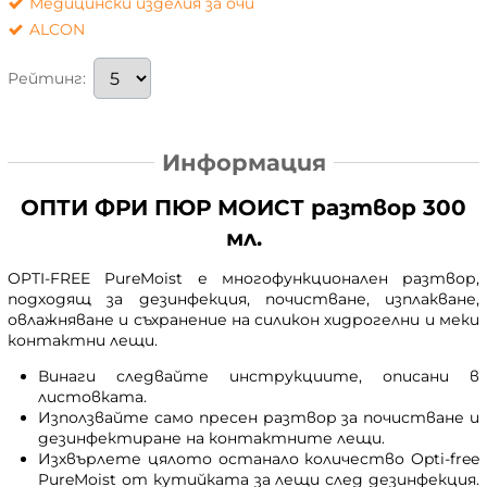
Медицински изделия за очи
ALCON
Рейтинг:
Информация
ОПТИ ФРИ ПЮР МОИСТ разтвор 300
мл.
OPTI-FREE PureMoist е многофункционален разтвор,
подходящ за дезинфекция, почистване, изплакване,
овлажняване и съхранение на силикон хидрогелни и меки
контактни лещи.
Винаги следвайте инструкциите, описани в
листовката.
Използвайте само пресен разтвор за почистване и
дезинфектиране на контактните лещи.
Изхвърлете цялото останало количество Opti-free
PureMoist от кутийката за лещи след дезинфекция.