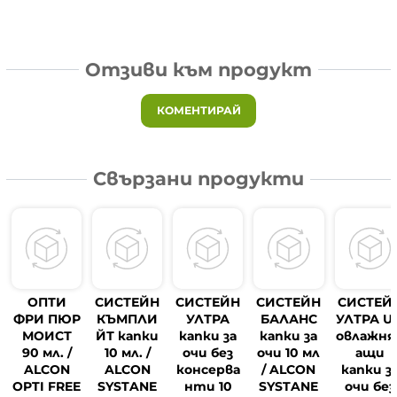
Отзиви към продукт
КОМЕНТИРАЙ
Свързани продукти
ОПТИ
СИСТЕЙН
СИСТЕЙН
СИСТЕЙН
СИСТЕЙ
ФРИ ПЮР
КЪМПЛИ
УЛТРА
БАЛАНС
УЛТРА U
МОИСТ
ЙТ капки
капки за
капки за
овлажня
90 мл. /
10 мл. /
очи без
очи 10 мл
ащи
ALCON
ALCON
консерва
/ ALCON
капки з
OPTI FREE
SYSTANE
нти 10
SYSTANE
очи без