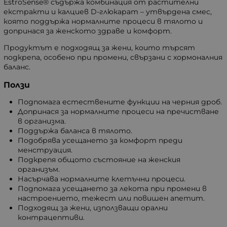
EstroSense® съдържа комбинация от растителни
екстракти и калциев D-глюкарат – утвърдена смес,
която поддържа нормалните процеси в тялото и
допринася за женското здраве и комфорт.
Продуктът е подходящ за жени, които търсят
подкрепа, особено при промени, свързани с хормоналния
баланс.
Ползи
Подпомага естествените функции на черния дроб.
Допринася за нормалните процеси на пречистване
в организма.
Поддържа баланса в тялото.
Подобрява усещането за комфорт преди
менструация.
Подкрепя общото състояние на женския
организъм.
Насърчава нормалните клетъчни процеси.
Подпомага усещането за лекота при промени в
настроението, тежест или повишен апетит.
Подходящ за жени, използващи орални
контрацептиви.