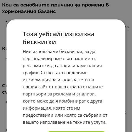
Кои са основните причини за промени в
хормоналния баланс
Един от факторите са т.нар. ксеноестрогени –
вещества, намиращи се в околната среда, почвата,
Този уебсайт използва
храните и ежедневните продукти като
пластмаси, козметика и почистващи препарати.
бисквитки
Как помага EstroSense®
Ние използваме бисквитки, за да
персонализираме съдържанието,
EstroSense® подпомага черния дроб в
преработката на ненужни вещества и насърчава
рекламите и да анализираме нашия
тяхното извеждане от тялото, като поддържа
трафик. Също така споделяме
организма в добро състояние.
информация за използването на
Специфики и свойства на някои от
нашия сайт от ваша страна с нашите
съставките в EstroSense®
партньори за реклама и анализи,
които може да я комбинират с друга
Индол-3-карбинол (I3C). Фитохимикал, извлечен от
информация, която сте им
кръстоцветни зеленчуци (броколи, карфиол).
Подпомага естествените процеси в черния дроб
предоставили или която са събрали от
чрез превръщането си в 3,3`-дииндолил-метан
вашето използване на техните услуги.
(DIM).
Екстракт от броколи. Известен с