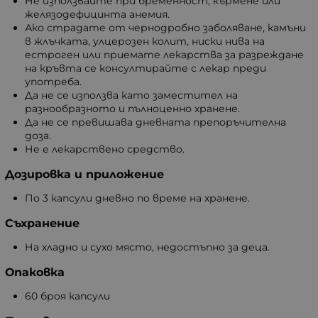
Не използвайте при бременност, кърмене или
желязодефицинта анемия.
Ако страдате от чернодробно заболяване, камъни
в жлъчката, улцерозен колит, ниски нива на
естроген или приемате лекарства за разреждане
на кръвта се консултирайте с лекар преди
употреба.
Да не се използва като заместител на
разнообразното и пълноценно хранене.
Да не се превишава дневната препоръчителна
доза.
Не е лекарствено средство.
Дозировка и приложение
По 3 капсули дневно по време на хранене.
Съхранение
На хладно и сухо място, недостъпно за деца.
Опаковка
60 броя капсули