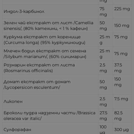
mg
75
225 mg
Индол-3-карбинол
mg
Зелен чай екстракт от лист /Camellia
50
150 mg
sinensis/, (80% катехини, < 1 % кафеин)
mg
Куркума екстракт от коренище
25 m
75 mg
(Curcuma longa) (95% куркуминоиди)
g
Млечен бодил екстракт от семена
25 m
75 mg
/Silybum marianum/, (60% силимарин)
g
Розмарин екстракт от листа
2.5
37.5
(Rosmarinus officinalis)
mg
mg
150
Домат екстракт от домат
50
mg
/Lycopersicon esculentum/
mg
2.5
7.5 mg
Ликопен
mg
Броколи пудра надземни части /Brassica
27.5
82.5
oleracea var italic/
mg
mg
100
Сулфорафан
300 µg
µg