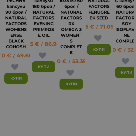
РЕСНИК
капсули
1035 мг 60
NATURAL
С капсул
капсули
180 броя /
броя /
FACTORS
60 броя 
90 броя /
NATURAL
NATURAL
FENUGRE
NATURA
NATURAL
FACTORS
FACTORS
EK SEED
FACTOR
FACTORS
EVENING
RX
SOY
36.35
€
71.09
лв.
/
7
WOMENS
PRIMROS
OMEGA 3
ISOFLAV
ENSE
E OIL
WOMEN`
NE
BLACK
S
COMPLE
44.45
€
86.94
лв.
/
COHOSH
COMPLET
16.80
€
32
КУПИ
/
E
40
€
49.68
лв.
/
27.30
€
53.39
лв.
/
КУПИ
КУПИ
КУПИ
КУПИ