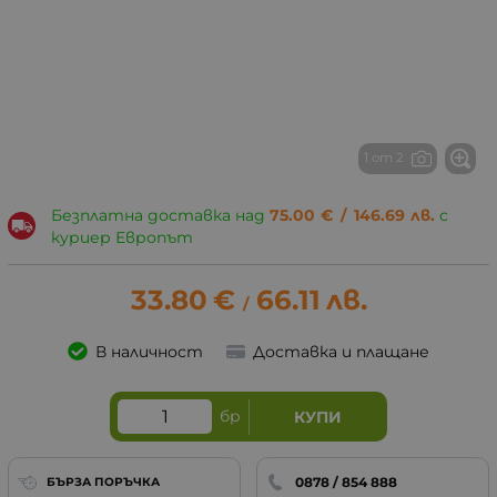
1 от 2
Безплатна доставка над
75.00
€
/
146.69
лв.
с
куриер Европът
33.80
€
66.11
лв.
/
В наличност
Доставка и плащане
бр
КУПИ
0878 / 854 888
БЪРЗА ПОРЪЧКА