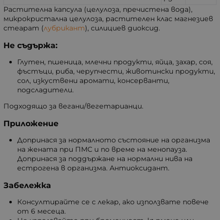
Растителна капсула (целулоза, пречистена вода),
микрокристална целулоза, растителен клас магнезиев
стеарат (
лубрикант
), силициев диоксид.
Не съдържа:
Глутен, пшеница, млечни продукти, яйца, захар, соя,
фъстъци, риба, черупчести, животински продукти,
сол, изкуствени аромати, консерванти,
подсладители.
Подходящо за вегани/вегетарианци.
Приложение
Допринася за нормалното състояние на организма
на жената при ПМС и по време на менопауза.
Допринася за поддържане на нормални нива на
естрогена в организма. Антиоксидант.
Забележка
Консултирайте се с лекар, ако използвате повече
от 6 месеца.