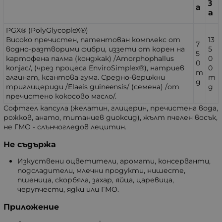
з
а
а
PGX® (PolyGlycopleX®)
Високо пречистен, патентован комплекс от
13
7
водно-разтворими фибри, иззети от корен на
5
5
картофена палма (конджак) /Amorphophallus
0
0
konjac/, (чрез процеса EnviroSimplex®), натриев
0
m
алгинат, ксантова гума. Средно-верижни
m
g
триглицериди /Elaeis guineensis/ (семена) /от
g
пречистено кокосово масло/.
Софтгел капсула (желатин, глицерин, пречистена вода,
рожков, анато, титаниев диоксид), жълт пчелен восък,
не ГМО - слънчогледов лецитин.
Не съдържа
Изкуствени оцветители, аромати, консерванти,
подсладители, млечни продукти, нишесте,
пшеница, скорбяла, захар, яйца, царевица,
черупчести, ядки или ГМО.
Приложение