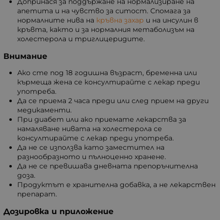
Допринася за поддържане на нормализиране на
апетита и на чувство за ситост. Спомага за
нормалните нива на
кръвна захар
и на инсулин в
кръвта, както и за нормалния метаболизъм на
холестерола и триглицеридите.
Внимание
Ако сте под 18 годишна възраст, бременна или
кърмеща жена се консултирайте с лекар преди
употреба.
Да се приема 2 часа преди или след прием на други
медикаменти.
При диабет или ако приемате лекарства за
намаляване нивата на холестерола се
консултирайте с лекар преди употреба.
Да не се използва като заместител на
разнообразното и пълноценно хранене.
Да не се превишава дневната препоръчителна
доза.
Продуктът е хранителна добавка, а не лекарствен
препарат.
Дозировка и приложение