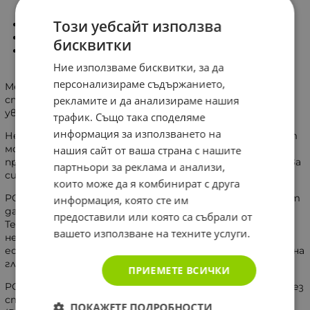
триглицеридите.
Този уебсайт използва
Процесите на усвояване на въглехидрати.
Редовността на храносмилателната система.
бисквитки
Очистването на стомашно-чревния тракт от
отпадъчни продукти.
Ние използваме бисквитки, за да
персонализираме съдържанието,
Меките софтгел капсули доставят фибрите до
рекламите и да анализираме нашия
стомаха, където те постепенно абсорбират вода,
увеличават обема си и създават усещане за ситост.
трафик. Също така споделяме
информация за използването на
Неправилното хранене и заседналият начин на живот
могат да доведат до колебания в енергийните нива
нашия сайт от ваша страна с нашите
през деня. Когато енергията спадне, често се появява
партньори за реклама и анализи,
силен глад, а след покачване може да се усеща умора.
които може да я комбинират с друга
PGX® Daily Ultra Matrix е подходящ за хора, които искат
информация, която сте им
да контролират апетита си и да поддържат баланс.
предоставили или която са събрали от
Тези, които водят уседнал живот или се хранят
вашето използване на техните услуги.
нередовно, също могат да се възползват от тази
естествена формула, която е свързана с намаляване на
глада и поддържане на храносмилателните процеси.
ПРИЕМЕТЕ ВСИЧКИ
PGX® Daily Ultra Matrix е изцяло естествен продукт без
стимуланти. Комплексът от фибри PGX®
ПОКАЖЕТЕ ПОДРОБНОСТИ