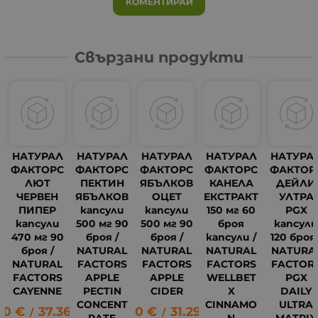
КОМЕНТИРАЙ
Свързани продукти
НАТУРАЛ
НАТУРАЛ
НАТУРАЛ
НАТУРАЛ
НАТУРА
ФАКТОРС
ФАКТОРС
ФАКТОРС
ФАКТОРС
ФАКТОР
ЛЮТ
ПЕКТИН
ЯБЪЛКОВ
КАНЕЛА
ДЕЙЛИ
ЧЕРВЕН
ЯБЪЛКОВ
ОЦЕТ
ЕКСТРАКТ
УЛТРА
ПИПЕР
капсули
капсули
150 мг 60
PGX
капсули
500 мг 90
500 мг 90
броя
капсул
470 мг 90
броя /
броя /
капсули /
120 броя 
броя /
NATURAL
NATURAL
NATURAL
NATURA
NATURAL
FACTORS
FACTORS
FACTORS
FACTOR
FACTORS
APPLE
APPLE
WELLBET
PGX
CAYENNE
PECTIN
CIDER
X
DAILY
CONCENT
CINNAMO
ULTRA
10
€
37.36
лв.
16.00
€
31.29
лв.
/
/
RATE
N
MATRIX