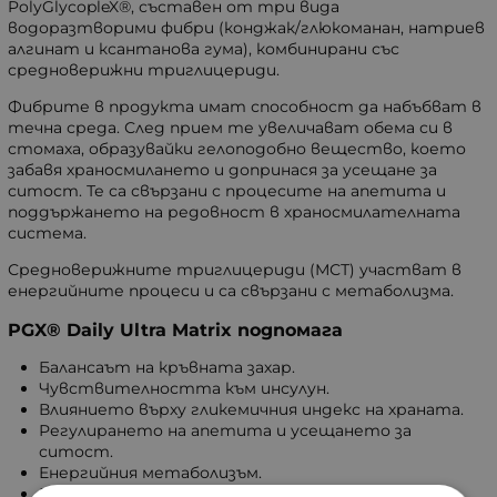
PolyGlycopleX®, съставен от три вида
водоразтворими фибри (конджак/глюкоманан, натриев
алгинат и ксантанова гума), комбинирани със
средноверижни триглицериди.
Фибрите в продукта имат способност да набъбват в
течна среда. След прием те увеличават обема си в
стомаха, образувайки гелоподобно вещество, което
забавя храносмилането и допринася за усещане за
ситост. Те са свързани с процесите на апетита и
поддържането на редовност в храносмилателната
система.
Средноверижните триглицериди (МСТ) участват в
енергийните процеси и са свързани с метаболизма.
PGX® Daily Ultra Matrix подпомага
Балансаът на кръвната захар.
Чувствителността към инсулун.
Влиянието върху гликемичния индекс на храната.
Регулирането на апетита и усещането за
ситост.
Енергийния метаболизъм.
Поддържането на нивата на холестерола и