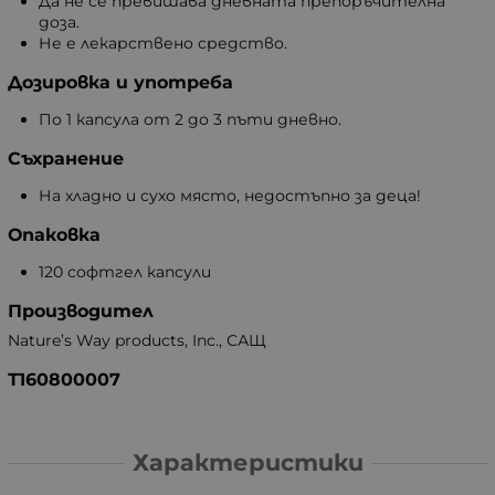
Да не се превишава дневната препоръчителна
доза.
Не е лекарствено средство.
Дозировка и употреба
По 1 капсула от 2 до 3 пъти дневно.
Съхранение
На хладно и сухо място, недостъпно за деца!
Опаковка
120 софтгел капсули
Производител
Nature’s Way products, Inc., САЩ
Т160800007
Характеристики