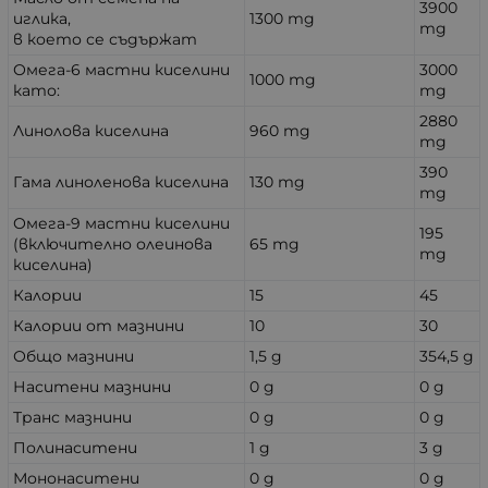
3900
иглика,
1300 mg
mg
в което се съдържат
Омега-6 мастни киселини
3000
1000 mg
като:
mg
2880
Линолова киселина
960 mg
mg
390
Гама линоленова киселина
130 mg
mg
Омега-9 мастни киселини
195
(включително олеинова
65 mg
mg
киселина)
Калории
15
45
Калории от мазнини
10
30
Общо мазнини
1,5 g
354,5 g
Наситени мазнини
0 g
0 g
Транс мазнини
0 g
0 g
Полинаситени
1 g
3 g
Мононаситени
0 g
0 g