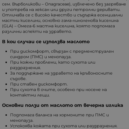
сем. Върболикови – Onagraceae), извлечено без загряване
и употреба на хексан или други петролни деривати.
Отличава се с високо качество и съдържа есенциални
мастни киселини, основно гама-линоленова киселина
(GLA) – Омега-6 мастна киселина, която подпомага
различни аспекти на здравето.
В кои случаи се използва маслото
При дискомфорт, свързан с предменструален
синдром (ПМС) и менопауза.
При кожни проблеми, като сухота или
раздразнения.
За поддържане на здравето на кръвоносните
съдове.
При ставен дискомфорт.
При сухота в очите, особено при носене на
контактни лещи.
Основни ползи от маслото от вечерна иглика
Подпомага баланса на хормоните при ПМС и
менопауза.
Успокоява кожата при сухота или раздразнения.