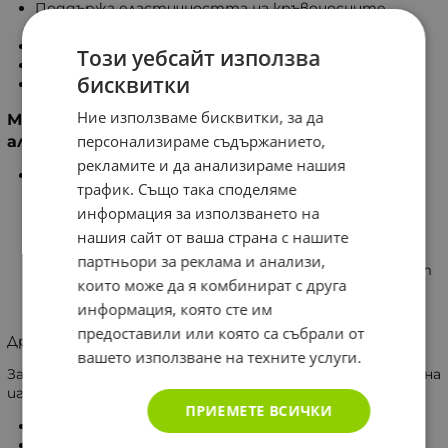
Поддържа еластичността на кръвоносните
съдове.
Допринася за нормални нива на холестерола.
Този уебсайт използва
Облекчава дискомфорта в ставите.
бисквитки
Намалява усещането за сухота в очите.
Ние използваме бисквитки, за да
Масло от вечерна иглика и подкрепа при
персонализираме съдържанието,
алкохолизъм
рекламите и да анализираме нашия
В аюрведичната традиция маслото от вечерна
трафик. Също така споделяме
иглика се използва като помощно средство при
информация за използването на
отказване от алкохол. Смята се, че то подпомага
възстановяването на чернодробните функции
нашия сайт от ваша страна с нашите
след прекратяване на алкохолната консумация. За
партньори за реклама и анализи,
по-добър ефект може да се комбинира с екстракт
които може да я комбинират с друга
от кудзу, билка, известна с потенциала си да
информация, която сте им
намалява желанието за алкохол.
предоставили или която са събрали от
Други природни средства за комбиниране с маслото:
вашето използване на техните услуги.
За оптимизиране на ефектите му маслото от вечерна
иглика може да се комбинира с:
ПРИЕМЕТЕ ВСИЧКИ
Витекс;
Див ям;