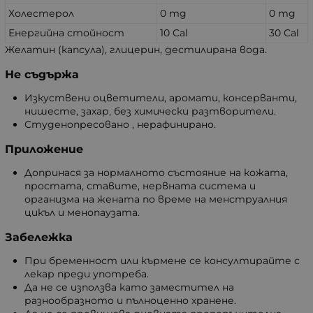
Холестерол
0 mg
0 mg
Енергийна стойност
10 Cal
30 Cal
Желатин (капсула), глицерин, дестилирана вода.
Не съдържа
Изкуствени оцветители, аромати, консерванти,
нишесте, захар, без химически разтворители.
Студенопресовано , нерафинирано.
Приложение
Допринася за нормалното състояние на кожата,
простата, ставите, нервната система и
организма на жената по време на менструалния
цикъл и менопаузата.
Забележка
При бременност или кърмене се консултирайте с
лекар преди употреба.
Да не се използва като заместител на
разнообразното и пълноценно хранене.