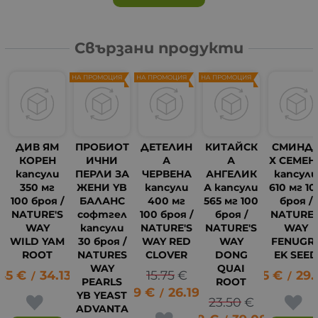
Свързани продукти
НА ПРОМОЦИЯ
НА ПРОМОЦИЯ
НА ПРОМОЦИЯ
ДИВ ЯМ
ПРОБИОТ
ДЕТЕЛИН
КИТАЙСК
СМИНД
КОРЕН
ИЧНИ
А
А
Х СЕМЕН
капсули
ПЕРЛИ ЗА
ЧЕРВЕНА
АНГЕЛИК
капсул
350 мг
ЖЕНИ YB
капсули
А капсули
610 мг 10
100 броя /
БАЛАНС
400 мг
565 мг 100
броя /
NATURE'S
софтгел
100 броя /
броя /
NATURE'
WAY
капсули
NATURE'S
NATURE'S
WAY
WILD YAM
30 броя /
WAY RED
WAY
FENUGR
ROOT
NATURES
CLOVER
DONG
EK SEE
WAY
QUAI
45
€
34.13
лв.
15.75
€
15.25
€
29.
/
/
PEARLS
ROOT
13.39
€
26.19
лв.
20
/
YB YEAST
23.50
€
ADVANTA