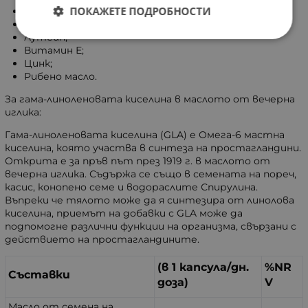
ПОКАЖЕТЕ ПОДРОБНОСТИ
Фитоестрогени;
Босвелия;
Лутеин;
Витамин Е;
Цинк;
Рибено масло.
За гама-линоленовата киселина в маслото от вечерна
иглика:
Гама-линоленовата киселина (GLA) е Омега-6 мастна
киселина, която участва в синтеза на простагландини.
Открита е за пръв път през 1919 г. в маслото от
вечерна иглика. Съдържа се също в семената на пореч,
касис, конопено семе и водораслите Спирулина.
Въпреки че тялото може да я синтезира от линолова
киселина, приемът на добавки с GLA може да
подпомогне различни функции на организма, свързани с
действието на простагландините.
(в 1 капсула/дн.
%NR
Съставки
доза)
V
Масло от семена на