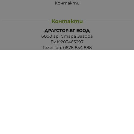
Контакти
Контакти
ДРАГСТОР.БГ ЕООД
6000 гр. Стара Загора
ЕИК:203463297
Телефон:
0878 854 888
Viber:
0878 854 888
Методи на плащане
Следвайте ни