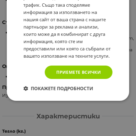
След измиване на косата нанесете маската по
трафик. Също така споделяме
цялата дължина на косата. Измийте добре след 5
минути.
информация за използването на
нашия сайт от ваша страна с нашите
Съставки
партньори за реклама и анализи,
Aqua (Water), Cetyl Alcohol, Cetrimonium Chloride,
които може да я комбинират с друга
Phenoxyethanol, DMDM Hydantion, Paraffinum Liquidum,
информация, която сте им
Butyrospermum Parkii (Shea) Butter, Glyceryl Stearate,
предоставили или която са събрали от
Parfum, Honey, Ethylhexylglycerin, Maris Aqua (Dead Sea
вашето използване на техните услуги.
Minerals), Triethanolamine, Citric Acid.
Опаковка
ПРИЕМЕТЕ ВСИЧКИ
250 мл
Производител
ПОКАЖЕТЕ ПОДРОБНОСТИ
Израел, A-Meshi Indrustries
Характеристики
Тегло (кг.)