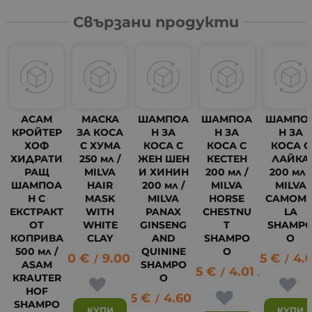
Свързани продукти
АСАМ
МАСКА
ШАМПОА
ШАМПОА
ШАМПО
КРОЙТЕР
ЗА КОСА
Н ЗА
Н ЗА
Н ЗА
ХОФ
С ХУМА
КОСА С
КОСА С
КОСА С
ХИДРАТИ
250 мл /
ЖЕН ШЕН
КЕСТЕН
ЛАЙКА
РАЩ
MILVA
И ХИНИН
200 мл /
200 мл /
ШАМПОА
HAIR
200 мл /
MILVA
MILVA
Н С
MASK
MILVA
HORSE
CAMOMI
ЕКСТРАКТ
WITH
PANAX
CHESTNU
LA
ОТ
WHITE
GINSENG
T
SHAMP
КОПРИВА
CLAY
AND
SHAMPO
O
2
500 мл /
QUININE
O
4.60
€
9.00
лв.
2.05
€
4.0
/
/
ASAM
SHAMPO
2.05
€
4.01
лв.
/
KRAUTER
O
HOF
2.35
€
4.60
лв.
/
SHAMPO
КУПИ
КУПИ