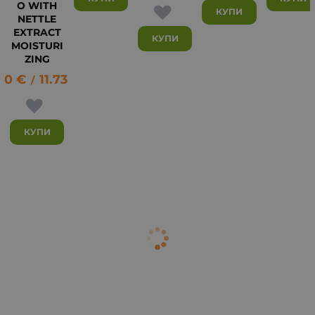
O WITH
КУПИ
NETTLE
EXTRACT
КУПИ
MOISTURI
ZING
00
€
11.73
лв.
/
КУПИ