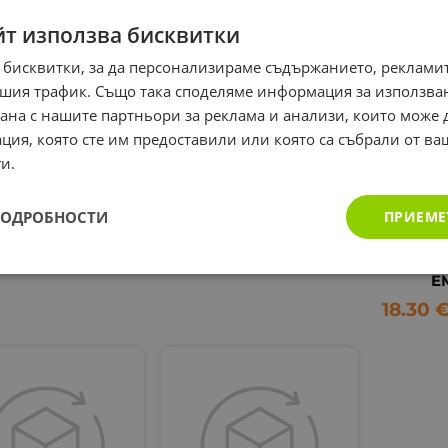
йт използва бисквитки
 бисквитки, за да персонализираме съдържанието, рекламит
АСКИН АТОЛИС
ЛИЗАСКИН АТОЛИС
Л
шия трафик. Също така споделяме информация за използва
ПОЧИСТВАЩ
ЕМУЛСИЯ ПРИ
КСЕ
рана с нашите партньори за реклама и анализи, които може
ИВЕН ГЕЛ ПРИ
АТОПИЧНА КОЖА 200
КЕРАТ
А И АТОПИЧНА
мл / LYSASKIN ATOLYS
ОВЛ
ция, която сте им предоставили или която са събрали от в
ОЖА 200 мл /
PROTECTIVE LIPID
ЕМУ
и.
SASKIN ATOLYS
RESTORING
GH TOLERANCE
MOISTURISING
ВРОГО
CLEANSING &
EMULSION
мл 
ПОДРОБНОСТИ
ПРИЕМЕ
IPIDIFYING GEL
XE
21.80
€
42.64
лв.
/
KER
0
€
35.79
лв.
/
MOI
E
18.30