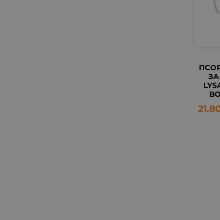
ПСО
ЗА
LYS
BO
21.8