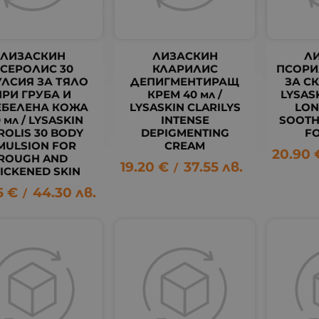
ЛИЗАСКИН
ЛИЗАСКИН
Л
СЕРОЛИС 30
КЛАРИЛИС
ПСОРИ
ЛСИЯ ЗА ТЯЛО
ДЕПИГМЕНТИРАЩ
ЗА СК
ПРИ ГРУБА И
КРЕМ 40 мл /
LYSAS
ЕБЕЛЕНА КОЖА
LYSASKIN CLARILYS
LON
 мл / LYSASKIN
INTENSE
SOOTH
ROLIS 30 BODY
DEPIGMENTING
F
MULSION FOR
CREAM
20.90
ROUGH AND
19.20
€
37.55
лв.
/
ICKENED SKIN
5
€
44.30
лв.
/