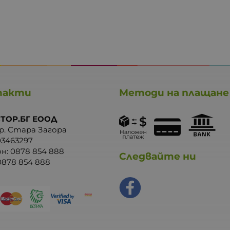
такти
Методи на плащане
ТОР.БГ ЕООД
р. Стара Загора
03463297
он:
0878 854 888
Следвайте ни
0878 854 888