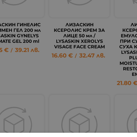
АСКИН ГИНЕЛИС
ЛИЗАСКИН
Л
МЕН ГЕЛ 200 мл
КСЕРОЛИС КРЕМ ЗА
КСЕР
YSASKIN GYNELYS
ЛИЦЕ 50 мл /
ЕМУЛС
MATE GEL 200 ml
LYSASKIN XEROLYS
ПРИ С
VISAGE FACE CREAM
СУХА К
5
€
39.21
лв.
/
LYSAS
16.60
€
32.47
лв.
/
PL
MOISTU
REST
E
21.80