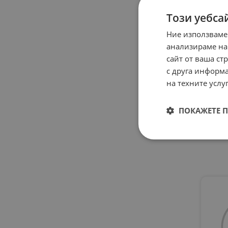
Този уебса
Ние използваме
ЛИЗ
анализираме на
сайт от ваша ст
ИЗМ
СУХ
с друга информа
К
на техните услуг
LY
HI
ПОКАЖЕТЕ 
REL
18.3