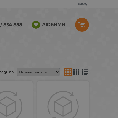
ВХОД
ЛЮБИМИ
/ 854 888
реди по: