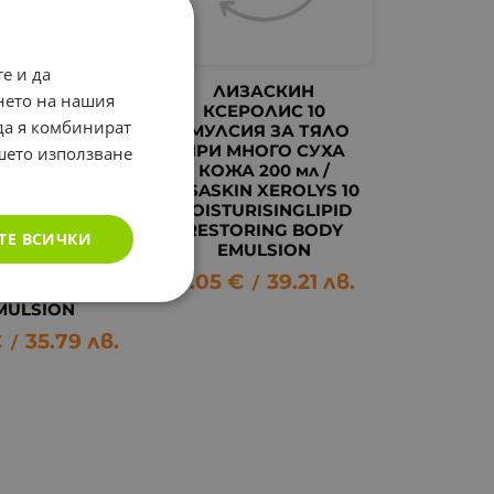
е и да
ИЗАСКИН
ЛИЗАСКИН
нето на нашия
РОЛИС 50
КСЕРОЛИС 10
 да я комбинират
ОЛИТИЧНА И
ЕМУЛСИЯ ЗА ТЯЛО
АЖНЯВАЩА
ПРИ МНОГО СУХА
ашето използване
ЛСИЯ ПРИ
КОЖА 200 мл /
КОЖНИ
LYSASKIN XEROLYS 10
ВЯВАНИЯ 40
MOISTURISINGLIPID
/ LYSASKIN
RESTORING BODY
ТЕ ВСИЧКИ
ROlys 50
EMULSION
ATOLITIC &
20.05
€
39.21
лв.
/
STURISING
MULSION
€
35.79
лв.
/