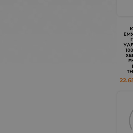
К
ЕМУ
УД
100
XE
E
TH
22.6