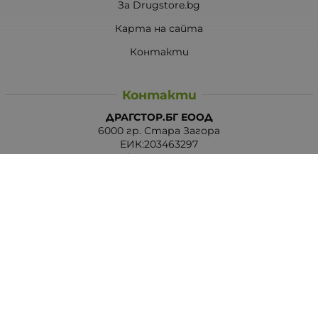
За Drugstore.bg
Карта на сайта
Контакти
Контакти
ДРАГСТОР.БГ ЕООД
6000 гр. Стара Загора
ЕИК:203463297
Телефон:
0878 854 888
Viber:
0878 854 888
Методи на плащане