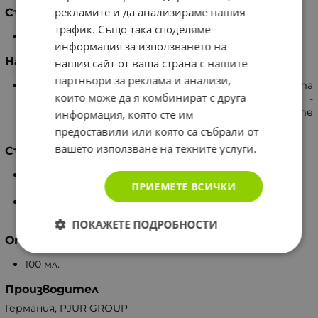
рекламите и да анализираме нашия
Състав
трафик. Също така споделяме
Cyclopentasiloxane, Dimethicone, Dimethicone.
информация за използването на
Начин на употреба
нашия сайт от ваша страна с нашите
партньори за реклама и анализи,
Нанесете малко количество от лубриканта
които може да я комбинират с друга
непосредствено преди полов акт. За масаж -
нанесете необходимото количество на желаните
информация, която сте им
места с леки движения.
предоставили или която са събрали от
вашето използване на техните услуги.
Съхранение
Да се съхранява на сухо място при стайна
ПРИЕМЕТЕ ВСИЧКИ
температура, далеч от пряка слънчева светлина.
След отваряне, да се използва в рамките на не
повече от 3 месеца.
ПОКАЖЕТЕ ПОДРОБНОСТИ
Опаковка
100 мл.
Производител
Германия, PJUR GROUP