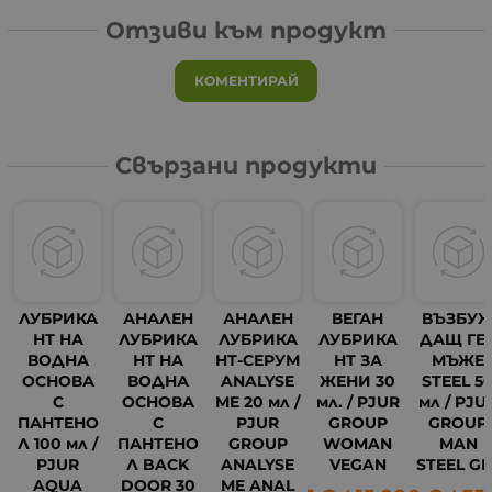
Отзиви към продукт
КОМЕНТИРАЙ
Свързани продукти
ЛУБРИКА
АНАЛЕН
АНАЛЕН
ВЕГАН
ВЪЗБУ
НТ НА
ЛУБРИКА
ЛУБРИКА
ЛУБРИКА
ДАЩ ГЕ
ВОДНА
НТ НА
НТ-СЕРУМ
НТ ЗА
МЪЖЕ
ОСНОВА
ВОДНА
ANALYSE
ЖЕНИ 30
STEEL 5
С
ОСНОВА
ME 20 мл /
мл. / PJUR
мл / PJU
ПАНТЕНО
С
PJUR
GROUP
GROUP
Л 100 мл /
ПАНТЕНО
GROUP
WOMAN
MAN
PJUR
Л BACK
ANALYSE
VEGAN
STEEL GE
AQUA
DOOR 30
ME ANAL