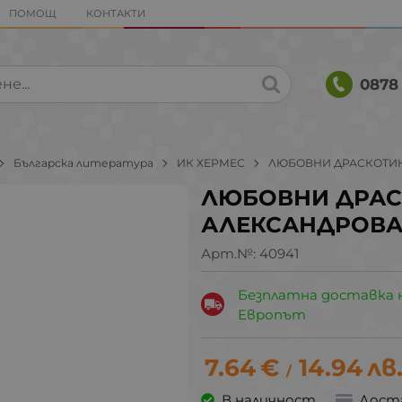
ПОМОЩ
КОНТАКТИ
0878 
Българска литература
ИК ХЕРМЕС
ЛЮБОВНИ ДРАСКОТИНИ
ЛЮБОВНИ ДРАСК
АЛЕКСАНДРОВА 
Арт.№:
40941
Безплатна доставка 
Европът
7.64
€
14.94
лв
/
В наличност
Дост