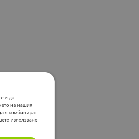
е и да
нето на нашия
 да я комбинират
ашето използване