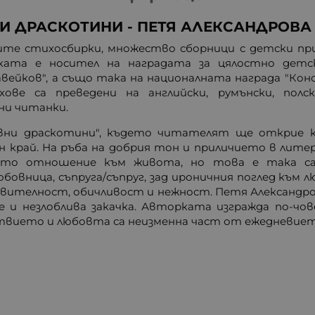
 ДРАСКОТИНИ - ПЕТЯ АЛЕКСАНДРОВА 
ите стихосбирки, множество сборници с детски пр
ата е носител на наградата за цялостно дет
авейков", а също така на националната награда "Ко
ове са преведени на английски, румънски, полск
ни читанки.
овни драскотини", където читателят ще открие к
н край. На ръба на добрия тон и приличието в ли
ато отношение към живота, но това е така са
вница, съпруга/съпруг, зад ироничния поглед към лю
вителност, обичливост и нежност. Петя Александров
 и незлоблива закачка. Авторката изгражда по-чо
ствието и любовта са неизменна част от ежедневиет