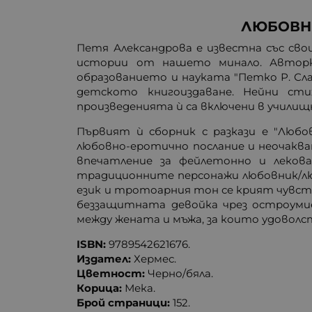
ЛЮБОВНИ
Петя Александрова е известна със сво
истории от нашето минало. Авторк
образованието и науката "Петко Р. Сл
детското книгоиздаване. Нейни стих
произведенията ѝ са включени в училищ
Първият ѝ сборник с разкази е "Люб
любовно-еротично послание и неочаква
впечатление за фейлетонно и леков
традиционните персонажи любовник/любо
език и тротоарния тон се крият чувст
беззащитната девойка чрез остроумие
между жената и мъжа, за които удовол
ISBN:
9789542621676.
Издател:
Хермес.
Цветност:
Черно/бяла.
Корица:
Мека.
Брой страници:
152.