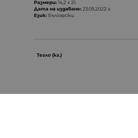
Размери:
14,2 х 21.
Дата на издаване:
23.05.2022 г.
Език:
Български.
Тегло (кг.)