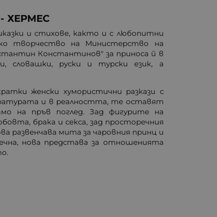
- ХЕРМЕС
иказки и стихове, както и с любопитни
ско творчество на Министерство на
нстантин Константинов" за приноса й в
и, словашки, руски и турски език, а
ратки женски хумористични разкази с
тературата и в реалността, те оставят
мо на пръв поглед. Зад фигурите на
бовта, брака и секса, зад просторечния
а развенчава мита за чаровния принц и
вечна, нова представа за отношенията
о.