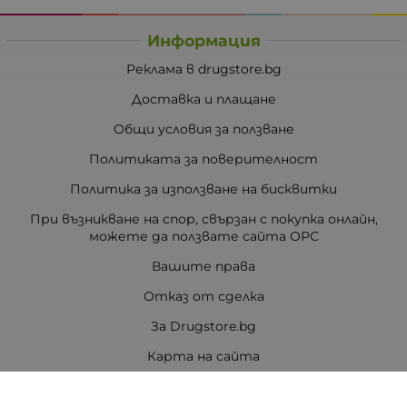
Информация
Реклама в drugstore.bg
Доставка и плащане
Общи условия за ползване
Политиката за поверителност
Политика за използване на бисквитки
При възникване на спор, свързан с покупка онлайн,
можете да ползвате сайта ОРС
Вашите права
Отказ от сделка
За Drugstore.bg
Карта на сайта
Контакти