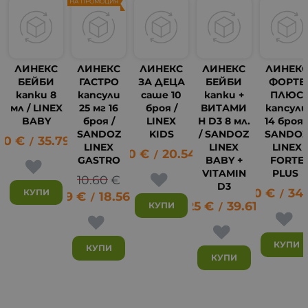
НА ПРОМОЦИЯ
ЛИНЕКС
ЛИНЕКС
ЛИНЕКС
ЛИНЕКС
ЛИНЕК
БЕЙБИ
ГАСТРО
ЗА ДЕЦА
БЕЙБИ
ФОРТЕ
капки 8
капсули
саше 10
капки +
ПЛЮС
мл / LINEX
25 мг 16
броя /
ВИТАМИ
капсул
BABY
броя /
LINEX
Н D3 8 мл.
14 броя 
SANDOZ
KIDS
/ SANDOZ
SANDO
30
€
35.79
лв.
/
LINEX
LINEX
LINEX
10.50
€
20.54
лв.
/
GASTRO
BABY +
FORTE
VITAMIN
PLUS
10.60
€
D3
17.40
€
34.
12
КУПИ
/
9.49
€
18.56
лв.
/
20.25
€
39.61
лв.
КУПИ
/
КУПИ
КУПИ
КУПИ