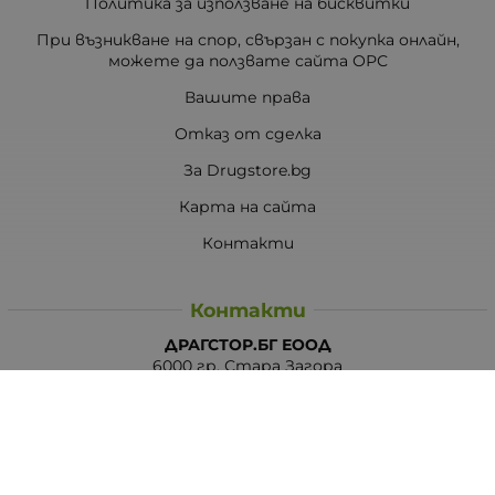
Политика за използване на бисквитки
При възникване на спор, свързан с покупка онлайн,
можете да ползвате сайта ОРС
Вашите права
Отказ от сделка
За Drugstore.bg
Карта на сайта
Контакти
Контакти
ДРАГСТОР.БГ ЕООД
6000 гр. Стара Загора
ЕИК:203463297
Телефон:
0878 854 888
Viber:
0878 854 888