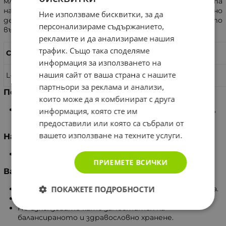
млечна киселина в мускулите и повишава доставката
на кислород до тях. Притежава антиоксидантно
Ние използваме бисквитки, за да
действие и съдейства за защита от вредното
персонализираме съдържанието,
въздействие на свободните радикали.
рекламите и да анализираме нашия
трафик. Също така споделяме
Състав:
В 1 капсула
информация за използването на
нашия сайт от ваша страна с нашите
L-карнитин тартрат
500 мг.
партньори за реклама и анализи,
Помощни вещества
които може да я комбинират с друга
Антислепващи агенти (микрокристална целулоза,
информация, която сте им
магнезиев стеарат), желатинови капсули.
предоставили или която са събрали от
вашето използване на техните услуги.
Начин на употреба
Приемайте от 1 до 3 капсули на ден.
ПРИЕМЕТЕ ВСИЧКИ
Важно
ПОКАЖЕТЕ ПОДРОБНОСТИ
Продуктът не е лекарство, а хранителна добавка.
Спазвайте препоръчителната дневна доза.
Не използвайте като заместител на
балансираното и здравословно хранене.