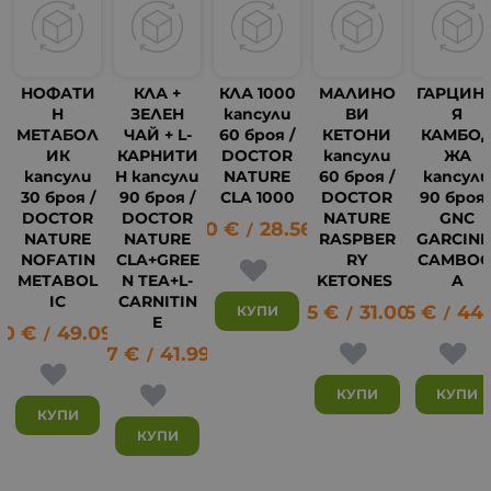
НОФАТИ
КЛА +
КЛА 1000
МАЛИНО
ГАРЦИН
Н
ЗЕЛЕН
капсули
ВИ
Я
МЕТАБОЛ
ЧАЙ + L-
60 броя /
КЕТОНИ
КАМБО
ИК
КАРНИТИ
DOCTOR
капсули
ЖА
капсули
Н капсули
NATURE
60 броя /
капсул
30 броя /
90 броя /
CLA 1000
DOCTOR
90 броя 
14
DOCTOR
DOCTOR
NATURE
GNC
14.60
€
28.56
лв.
/
NATURE
NATURE
RASPBER
GARCINI
NOFATIN
CLA+GREE
RY
CAMBOG
METABOL
N TEA+L-
KETONES
A
IC
CARNITIN
15.85
€
31.00
22.95
лв.
€
44
КУПИ
/
/
E
10
€
49.09
лв.
/
21.47
€
41.99
лв.
/
КУПИ
КУПИ
КУПИ
КУПИ