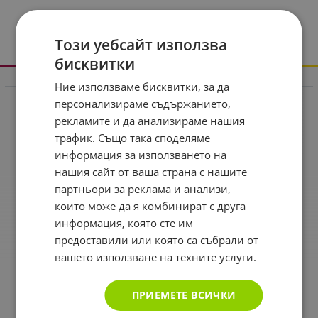
Този уебсайт използва
бисквитки
Информация
Ние използваме бисквитки, за да
персонализираме съдържанието,
Реклама в drugstore.bg
рекламите и да анализираме нашия
Доставка и плащане
трафик. Също така споделяме
информация за използването на
Общи условия за ползване
нашия сайт от ваша страна с нашите
Политиката за поверителност
партньори за реклама и анализи,
Политика за използване на бисквитки
които може да я комбинират с друга
информация, която сте им
При възникване на спор, свързан с покупка онлайн,
предоставили или която са събрали от
можете да ползвате сайта ОРС
вашето използване на техните услуги.
Вашите права
Отказ от сделка
ПРИЕМЕТЕ ВСИЧКИ
За Drugstore.bg