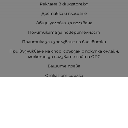
Реклама в drugstore.bg
Доставка и плащане
Общи условия за ползване
Политиката за поверителност
Политика за използване на бисквитки
При възникване на спор, свързан с покупка онлайн,
можете да ползвате сайта ОРС
Вашите права
Отказ от сделка
За Drugstore.bg
Карта на сайта
Контакти
Контакти