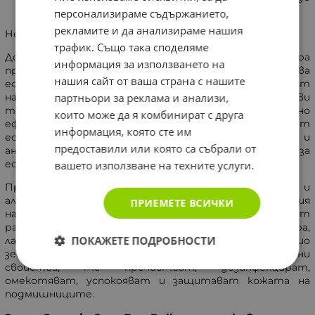
10 - 12 вида.
персонализираме съдържанието,
рекламите и да анализираме нашия
Нежен, но ефективен срещу изпотяване.
трафик. Също така споделяме
Добрият дезодорант може да регулира и балансира
информация за използването на
процеса на изпотяване, като същевременно запазва
нашия сайт от ваша страна с нашите
естествените функции на кожата. Дългоочакваният
партньори за реклама и анализи,
най-нов продукт на OrganiCare - Део Рол-онът прави
точно това по много нежен и същевременно
които може да я комбинират с друга
ефективен начин. Активните му съставки имат
информация, която сте им
естествен дезодориращ, абсорбиращ и
предоставили или която са събрали от
антибактериален ефект, който създава усещане за
естествена свежест 24 часа на ден.
вашето използване на техните услуги.
Продуктът не съдържа алуминиеви соли, парабени и
алкохоли. Подобно на другите органични предложения
ПРИЕМЕТЕ ВСИЧКИ
на марката, съставките са 99% натурални. 95% от
растителните компоненти, сред които алое вера,
ПОКАЖЕТЕ ПОДРОБНОСТИ
лавандула, зехтин, розмарин и лимон, са от био
земеделие. Освен естествени антибактериални
свойства, те пречистват, дезинфекцират,
омекотяват, успокояват и защитават кожата на
подмишниците.