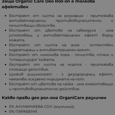
Защо Organic Care Deo Roll-on е толкова
ефективен
Екстракт от листа на розмарин - притежава
антибактериални, противовъзпалителни и
почистващи свойства.
Екстракт от цветове на лавандула - има
успокояващ и антибактериален ефект върху
кожата.
Екстракт от листа на алое - естествен
хидратиращ и антибактериален агент.
Екстракт от лимонова кора - почиства, стяга и
"стерилизира" кожата.
Екстракт от листа на мирта - притежава
стягащо действие.
Цинков рицинолеат - с дезодориращ ефект,
намалява осезаемо миризмата на пот.
Екстракт от цветове на лайка - има омекотяващо
и противовъзпалително действие.
Какво прави део рол-она OrganiCare различен
0% АЛУМИНИЕВА СОЛ (алуминий).
0% ПАРАБЕНИ.