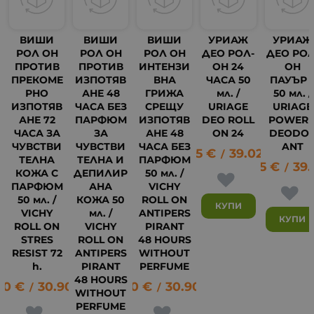
ВИШИ
ВИШИ
ВИШИ
УРИАЖ
УРИАЖ
РОЛ ОН
РОЛ ОН
РОЛ ОН
ДЕО РОЛ-
ДЕО РОЛ
ПРОТИВ
ПРОТИВ
ИНТЕНЗИ
ОН 24
ОН
ПРЕКОМЕ
ИЗПОТЯВ
ВНА
ЧАСА 50
ПАУЪР 
РНО
АНЕ 48
ГРИЖА
мл. /
50 мл. /
ИЗПОТЯВ
ЧАСА БЕЗ
СРЕЩУ
URIAGE
URIAGE
АНЕ 72
ПАРФЮМ
ИЗПОТЯВ
DEO ROLL
POWER 
ЧАСА ЗА
ЗА
АНЕ 48
ON 24
DEODO
ЧУВСТВИ
ЧУВСТВИ
ЧАСА БЕЗ
ANT
19.95
€
39.02
лв.
/
ТЕЛНА
ТЕЛНА И
ПАРФЮМ
19.95
€
39.
19
/
КОЖА С
ДЕПИЛИР
50 мл. /
ПАРФЮМ
АНА
VICHY
50 мл. /
КОЖА 50
ROLL ON
КУПИ
VICHY
мл. /
ANTIPERS
КУПИ
ROLL ON
VICHY
PIRANT
STRES
ROLL ON
48 HOURS
RESIST 72
ANTIPERS
WITHOUT
h.
PIRANT
PERFUME
48 HOURS
80
€
30.90
лв.
15.80
€
30.90
лв.
/
/
WITHOUT
PERFUME