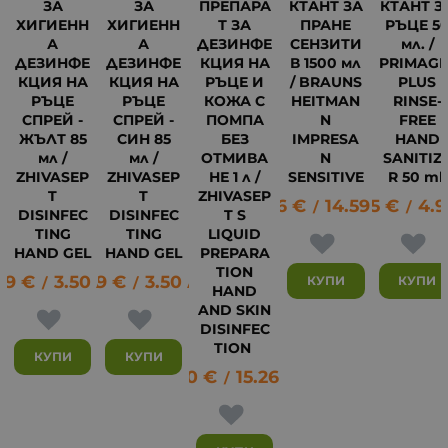
ЗА
ЗА
ПРЕПАРА
КТАНТ ЗА
КТАНТ З
ХИГИЕНН
ХИГИЕНН
Т ЗА
ПРАНЕ
РЪЦЕ 5
А
А
ДЕЗИНФЕ
СЕНЗИТИ
мл. /
ДЕЗИНФЕ
ДЕЗИНФЕ
КЦИЯ НА
В 1500 мл
PRIMAGE
КЦИЯ НА
КЦИЯ НА
РЪЦЕ И
/ BRAUNS
PLUS
РЪЦЕ
РЪЦЕ
КОЖА С
HEITMAN
RINSE-
СПРЕЙ -
СПРЕЙ -
ПОМПА
N
FREE
ЖЪЛТ 85
СИН 85
БЕЗ
IMPRESA
HAND
мл /
мл /
ОТМИВА
N
SANITIZ
ZHIVASEP
ZHIVASEP
НЕ 1 л /
SENSITIVE
R 50 ml.
T
T
ZHIVASEP
7.46
€
14.59
2.55
лв.
€
4.9
/
/
DISINFEC
DISINFEC
T S
TING
TING
LIQUID
HAND GEL
HAND GEL
PREPARA
11
TION
79
€
3.50
1.79
лв.
€
3.50
лв.
КУПИ
КУПИ
/
/
HAND
AND SKIN
DISINFEC
TION
КУПИ
КУПИ
7.80
€
15.26
лв.
/