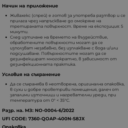
Начин на приложение
Живахекс (спрей) е готов за употреба разтвор и се
прилага чрез напръскване до омокряне на
третираната повърхност. Време на експозиция: 5
минути.
След изтичане на времето на въздействие,
обработените повърхности могат да се
използват незабавно, без изплакване с вода и/или
подсушаване. Повърхностите могат да се
дезинфекцират многократно, в зависимост от
дезинфекционната практика.
Условия на съхранение
Да се съхранява в неотворена, оригинална опаковка,
в сухи и добре проветриви помещения, далеч от
запалими източници и нагревателни уреди, при
температура от 0° < 35°C.
Разр. на. МЗ: NO-0004-6/2022
UFI CODE: 7360-QOAP-400N-S8JX
Опаковка