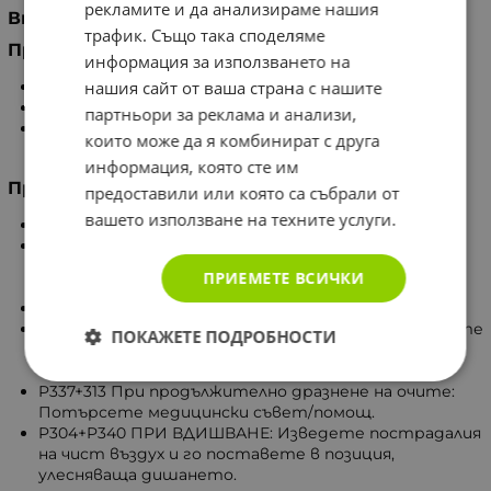
рекламите и да анализираме нашия
Внимание
трафик. Също така споделяме
Предупреждения за опасност
информация за използването на
нашия сайт от ваша страна с нашите
H226 Запалими течности и пари.
H319 Предизвиква сериозно дразнене на очите.
партньори за реклама и анализи,
H336 Може да предизвика сънливост и
които може да я комбинират с друга
световъртеж.
информация, която сте им
Препоръки за безопасност
предоставили или която са събрали от
вашето използване на техните услуги.
P102 Да се съхранява извън обсега на деца.
P210 Да се пази от топлина, нагорещени
повърхности, искри, открит пламък и други
ПРИЕМЕТЕ ВСИЧКИ
източници на запалване.
Тютюнопушенето забранено.
P305+P351+P338 ПРИ КОНТАКТ С ОЧИТЕ: Промивайте
ПОКАЖЕТЕ ПОДРОБНОСТИ
с вода в продължение на няколко минути.
Продължете с промиването.
P337+313 При продължително дразнене на очите:
Потърсете медицински съвет/помощ.
P304+P340 ПРИ ВДИШВАНЕ: Изведете пострадалия
на чист въздух и го поставете в позиция,
улесняваща дишането.