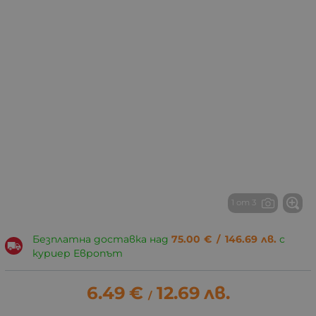
1 от 3
Безплатна доставка над
75.00
€
/
146.69
лв.
с
куриер Европът
6.49
€
12.69
лв.
/