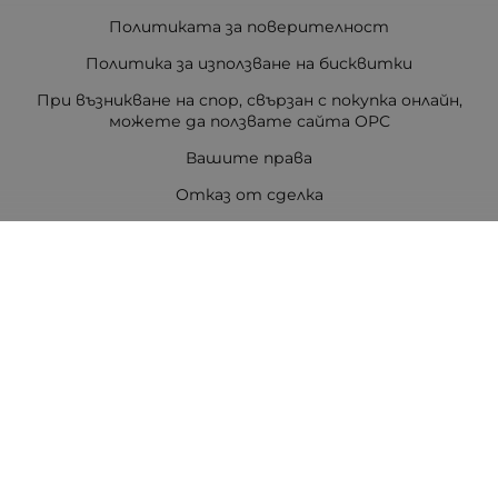
Политиката за поверителност
Политика за използване на бисквитки
При възникване на спор, свързан с покупка онлайн,
можете да ползвате сайта ОРС
Вашите права
Отказ от сделка
За Drugstore.bg
Карта на сайта
Контакти
Контакти
ДРАГСТОР.БГ ЕООД
6000 гр. Стара Загора
ЕИК:203463297
Телефон:
0878 854 888
Viber:
0878 854 888