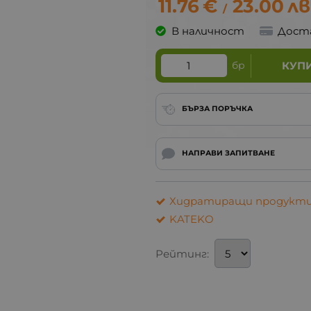
11.76
€
23.00
лв
/
В наличност
Дост
бр
КУП
БЪРЗА ПОРЪЧКА
НАПРАВИ ЗАПИТВАНЕ
Хидратиращи продукти 
KATEKO
Рейтинг: