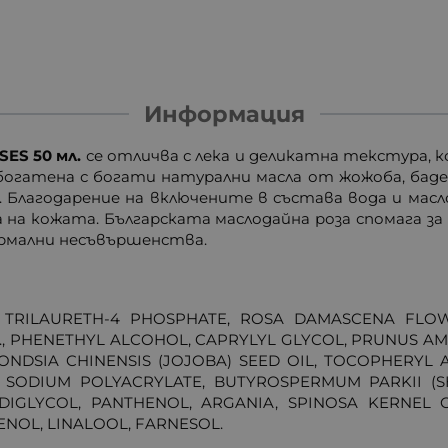
Информация
ES 50 мл.
се отличва с лека и деликатна текстура, 
богатена с богати натурални масла от жожоба, бадем
Благодарение на включените в състава вода и масло
а кожата. Българската маслодайна роза спомага за п
ермални несъвършенства.
 TRILAURETH-4 PHOSPHATE, ROSA DAMASCENA FLOW
, PHENETHYL ALCOHOL, CAPRYLYL GLYCOL, PRUNUS AMY
NDSIA CHINENSIS (JOJOBA) SEED OIL, TOCOPHERYL 
E, SODIUM POLYACRYLATE, BUTYROSPERMUM PARKII (
IGLYCOL, PANTHENOL, ARGANIA, SPINOSA KERNEL OI
ENOL, LINALOOL, FARNESOL.