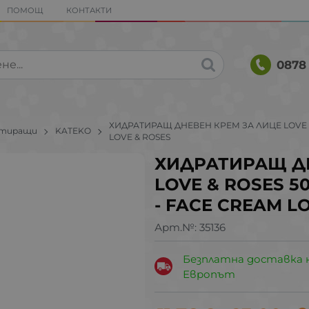
ПОМОЩ
КОНТАКТИ
0878 
ХИДРАТИРАЩ ДНЕВЕН КРЕМ ЗА ЛИЦЕ LOVE & 
атиращи
KATEKO
LOVE & ROSES
ХИДРАТИРАЩ ДН
LOVE & ROSES 50
- FACE CREAM L
Арт.№:
35136
Безплатна доставка 
Европът