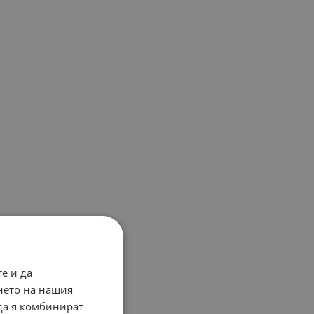
е и да
нето на нашия
 да я комбинират