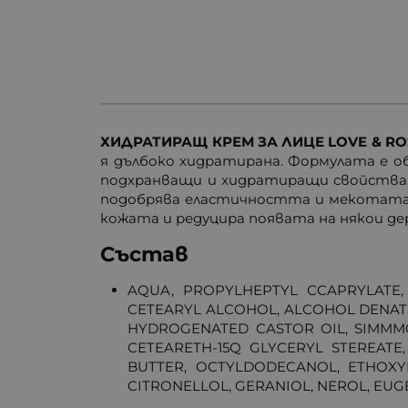
ХИДРАТИРАЩ КРЕМ ЗА ЛИЦЕ LOVE & ROS
я дълбоко хидратирана. Формулата е о
подхранващи и хидратиращи свойства. 
подобрява еластичността и мекотата н
кожата и редуцира появата на някои д
Състав
AQUA, PROPYLHEPTYL CCAPRYLATE,
CETEARYL ALCOHOL, ALCOHOL DENAT.
HYDROGENATED CASTOR OIL, SIMMMO
CETEARETH-15Q GLYCERYL STEREAT
BUTTER, OCTYLDODECANOL, ETHOXYD
CITRONELLOL, GERANIOL, NEROL, EUG