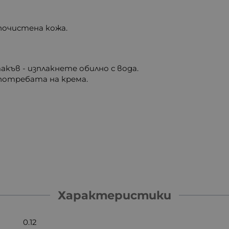
 почистена кожа.
къв - изплакнете обилно с вода.
употребата на крема.
Характеристики
0.12