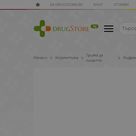
ЗА DRUGSTORE.BG
БЛОГ
ОТЗИВИ
Грижа за
Начало
Козметика
Хидр
лицето