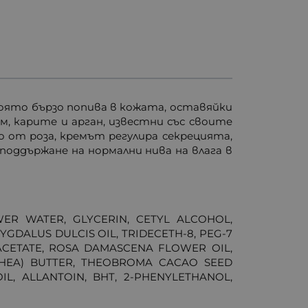
която бързо попива в кожата, оставяйки
, карите и арган, известни със своите
 от роза, кремът регулира секрецията,
оддържане на нормални нива на влага в
ER WATER, GLYCERIN, CETYL ALCOHOL,
GDALUS DULCIS OIL, TRIDECETH-8, PEG-7
ACETATE, ROSA DAMASCENA FLOWER OIL,
SHEA) BUTTER, THEOBROMA CACAO SEED
L, ALLANTOIN, BHT, 2-PHENYLETHANOL,