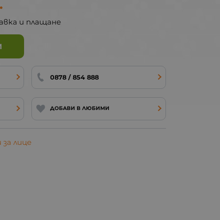
.
авка и плащане
И
0878 / 854 888
ДОБАВИ В ЛЮБИМИ
за лице