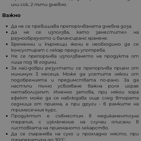
или сок, 2 пъти дневно.
Важно
Да не се превишава препоръчваната дневна доза.
Да не се използва, като заместител на
разнообразното и балансирано хранене.
Бременни и кърмещи жени е необходимо да се
консултират с лекар преди употреба.
Не се препоръчва използването на продукта от
лица под 18 години.
За най-добри резултати се препоръчва прием от
минимум 3 месеца. Може да усетите някои от
подобренията и предимствата по-рано. За да
настъпи пълно усвояване важна роля играе
метаболизмът. Именно затова, при някои хора
ефект може да се наблюдава още след втората
седмица от приема, а при други - в рамките на
тримесечния курс.
Продуктът е съвместим в медикаментозна
терапия, с изключение на случаи описани в
листовката на приеманото лекарство.
Да се съхранява на сухо и прохладно място, при
температура до 30°C.