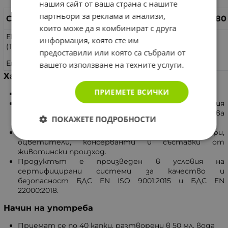
нашия сайт от ваша страна с нашите
партньори за реклама и анализи,
Състав:
В дневна доза 80
които може да я комбинират с друга
Екстракт от Глухарче, корен
информация, която сте им
(Taraxacum officinale)
540 мг.
предоставили или която са събрали от
Етанол 62-68 об.%
вашето използване на техните услуги.
Характеристики
ПРИЕМЕТЕ ВСИЧКИ
Изцяло натурален продукт.
Продуктът е произведен по специална технология
на двойна екстракция, която позволява
ПОКАЖЕТЕ ПОДРОБНОСТИ
стандартизация и висока ефективност.
Не съдържа ароматизатори,
оцветители, консерванти и съставки от
животински произход.
Продуктът е произведен в условия на
сертифицирани системи за качество и
безопасност БДС EN ISO 9001:2015 и БДС EN
22000:2018.
Начин на употреба
Приемат се по 40 капки, разтворени в 50 мл. вода