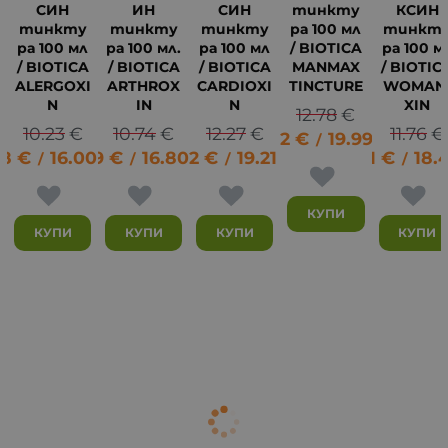
СИН
ИН
СИН
тинкту
КСИН
тинкту
тинкту
тинкту
ра 100 мл
тинкт
ра 100 мл
ра 100 мл.
ра 100 мл
/ BIOTICA
ра 100 м
/ BIOTICA
/ BIOTICA
/ BIOTICA
MANMAX
/ BIOTIC
ALERGOXI
ARTHROX
CARDIOXI
TINCTURE
WOMAN
N
IN
N
XIN
12.78
€
8
10.23
€
10.74
€
12.27
€
11.76
€
10.22
€
19.99
лв.
/
18
€
16.00
8.59
лв.
€
16.80
9.82
лв.
€
19.21
лв.
9.41
€
18.
/
/
/
/
КУПИ
КУПИ
КУПИ
КУПИ
КУПИ