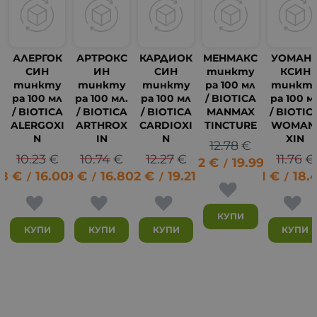
АЛЕРГОК
АРТРОКС
КАРДИОК
МЕНМАКС
УОМАН
СИН
ИН
СИН
тинкту
КСИН
тинкту
тинкту
тинкту
ра 100 мл
тинкт
ра 100 мл
ра 100 мл.
ра 100 мл
/ BIOTICA
ра 100 м
/ BIOTICA
/ BIOTICA
/ BIOTICA
MANMAX
/ BIOTIC
ALERGOXI
ARTHROX
CARDIOXI
TINCTURE
WOMAN
N
IN
N
XIN
12.78
€
8
10.23
€
10.74
€
12.27
€
11.76
€
10.22
€
19.99
лв.
/
18
€
16.00
8.59
лв.
€
16.80
9.82
лв.
€
19.21
лв.
9.41
€
18.
/
/
/
/
КУПИ
КУПИ
КУПИ
КУПИ
КУПИ