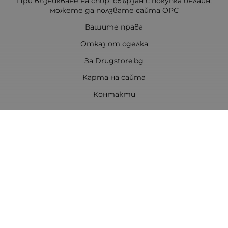
При възникване на спор, свързан с покупка онлайн,
можете да ползвате сайта ОРС
Вашите права
Отказ от сделка
За Drugstore.bg
Карта на сайта
Контакти
Контакти
ДРАГСТОР.БГ ЕООД
6000 гр. Стара Загора
ЕИК:203463297
Телефон:
0878 854 888
Viber:
0878 854 888