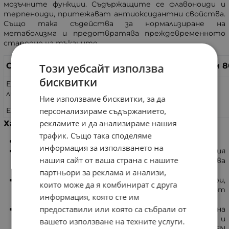
мозъчните функции. Съдържащите се флавоноиди и
терпеноиди, притежават антиоксидантни свойства.
Също така съдейства за нормализиране на
метаболизма и предотвратява преждевременното
стареене на тъканите.
Състав:
За дневен прием 8
Този уебсайт използва
бисквитки
Екстракт от Гинко Билоба,
листа (Ginkgo biloba)
540 мг.
Ние използваме бисквитки, за да
персонализираме съдържанието,
Етанол 62-68 об.%
рекламите и да анализираме нашия
Характеристики
трафик. Също така споделяме
Изцяло натурален продукт.
информация за използването на
Продуктът е произведен по специална технология
нашия сайт от ваша страна с нашите
на двойна екстракция, която позволява
стандартизация и висока ефективност.
партньори за реклама и анализи,
Не съдържа ароматизатори,
които може да я комбинират с друга
оцветители, консерванти и съставки от
информация, която сте им
животински произход.
предоставили или която са събрали от
Продуктът е произведен в условия на
сертифицирани системи за качество и
вашето използване на техните услуги.
безопасност БДС EN ISO 9001:2015 и БДС EN